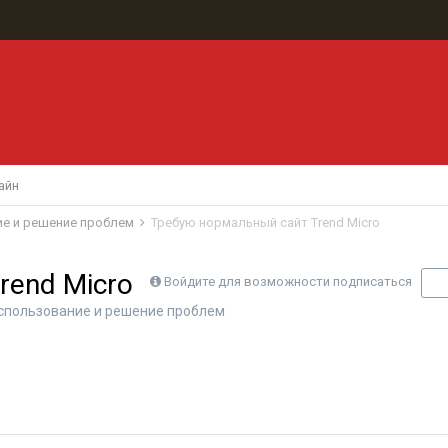
айн
ние и решение проблем
Требую нормальный сайт Trend Micro
rend Micro
Войдите для возможности подписаться
П
 использование и решение проблем