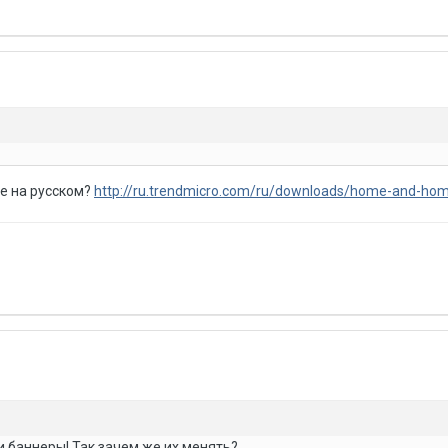
же на русском?
http://ru.trendmicro.com/ru/downloads/home-and-hom
и баннеры! Так зачем же их менять?