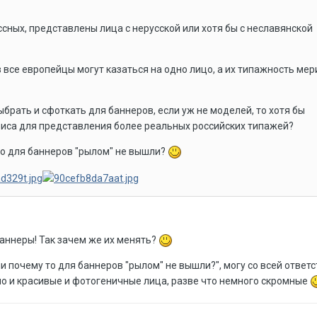
ассных, представлены лица с нерусской или хотя бы с неславянской
 все европейцы могут казаться на одно лицо, а их типажность мер
ыбрать и сфоткать для баннеров, если уж не моделей, то хотя бы
иса для представления более реальных российских типажей?
 то для баннеров "рылом" не вышли?
аннеры! Так зачем же их менять?
они почему то для баннеров "рылом" не вышли?", могу со всей отве
, но и красивые и фотогеничные лица, разве что немного скромные