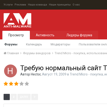
Услуги
Реклама
Наша команда
Наши принципы
О нас
Просмотр
Активность
Лидеры форума
Форумы
Календарь
Модераторы
Пользователи онл
Главная
Форумы вендоров
Trend Micro - покупка, использова
Требую нормальный сайт T
Автор
Hector
,
Август 19, 2009
в
Trend Micro - покупка,
Страница 1 из 2
1
2
ДАЛЕЕ