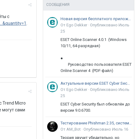
СООБЩЕНИЯ
йты с
Новая версия бесплатного приложения ESET Online Scanner доступна пользователям
...&quantity=1
.
От Ego Dekker ·
Опубликовано
Июль
25
ESET Online Scanner 4.0.1 (Windows
10/11, 64-разрядная)
●
Руководство пользователя ESET
Online Scanner 4 (PDF-файл)
Актуальные версии ESET Cyber Security 9
От Ego Dekker ·
Опубликовано
Июль
25
 Trend Micro
ESET Cyber Security был обновлён до
е могут сами
версии 9.0.6700.
Тестирование Phishman 2.35, системы повышения осведомлённости пользователей в сфере ИБ
От AM_Bot ·
Опубликовано
Июль 16
Теория звучит убедительно, но