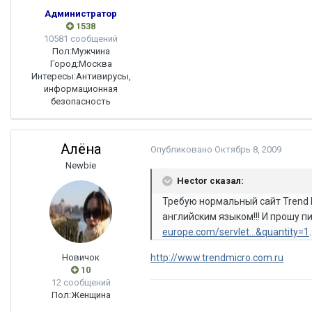
Администратор
1538
10581 сообщений
Пол:
Мужчина
Город:
Москва
Интересы:
Антивирусы,
информационная
безопасность
Алёна
Опубликовано
Октябрь 8, 2009
Newbie
Hector сказал:
Требую нормальный сайт Trend M
английским языком!!! И прошу п
europe.com/servlet...&quantity=1
Новичок
http://www.trendmicro.com.ru
10
12 сообщений
Пол:
Женщина