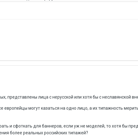
сных, представлены лица с нерусской или хотя бы с неславянской 
се европейцы могут казаться на одно лицо, а их типажность мерит
рать и сфоткать для баннеров, если уж не моделей, то хотя бы пр
ения более реальных российских типажей?