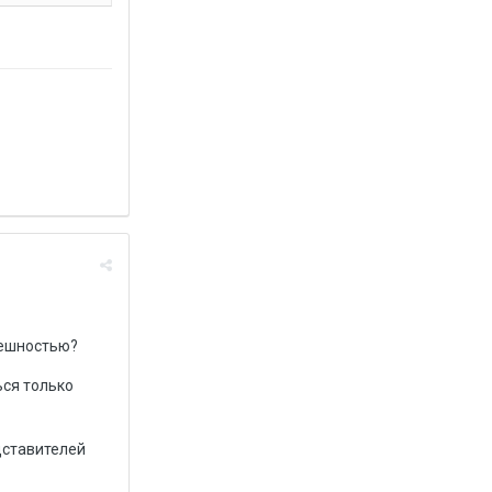
внешностью?
ься только
едставителей