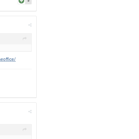
5
eoffice/