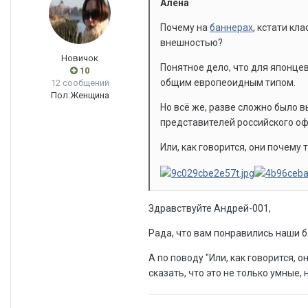
Алёна
Почему на
баннерах
, кстати кл
внешностью?
Новичок
Понятное дело, что для японцев
10
общим европеоидным типом.
12 сообщений
Пол:
Женщина
Но всё же, разве сложно было в
представителей российского оф
Или, как говорится, они почему
Здравствуйте Андрей-001,
Рада, что вам понравились наши б
А по поводу "Или, как говорится, 
сказать, что это не только умные