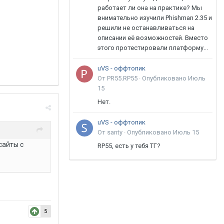
работает ли она на практике? Мы
внимательно изучили Phishman 2.35 и
решили не останавливаться на
описании её возможностей. Вместо
этого протестировали платформу...
uVS - оффтопик
От PR55.RP55 ·
Опубликовано
Июль
15
Нет.
uVS - оффтопик
От santy ·
Опубликовано
Июль 15
сайты с
RP55, есть у тебя ТГ?
5