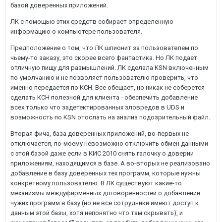
базой доверенных приложений.
ЛК с помощью этих средств собирает определенную
информацию о компьютере пользователя.
Предположение о том, что ЛК шпионит за пользователем по
чьему-то заказу, это скорее всего фантастика. Но ЛК подает
отличную пищу для размышлений. ЛК сделала KSN включенным
по-умолчанию и не позволяет пользователю проверить, что
именно передается по КСН. Все обещает, но никак не соберется
сделать КСН полезной для клиента - обеспечить добавление
всех только что задетектированных зловредов в UDS и
возможность по KSN отослать на анализ подозрительный файл.
Вторая фича, база доверенных приложений, во-первых не
отключается, по-моему невозможно отключить обмен данными
с этой базой даже если в КИС 2010 снять галочку о доверии
приложениям, находящимся в базе. А во-вторых не реализовано
добавление в базу доверенных тех программ, которые нужны
конкретному пользователю. В ЛК существуют какие-то
механизмы междуфирменных договоренностей о добавлении
чужих программ в базу (но не все сотрудники имеют доступ к
данным этой базы, хотя непонятно что там скрывать), и