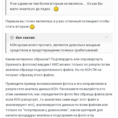
Я ни одним ни тем более вторым не являюсь.... Ох как Вы
мало знаете,но да ладно...
Первым вы точно являетесь и у вас отличный потенциал чтобы
стать вторым
.
dan сказал:
KSN кроме всего прочего, является довольно мощным
средством в предотвращении ложных срабатываний.
Каким интересно образом? Подтвердить или опровергнуть
(признать фолсом) вердикт КИС можно только по результатам
анализа образца подозрительного файла. Но по КСН ЛК не
получит образец этого файла.
Приведите пример возникновения фолса и его исправления в
результате анализа данных КСН. Расскажите пожалуйста кто
этим занимается, как определяется фолс без образца файла (или
если КСН рапортует, то аналитики сами ищут этот файл и
анализируют его), анализируются данные по всем файлам или
только по "популярным у домохозяек", каков критерий для
начала процедуры анализа и подозрения на фолс и пр.