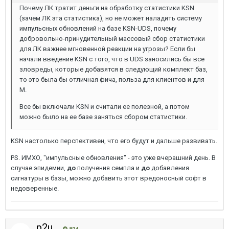
Почему ЛК тратит деньги на обработку статистики KSN
(зачем ЛК эта статистика), но не может наладить систему
импульсных обновлений на базе KSN-UDS, почему
добровольно-принудительный массовый сбор статистики
для ЛК важнее мгновенной реакции на угрозы? Если бы
начали введение KSN с того, что в UDS заносились бы все
зловреды, которые добавятся в следующий комплект баз,
то это была бы отличная фича, польза для клиентов и для
М.
Все бы включали KSN и считали ее полезной, а потом
можно было на ее базе заняться сбором статистики.
KSN настолько перспективен, что его будут и дальше развивать.
PS. ИМХО, "импульсные обновления" - это уже вчерашний день. В
случае эпидемии,
до
получения семпла и
до
добавления
сигнатуры в базы, можно добавить этот вредоносный софт в
недоверенные.
p2u