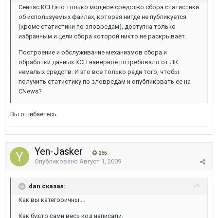
Сейчас КСН это только мощное средство сбора статистики
об используемых файлах, которая нигде не публикуется
(кроме статистики по зловредам), доступна только
избранным и цели сбора которой никто не раскрывает.
Построение и обслуживание механизмов сбора и
обработки данных КСН наверное потребовало от ЛК
немалых средств. И это все только ради того, чтобы
получить статистику по зловредам и опубликовать ее на
CNews?
Вы ошибаетесь.
Yen-Jasker
265
Опубликовано
Август 1, 2009
dan сказал:
Как вы категоричны....
Как будто сами весь код написали.