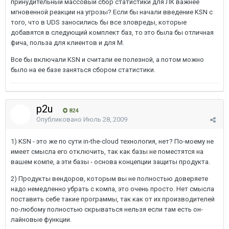
принудительный массовый сбор статистики для ЛК важнее
мгновенной реакции на угрозы? Если бы начали введение KSN с
того, что в UDS заносились бы все зловреды, которые
добавятся в следующий комплект баз, то это была бы отличная
фича, польза для клиентов и для М.
Все бы включали KSN и считали ее полезной, а потом можно
было на ее базе заняться сбором статистики.
p2u
824
Опубликовано
Июль 28, 2009
1) KSN - это же по сути in-the-cloud технология, нет? По-моему не
имеет смысла его отключить, так как базы не поместятся на
вашем компе, а эти базы - основа концепции защиты продукта.
2) Продукты вендоров, которым вы не полностью доверяете
надо немедленно убрать с компа, это очень просто. Нет смысла
поставить себе такие программы, так как от их производителей
по-любому полностью скрываться нельзя если там есть он-
лайновые функции.