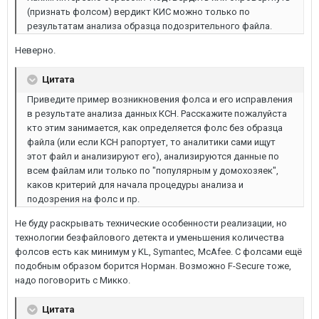
(признать фолсом) вердикт КИС можно только по
результатам анализа образца подозрительного файла.
Неверно.
Цитата
Приведите пример возникновения фолса и его исправления
в результате анализа данных КСН. Расскажите пожалуйста
кто этим занимается, как определяется фолс без образца
файла (или если КСН рапортует, то аналитики сами ищут
этот файл и анализируют его), анализируются данные по
всем файлам или только по "популярным у домохозяек",
каков критерий для начала процедуры анализа и
подозрения на фолс и пр.
Не буду раскрывать технические особенности реализации, но
технологии безфайлового детекта и уменьшения количества
фолсов есть как минимум у KL, Symantec, McAfee. C фолсами ещё
подобным образом борится Норман. Возможно F-Secure тоже,
надо поговорить с Микко.
Цитата