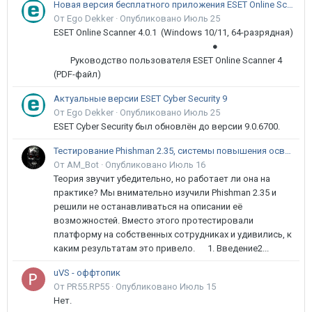
Новая версия бесплатного приложения ESET Online Scanner доступна пользователям
От Ego Dekker ·
Опубликовано
Июль 25
ESET Online Scanner 4.0.1 (Windows 10/11, 64-разрядная)
●
Руководство пользователя ESET Online Scanner 4
(PDF-файл)
Актуальные версии ESET Cyber Security 9
От Ego Dekker ·
Опубликовано
Июль 25
ESET Cyber Security был обновлён до версии 9.0.6700.
Тестирование Phishman 2.35, системы повышения осведомлённости пользователей в сфере ИБ
От AM_Bot ·
Опубликовано
Июль 16
Теория звучит убедительно, но работает ли она на
практике? Мы внимательно изучили Phishman 2.35 и
решили не останавливаться на описании её
возможностей. Вместо этого протестировали
платформу на собственных сотрудниках и удивились, к
каким результатам это привело. 1. Введение2...
uVS - оффтопик
От PR55.RP55 ·
Опубликовано
Июль 15
Нет.