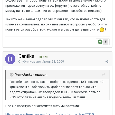
существует "способ" попытаться пробить добавление нужного
приложения через ветку на оффоруме (но за этой веткой по-
моему никто не следит, из-за определенных обстоятельств).
Так кто же и зачем сделал эти фичи так, что их полезность для
клиента сомнительна, но они вызывают вопросы у любого, кто
попытается разобраться, может и в самом деле шпионите
?
5
Danilka
678
Опубликовано
Июль 28, 2009
Yen-Jasker сказал:
Все обещает, но никак не соберется сделать КСН полезной
для клиента - обеспечить добавление всех только что
задетектированных зловредов в UDS и возможность по
KSN отослать на анализ подозрительный файл.
Все же советую ознакомится с этими постами:
http://www.anti-malware.ru/forum/index.php...ost&p=76310