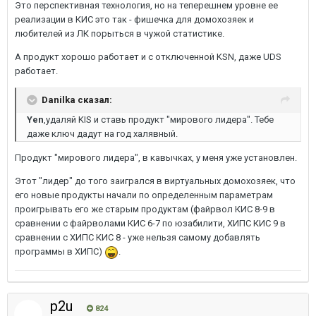
Это перспективная технология, но на теперешнем уровне ее
реализации в КИС это так - фишечка для домохозяек и
любителей из ЛК порыться в чужой статистике.
А продукт хорошо работает и с отключенной KSN, даже UDS
работает.
Danilka сказал:
Yen
,удаляй KIS и ставь продукт "мирового лидера". Тебе
даже ключ дадут на год халявный.
Продукт "мирового лидера", в кавычках, у меня уже установлен.
Этот "лидер" до того заигрался в виртуальных домохозяек, что
его новые продукты начали по определенным параметрам
проигрывать его же старым продуктам (файрвол КИС 8-9 в
сравнении с файрволами КИС 6-7 по юзабилити, ХИПС КИС 9 в
сравнении с ХИПС КИС 8 - уже нельзя самому добавлять
программы в ХИПС)
.
p2u
824