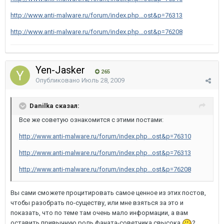
http://www.anti-malware.ru/forum/index.php...ost&p=76313
http://www.anti-malware.ru/forum/index.php...ost&p=76208
Yen-Jasker
265
Опубликовано
Июль 28, 2009
Danilka сказал:
Все же советую ознакомится с этими постами:
http://www.anti-malware.ru/forum/index.php...ost&p=76310
http://www.anti-malware.ru/forum/index.php...ost&p=76313
http://www.anti-malware.ru/forum/index.php...ost&p=76208
Вы сами сможете процитировать самое ценное из этих постов,
чтобы разобрать по-существу, или мне взяться за это и
показать, что по теме там очень мало информации, а вам
оставить привычную роль фаната-советчика свысока
?