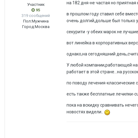
на 182 дня-не частая но приятная
Участник
95
в прошлом году ставил себе вмест
319 сообщений
очень долгий,дольше был только у
Пол:
Мужчина
Город:
Москва
секурити -у обеих марок не лучши
вот линейка в корпоративных верс
однако,на сегодняшний день,счи
У любой компании,работающей на р
работает в этой стране...на русском
по поводу лечения-классические с
есть также бесплатные лечилки-cu
пока на вскидку сравнивать нечего
новостях видели..