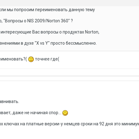
 если мы попросим переименовать данную тему
 "Вопросы о NIS 2009/Norton 360" ?
, интересующие Вас вопросы о продуктах Norton,
внениями в духе "X vs Y" просто бессмысленно.
реименовать?(
точнее где(
авнивать.
вает, даже не начиная спор...
х ключах на платные версии-у немцев сроки на 92 дня это миниму