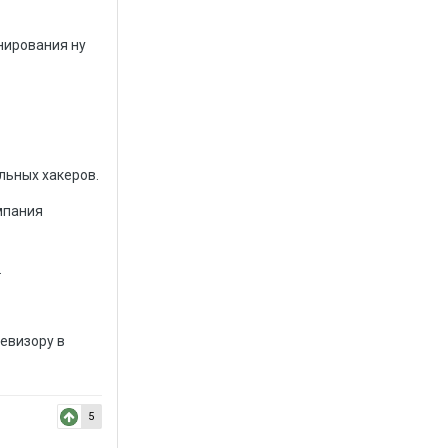
анирования ну
льных хакеров.
мпания
.
левизору в
5