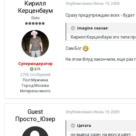
Кирилл
Опубликовано
Июнь 19, 2009
Керценбаум
Сразу предупреждаю всех - будет 
Guru
imagine сказал:
Кирилл Керценбаум это типа п
Сам Бог
На этом Флуд закончили, еще раз
Супермодератор
671
2793 сообщений
Пол:
Мужчина
Город:
Москва
Интересы:
много
Guest
Опубликовано
Июнь 19, 2009
Просто_Юзер
Цитата
но вывод один. на вкус и цвет..