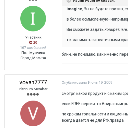
Vadim Fedorov сказал:
imagine
, Вы не будете против,
в более осмысленную- например,
Вы сможете задать
конкретные
Участник
т.к. заниматься неэтичными сра
20
167 сообщений
Пол:
Мужчина
блин, не понимаю, как именно пе
Город:
Москва
vovan7777
Опубликовано
Июнь 19, 2009
Platinum Member
смотря какой продукт и с каким ср
если FREE версии ,то Авира выигры
по срокам триальности и акционны
всегда дается не для РФ,правда.