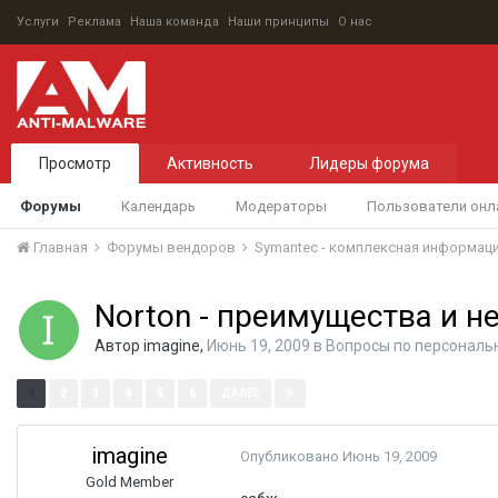
Услуги
Реклама
Наша команда
Наши принципы
О нас
Просмотр
Активность
Лидеры форума
Форумы
Календарь
Модераторы
Пользователи онл
Главная
Форумы вендоров
Symantec - комплексная информац
Norton - преимущества и н
Автор
imagine
,
Июнь 19, 2009
в
Вопросы по персональ
Страница 1 из 6
1
2
3
4
5
6
ДАЛЕЕ
imagine
Опубликовано
Июнь 19, 2009
Gold Member