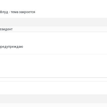
Флуд - тема закроется
резидент
 предупреждаю