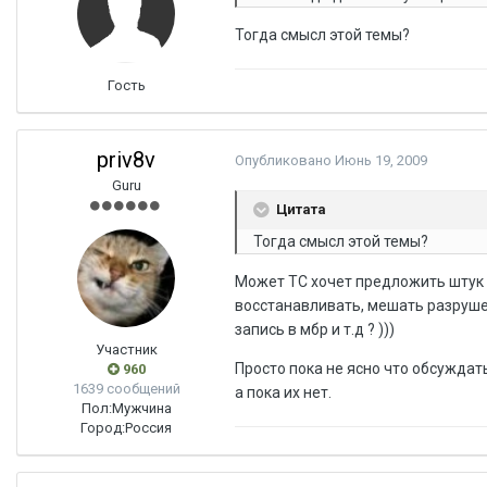
Тогда смысл этой темы?
Гость
priv8v
Опубликовано
Июнь 19, 2009
Guru
Цитата
Тогда смысл этой темы?
Может ТС хочет предложить штук 5
восстанавливать, мешать разруше
запись в мбр и т.д ? )))
Участник
Просто пока не ясно что обсуждат
960
1639 сообщений
а пока их нет.
Пол:
Мужчина
Город:
Россия