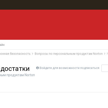
айн
ионная безопасность
Вопросы по персональным продуктам Norton
едостатки
Войдите для возможности подписаться
П
ным продуктам Norton