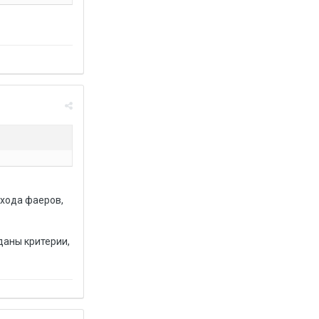
бхода фаеров,
даны критерии,