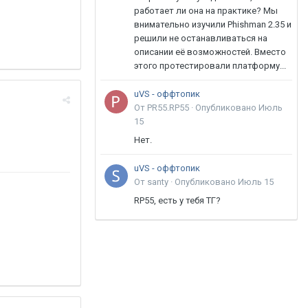
работает ли она на практике? Мы
внимательно изучили Phishman 2.35 и
решили не останавливаться на
описании её возможностей. Вместо
этого протестировали платформу...
uVS - оффтопик
От PR55.RP55 ·
Опубликовано
Июль
15
Нет.
uVS - оффтопик
От santy ·
Опубликовано
Июль 15
RP55, есть у тебя ТГ?