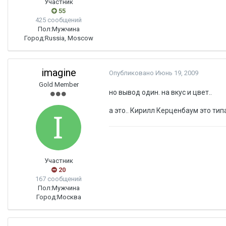
Участник
55
425 сообщений
Пол:
Мужчина
Город:
Russia, Moscow
imagine
Опубликовано
Июнь 19, 2009
Gold Member
но вывод один. на вкус и цвет..
а это.. Кирилл Керценбаум это тип
Участник
20
167 сообщений
Пол:
Мужчина
Город:
Москва