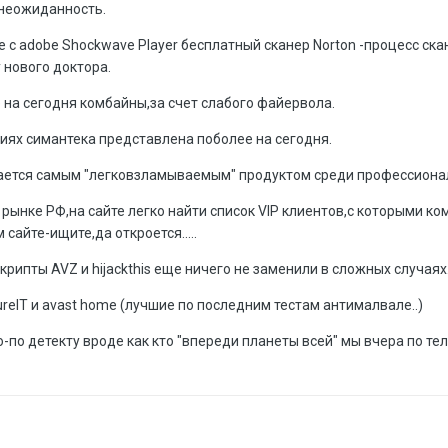
 неожиданность.
е с adobe Shockwave Player бесплатный сканер Norton -процесс ск
 нового доктора.
е на сегодня комбайны,за счет слабого файервола.
иях симантека представлена поболее на сегодня.
тается самым "легковзламываемым" продуктом среди профессиона
ынке РФ,на сайте легко найти список VIP клиентов,с которыми ко
 сайте-ищите,да откроется.....
крипты AVZ и hijackthis еще ничего не заменили в сложных случаях
reIT и avast home (лучшие по последним тестам антималвале..)
-по детекту вроде как кто "впереди планеты всей" мы вчера по те