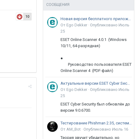
СООБЩЕНИЯ
10
Новая версия бесплатного приложения ESET Online Scanner доступна пользователям
От Ego Dekker ·
Опубликовано
Июль
25
ESET Online Scanner 4.0.1 (Windows
10/11, 64-разрядная)
●
Руководство пользователя ESET
Online Scanner 4 (PDF-файл)
Актуальные версии ESET Cyber Security 9
От Ego Dekker ·
Опубликовано
Июль
25
ESET Cyber Security был обновлён до
версии 9.0.6700.
Тестирование Phishman 2.35, системы повышения осведомлённости пользователей в сфере ИБ
От AM_Bot ·
Опубликовано
Июль 16
Теория звучит убедительно, но