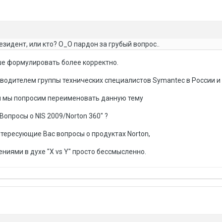
зидент, или кто? О_О пардон за грубый вопрос..
е формулировать более корректно.
водителем группы технических специалистов Symantec в России и 
сли мы попросим переименовать данную тему
Вопросы о NIS 2009/Norton 360" ?
интересующие Вас вопросы о продуктах Norton,
ниями в духе "X vs Y" просто бессмысленно.