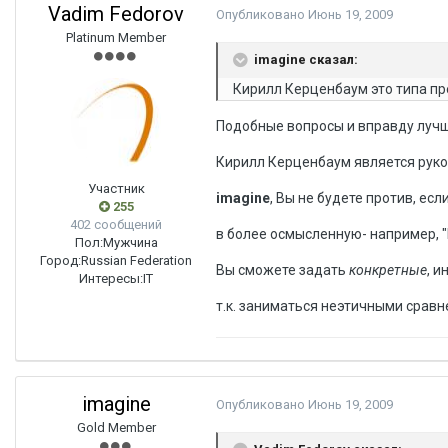
Vadim Fedorov
Опубликовано
Июнь 19, 2009
Platinum Member
imagine сказал:
Кирилл Керценбаум это типа пре
Подобные вопросы и вправду лучш
Кирилл Керценбаум является руко
Участник
imagine
, Вы не будете против, е
255
402 сообщений
в более осмысленную- например, "
Пол:
Мужчина
Город:
Russian Federation
Вы сможете задать
конкретные
, 
Интересы:
IT
т.к. заниматься неэтичными сравне
imagine
Опубликовано
Июнь 19, 2009
Gold Member