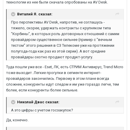
технологии из нее были сначала опробованы на AV Desk.
Виталий Я. сказал:
Про перспективы AV Desk, напротив, не соглашусь -
тяжело, скорее, удержать контракты с крупняком типа
"Корбины", в которых роль договорных отношений с самим
провайдером существенное сильнее (пример с "вечным
тестом" этого решения в СЗ Телекоме уже на протяжении
полугода-года как раз из этой серии). А вот средние
провайдеры охотно продают продукт-услугу.
Туда пошли уже все - Eset, ЛК, есть СТРИМ Антивирус, Trend Micro
тоже выходит. Легкие прогулки в сегменте интернет-
провайдеров закончились. Первому в этом плане всегда
сложнее, конкуренты идут следом и им уже гораздо легче, тем
более, если конкуренты более сильные.
Николай Двас сказал:
А это цифры с учетом госзакупок?
Да, конечно.