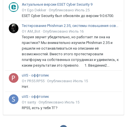
Актуальные версии ESET Cyber Security 9
От Ego Dekker ·
Опубликовано
Июль 25
ESET Cyber Security был обновлён до версии 9.0.6700.
Тестирование Phishman 2.35, системы повышения осведомлённости пользователей в сфере ИБ
От AM_Bot ·
Опубликовано
Июль 16
Теория звучит убедительно, но работает ли она на
практике? Мы внимательно изучили Phishman 2.35 и
решили не останавливаться на описании её
возможностей. Вместо этого протестировали
платформу на собственных сотрудниках и удивились, к
каким результатам это привело. 1. Введение2...
uVS - оффтопик
От PR55.RP55 ·
Опубликовано
Июль 15
Нет.
uVS - оффтопик
От santy ·
Опубликовано
Июль 15
RP55, есть у тебя ТГ?