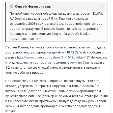
Сергей Ильин сказал:
По моей оценке рост обусловлен двумя факторами - Dr.Web
AV-Desk и выходом новой 5-ки. Тактика оказалась
успешной в 2008 году, однако в долгосрочной перспективе
все не так радужно. В кризис будет тяжело конверивать
большую инсталяционную базу от Dr.Web AV-Desk в
нормальные деньги.
Сергей Ильин
, как может рост быть вызван релизом продукта,
доступного лишь с середины декабря (18.12 Dr. Web сообщил о
релизе
http://news.drweb.com/show/?i=191&c=6&p=1)
? Не уверен,
что домашники и корпоратив (основные релизы 5-ки прошли в
1-2 квартале текущего года) смогли сформировать продажи -
если не забегать вперед.
Про перспективы AV Desk, напротив, не соглашусь - тяжело,
скорее, удержать контракты с крупняком типа "Корбины", в
которых роль договорных отношений с самим провайдером
существенное сильнее (пример с "вечным тестом" этого решения
в СЗ Телекоме уже на протяжении полугода-года как раз из этой
серии). А вот средние провайдеры охотно продают продукт-
услугу.