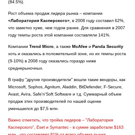
(84.5%).
Рост объема продаж лидера рынка – компании
«Лаборатория Касперского»
, в 2008 году составил 62%,
что заметно хуже, чем годом ранее. Для сравнения в 2007
году темпы роста этой компании составляли 141%.
Компании
Trend Micro
, а также
McAfee
и
Panda Security
хоть и оказались в положительной зоне, но их темпы роста
(9-10%) в 2008 году оказались гораздо ниже
среднерыночных.
В графу "другие производители" вошли такие вендоры, как
Microsoft, Sophos, Agnitum, Aladdin, BitDefender, F-Secure,
Avast, Avira, Safe'n'Soft Software и т.д. Суммарный объем
продаж этих производителей по нашей оценке
уменьшился до $7,5 млн.
Важно отметить, что тройка лидеров – "Лаборатория
Касперского", Eset и Symantec - в сумме заработали $163
млн.
, что составляет 81% от всего объема рынка