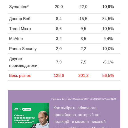
Symantec*
20,0
22,0
10,9%
Доктор Веб
8,4
15,5
84,5%
Trend Micro
8,6
9,5
10,5%
McAfee
3,2
3,5
9,4%
Panda Security
2,0
2,2
10,0%
Другие
7,9
7,5
-5,1%
производители
Весь рынок
128,6
201,2
56,5%
Реклама, 18+. ПАО «Мегафон» ИНН 7812014560 | 2Vfnxxr81dM
Как выбрать облачного
провайдера, который не
подведёт в момент пиковой