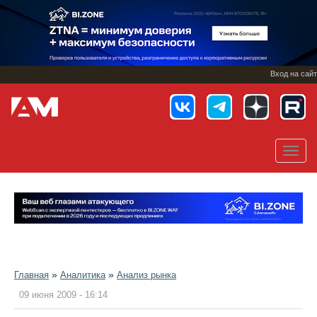
Перейти
к
основному
содержанию
Вход на сайт
Toggl
navig
»
»
Главная
Аналитика
Анализ рынка
09 июня 2009 - 16:14