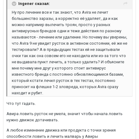
Ingener сказал:
Ну про лечение все и так знают, что Avira не лечит
большинство заразы, а корректно её удаляет, да и как
можно например вылечить троян, просто у разных
антивирусных брендов одни и теже действия по разному
называются - лечение или удаление. Но почему вы уверены,
что Avira 9 не увидит русток в активном состоянии, её же не
тестировали? А в предыдущих тестах ей не защитывали
очки так как она совсем его не находила или из-за того что
не выдавала пункт лечить, а только удалить? И объясните
мне почему мне друг у которого стоит антивирус
известного бренда с постоянно обновляющимеся базами,
который кстати лечил русток в тех тестах, постоянно
приносит на флешке 1-2 зловреда, которых Avira сразу
находит и рубит.
Что тут гадать.
Авира ловить русток не умела, значит чтобы начала ловить
нужно движок дотачивать.
А любое изменение движка или продукта с точки зрения
способности ловить и лечить малварь у Авиры