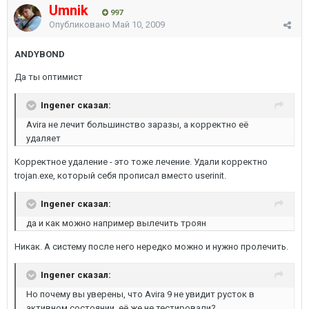
Umnik
997
Опубликовано
Май 10, 2009
ANDYBOND
Да ты оптимист
Ingener сказал:
Avira не лечит большинство заразы, а корректно её
удаляет
Корректное удаление - это тоже лечение. Удали корректно
trojan.exe, который себя прописал вместо userinit.
Ingener сказал:
да и как можно например вылечить троян
Никак. А систему после него нередко можно и нужно пролечить.
Ingener сказал:
Но почему вы уверены, что Avira 9 не увидит русток в
активном состоянии, её же не тестировали?