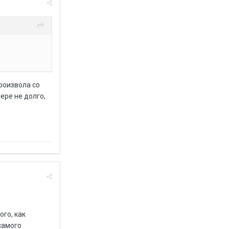
произвола со
ере не долго,
го, как
самого