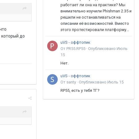
работает ли она на практике? Мы
внимательно изучили Phishman 2.35 и
решили не останавливаться на
описании её возможностей. Вместо
 что
этого протестировали платформу...
, который до
uVS - оффтопик
От PR55.RP55 ·
Опубликовано
Июль
15
Нет.
uVS - оффтопик
От santy ·
Опубликовано
Июль 15
RP55, есть у тебя ТГ?