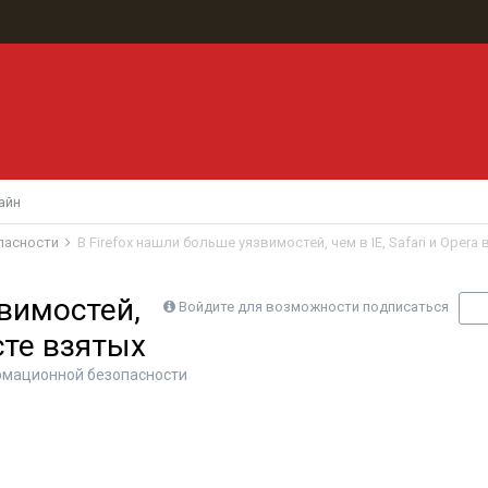
айн
пасности
В Firefox нашли больше уязвимостей, чем в IE, Safari и Opera
звимостей,
Войдите для возможности подписаться
П
есте взятых
рмационной безопасности