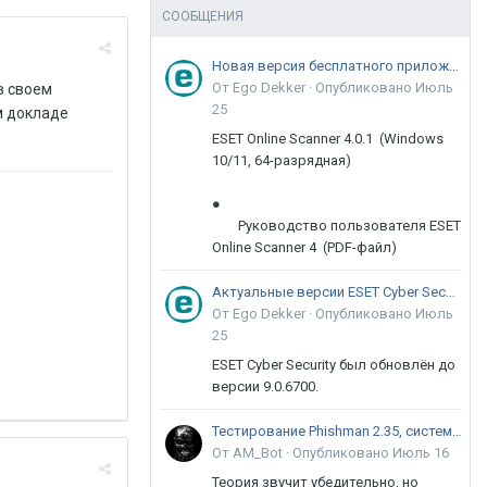
СООБЩЕНИЯ
Новая версия бесплатного приложения ESET Online Scanner доступна пользователям
От Ego Dekker ·
Опубликовано
Июль
в своем
25
ом докладе
ESET Online Scanner 4.0.1 (Windows
10/11, 64-разрядная)
●
Руководство пользователя ESET
Online Scanner 4 (PDF-файл)
Актуальные версии ESET Cyber Security 9
От Ego Dekker ·
Опубликовано
Июль
25
ESET Cyber Security был обновлён до
версии 9.0.6700.
Тестирование Phishman 2.35, системы повышения осведомлённости пользователей в сфере ИБ
От AM_Bot ·
Опубликовано
Июль 16
Теория звучит убедительно, но