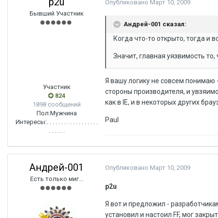
p2u
Опубликовано
Март 10, 2009
Бывший Участник
Андрей-001 сказал:
Когда что-то открыто, тогда и вс
Значит, главная уязвимость то, 
Я вашу логику не совсем понимаю -
Участник
стороны производителя, и увзяимос
824
как в IE, и в некоторых других бра
1898 сообщений
Пол:
Мужчина
Paul
Интересы:
. . . . . . . . . . . . . . . . . .
. . . . . .
Андрей-001
Опубликовано
Март 10, 2009
Есть только миг...
p2u
Я вот и предложил - разработчика
установил и настоил FF, мог закр