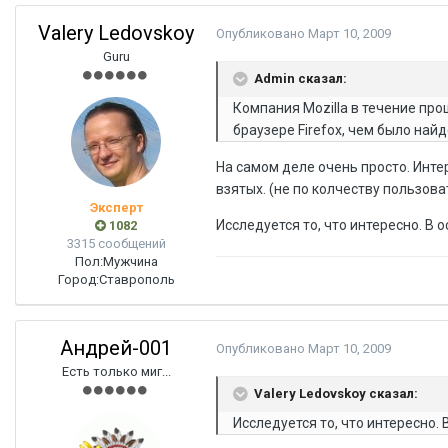
Valery Ledovskoy
Опубликовано
Март 10, 2009
Guru
Admin сказал:
Компания Mozilla в течение пр
браузере Firefox, чем было найде
На самом деле очень просто. Интерес
взятых. (не по колчеству пользова
Эксперт
Исследуется то, что интересно. В
1082
3315 сообщений
Пол:
Мужчина
Город:
Ставрополь
Андрей-001
Опубликовано
Март 10, 2009
Есть только миг...
Valery Ledovskoy сказал:
Исследуется то, что интересно.