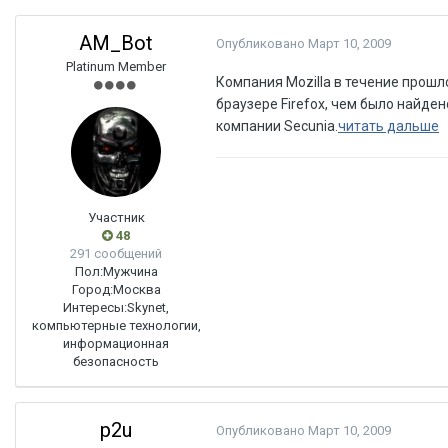
AM_Bot
Опубликовано
Март 10, 2009
Platinum Member
Компания Mozilla в течение прош
браузере Firefox, чем было найдено
компании Secunia.
читать дальше
Участник
48
291 сообщений
Пол:
Мужчина
Город:
Москва
Интересы:
Skynet,
компьютерные технологии,
информационная
безопасность
p2u
Опубликовано
Март 10, 2009