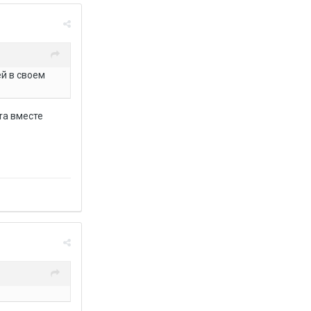
й в своем
era вместе