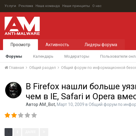
Услуги
Реклама
Наша команда
Наши принципы
О нас
Просмотр
Активность
Лидеры форума
Форумы
Календарь
Модераторы
Пользователи онл
Главная
Общий раздел
Общий форум по информационной безо
В Firefox нашли больше уя
чем в IE, Safari и Opera вм
Автор
AM_Bot
,
Март 10, 2009
в
Общий форум по инфо
Страница 1 из 2
1
2
ДАЛЕЕ