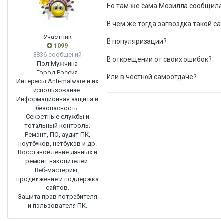
Но там же сама Мозилла сообщила
В чём же тогда загвоздка такой с
Участник
В популяризации?
1099
3836 сообщений
В открещении от своих ошибок?
Пол:
Мужчина
Город:
Россия
Или в честной самоотдаче?
Интересы:
Anti-malware и их
использование.
Информационная защита и
безопасность.
Секретные службы и
тотальный контроль.
Ремонт, ПО, аудит ПК,
ноутбуков, нетбуков и др.
Восстановление данных и
ремонт накопителей.
Веб-мастеринг,
продвижение и поддержка
сайтов.
Защита прав потребителя
и пользователя ПК.