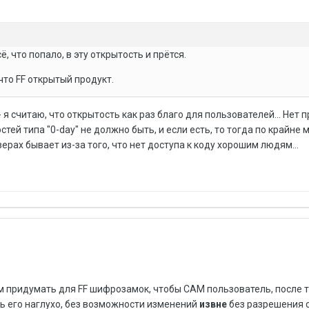
ё, что попало, в эту открытость и прётся.
что FF открытый продукт.
 я считаю, что открытость как раз благо для пользователей... Нет 
тей типа "0-day" не должно быть, и если есть, то тогда по крайне м
узерах бывает из-за того, что нет доступа к коду хорошим людям...
м придумать для FF шифрозамок, чтобы САМ пользователь, после то
ыть его наглухо, без возможности изменений
извне
без разрешения 