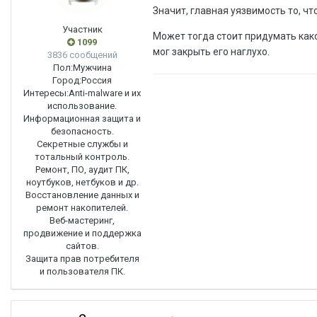
Значит, главная уязвимость то, чт
Участник
Может тогда стоит придумать какой
1099
мог закрыть его наглухо.
3836 сообщений
Пол:
Мужчина
Город:
Россия
Интересы:
Anti-malware и их
использование.
Информационная защита и
безопасность.
Секретные службы и
тотальный контроль.
Ремонт, ПО, аудит ПК,
ноутбуков, нетбуков и др.
Восстановление данных и
ремонт накопителей.
Веб-мастеринг,
продвижение и поддержка
сайтов.
Защита прав потребителя
и пользователя ПК.