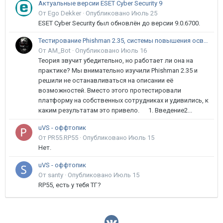
Актуальные версии ESET Cyber Security 9
От Ego Dekker ·
Опубликовано
Июль 25
ESET Cyber Security был обновлён до версии 9.0.6700.
Тестирование Phishman 2.35, системы повышения осведомлённости пользователей в сфере ИБ
От AM_Bot ·
Опубликовано
Июль 16
Теория звучит убедительно, но работает ли она на
практике? Мы внимательно изучили Phishman 2.35 и
решили не останавливаться на описании её
возможностей. Вместо этого протестировали
платформу на собственных сотрудниках и удивились, к
каким результатам это привело. 1. Введение2...
uVS - оффтопик
От PR55.RP55 ·
Опубликовано
Июль 15
Нет.
uVS - оффтопик
От santy ·
Опубликовано
Июль 15
RP55, есть у тебя ТГ?