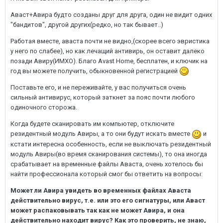
Аваст+Авира будто созданы друг для друга, один не видит одних
"бандитов", другой других(редко, но так бывает..)
Работая вместе, аваста почти не видно,(скорее всего эвристика
у него по слабее), но как лечащий антивирь, он оставит далеко
позади Авиру(ИМХО). Благо Avast Home, бесплатен, и ключик на
год вы можете получить, обыкновенной регистрацией
Поставьте его, и не переживайте, у вас получиться очень
сильный антивирус, который заткнет за пояс почти любого
одиночного сторожа.
Когда будете сканировать им компьютер, отключите
резидентный модуль Авиры, а то они будут искать вместе
и
кстати интересна особенность, если не выключать резидентный
модуль Авиры(во время сканирования системы), то она иногда
срабатывает на временные файлы Аваста, очень хотелось бы
найти профессионала который смог бы ответить на вопросы:
Может ли Авира увидеть во временных файлах Аваста
действительно вирус, т.е. или это его сигнатуры, или Аваст
может распаковывать так как не может Авира, и она
действительно находит вирус? Как это проверить, не знаю,