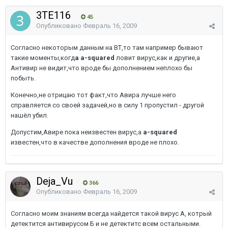
3TE116
45
Опубликовано
Февраль 16, 2009
Согласно некоторым данным на ВТ,то там например бывают
такие моменты,когд
а a-squared
ловит вирус,как и другие,а
Антивир не видит,что вроде бы дополнением неплохо бы
побыть.
Конечно,не отрицаю тот факт,что Авира лучше него
справляется со своей задачей,но в силу 1 пропустил - другой
нашёл убил.
Допустим,Авире пока неизвестен вирус,а
a-squared
известен,что в качестве дополнения вроде не плохо.
Deja_Vu
366
Опубликовано
Февраль 16, 2009
Согласно моим знаниям всегда найдется такой вирус А, котрый
детектится антивирусом Б и не детектитс всем остальными.