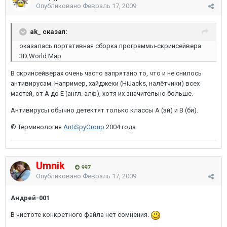
Опубликовано
Февраль 17, 2009
ak_ сказал:
оказалась портативная сборка программы-скринсейвера
3D World Map
В скринсейверах очень часто запрятано то, что и не снилось
антивирусам. Например, хайджеки (HiJacks, налётчики) всех
мастей, от A до E (англ. алф), хотя их значительно больше.
Антивирусы обычно детектят только классы А (эй) и B (би).
© Терминология
AntiSpyGroup
2004 года.
Umnik
997
Опубликовано
Февраль 17, 2009
Андрей-001
В чистоте конкретного файла нет сомнения.