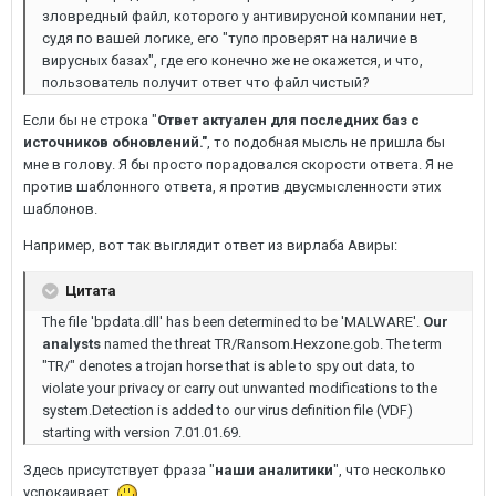
зловредный файл, которого у антивирусной компании нет,
судя по вашей логике, его "тупо проверят на наличие в
вирусных базах", где его конечно же не окажется, и что,
пользователь получит ответ что файл чистый?
Если бы не строка "
Ответ актуален для последних баз с
источников обновлений."
, то подобная мысль не пришла бы
мне в голову. Я бы просто порадовался скорости ответа. Я не
против шаблонного ответа, я против двусмысленности этих
шаблонов.
Например, вот так выглядит ответ из вирлаба Авиры:
Цитата
The file 'bpdata.dll' has been determined to be 'MALWARE'.
Our
analysts
named the threat TR/Ransom.Hexzone.gob. The term
"TR/" denotes a trojan horse that is able to spy out data, to
violate your privacy or carry out unwanted modifications to the
system.Detection is added to our virus definition file (VDF)
starting with version 7.01.01.69.
Здесь присутствует фраза "
наши аналитики
", что несколько
успокаивает.