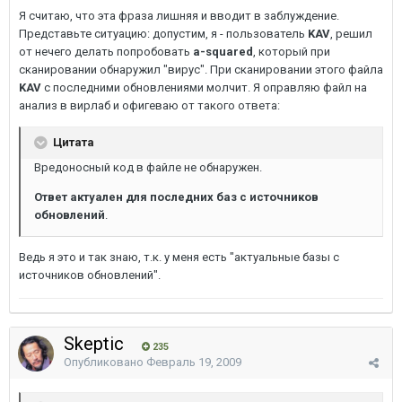
Я считаю, что эта фраза лишняя и вводит в заблуждение.
Представьте ситуацию: допустим, я - пользователь
KAV
, решил
от нечего делать попробовать
a-squared
, который при
сканировании обнаружил "вирус". При сканировании этого файла
KAV
с последними обновлениями молчит. Я оправляю файл на
анализ в вирлаб и офигеваю от такого ответа:
Цитата
Вредоносный код в файле не обнаружен.
Ответ актуален для последних баз с источников
обновлений
.
Ведь я это и так знаю, т.к. у меня есть "актуальные базы с
источников обновлений".
Skeptic
235
Опубликовано
Февраль 19, 2009