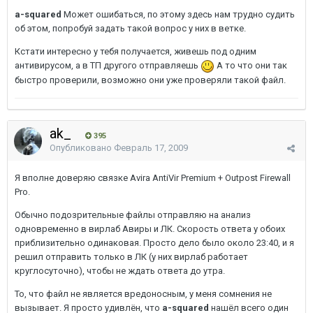
a-squared
Может ошибаться, по этому здесь нам трудно судить
об этом, попробуй задать такой вопрос у них в ветке.
Кстати интересно у тебя получается, живешь под одним
антивирусом, а в ТП другого отправляешь
А то что они так
быстро проверили, возможно они уже проверяли такой файл.
ak_
395
Опубликовано
Февраль 17, 2009
Я вполне доверяю связке Avira AntiVir Premium + Outpost Firewall
Pro.
Обычно подозрительные файлы отправляю на анализ
одновременно в вирлаб Авиры и ЛК. Скорость ответа у обоих
приблизительно одинаковая. Просто дело было около 23:40, и я
решил отправить только в ЛК (у них вирлаб работает
круглосуточно), чтобы не ждать ответа до утра.
То, что файл не является вредоносным, у меня сомнения не
вызывает. Я просто удивлён, что
a-squared
нашёл всего один