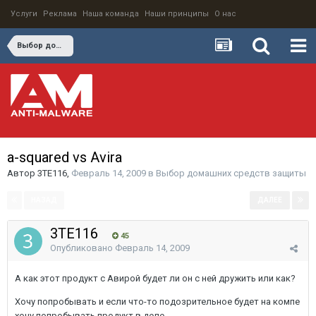
Услуги
Реклама
Наша команда
Наши принципы
О нас
Выбор домашних средств защиты
a-squared vs Avira
Автор
3TE116
,
Февраль 14, 2009
в
Выбор домашних средств защиты
НАЗАД
ДАЛЕЕ
Страница 1 из 2
3TE116
45
Опубликовано
Февраль 14, 2009
А как этот продукт с Авирой будет ли он с ней дружить или как?
Хочу попробывать и если что-то подозрительное будет на компе
хочу попробывать продукт в деле.