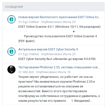
СООБЩЕНИЯ
Новая версия бесплатного приложения ESET Online Scanner доступна пользователям
От Ego Dekker ·
Опубликовано
Июль 25
ESET Online Scanner 4.0.1 (Windows 10/11, 64-разрядная)
●
Руководство пользователя ESET Online Scanner 4
(PDF-файл)
Актуальные версии ESET Cyber Security 9
От Ego Dekker ·
Опубликовано
Июль 25
ESET Cyber Security был обновлён до версии 9.0.6700.
Тестирование Phishman 2.35, системы повышения осведомлённости пользователей в сфере ИБ
От AM_Bot ·
Опубликовано
Июль 16
Теория звучит убедительно, но работает ли она на
практике? Мы внимательно изучили Phishman 2.35 и
решили не останавливаться на описании её
возможностей. Вместо этого протестировали
платформу на собственных сотрудниках и удивились, к
каким результатам это привело. 1. Введение2...