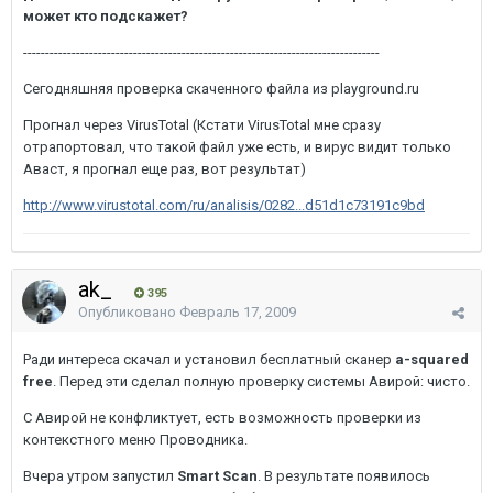
может кто подскажет?
---------------------------------------------------------------------------------
Сегодняшняя проверка скаченного файла из playground.ru
Прогнал через VirusTotal (Кстати VirusTotal мне сразу
отрапортовал, что такой файл уже есть, и вирус видит только
Аваст, я прогнал еще раз, вот результат)
http://www.virustotal.com/ru/analisis/0282...d51d1c73191c9bd
ak_
395
Опубликовано
Февраль 17, 2009
Ради интереса скачал и установил бесплатный сканер
a-squared
free
. Перед эти сделал полную проверку системы Авирой: чисто.
С Авирой не конфликтует, есть возможность проверки из
контекстного меню Проводника.
Вчера утром запустил
Smart Scan
. В результате появилось