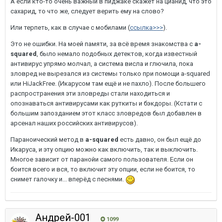
А если кто-то очень важный в пиджаке скажет на цианид, что это
сахарид, то что же, следует верить ему на слово?
Или терпеть, как в случае с мобилами (
ссылка>>>
).
Это не ошибки. На моей памяти, за всё время знакомства с
a-
squared
, было немало подобных детектов, когда известный
антивирус упрямо молчал, а система висла и глючила, пока
зловред не вырезался из системы только при помощи a-squared
или HiJackFree. (Икарусом там ещё и не пахло). После большего
распространения эти зловреды стали находиться и
опознаваться антивирусами как руткиты и бэкдоры. (Кстати с
большим запозданием этот класс зловредов был добавлен в
арсенал наших российских антивирусов).
Параноический метод в
a-squared
есть давно, он был ещё до
Икаруса, и эту опцию можно как включить, так и выключить.
Многое зависит от паранойи самого пользователя. Если он
боится всего и вся, то включит эту опции, если не боится, то
снимет галочку и... вперёд с песнями.
Андрей-001
1099