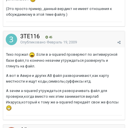
(Это просто пример, данный вердикт не имеет отношения к
обсуждаемому в этой теме файлу.)
3TE116
45
Опубликовано
Февраль 19, 2009
Тихо поржал
.Если в a-squared проверяют по антивирусной
базе файл,то конечно незачем утруждаться развернуть и
глянуть на файл.
А вот в Авире и других АВ файл разворачивают,как карту
местности и ищут коды,символы,суффиксы итд.
А зачем a-squared утруждаться разворачивать файл для
проверки,когда вместо них этим занимается вирлаб
Икаруса,который к тому же a-squared передаёт свои же фолсы