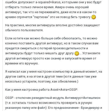
ошибок допускают a-squared+ikarus, которыми они у вас будут
отбирать только личное время. Авира очень хороший
антивирус, так что не переживайте, даже если и в каком-то
архиве спрячется "партизан" это не повод бить тревогу
На практике, многие антивирусы вполне достойно защищают
обычного пользователя.
Если хотите как можно больше себя обезопасить, то можно
конечно поставить другой антивирус, но в таком случае вам
придется смириться с потерей производительности и
антивирусы будут только мешать друг другу
... Установите
другой антивирус просто как сканер и запускайте время от
времени его вручную.
Я написал как у меня настроен компьютер в данный момент, на
другом сайте, и на этом в другой теме (хотя данные там уже
несколько устарели, поэтому, как обновление.)
Как у меня настроена работа Avast+Avira+OSSP:
OSSP - отключен резидентный модуль Антивирус+Антишпион
(т.е. осталась только возможность проверить в ручную
указанную папку или файл): Его предназначение - Брандмауэр и