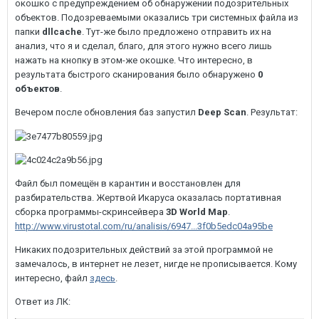
окошко с предупреждением об обнаружении подозрительных
объектов. Подозреваемыми оказались три системных файла из
папки
dllcache
. Тут-же было предложено отправить их на
анализ, что я и сделал, благо, для этого нужно всего лишь
нажать на кнопку в этом-же окошке. Что интересно, в
результата быстрого сканирования было обнаружено
0
объектов
.
Вечером после обновления баз запустил
Deep Scan
. Результат:
Файл был помещён в карантин и восстановлен для
разбирательства. Жертвой Икаруса оказалась портативная
сборка программы-скринсейвера
3D World Map
.
http://www.virustotal.com/ru/analisis/6947...3f0b5edc04a95be
Никаких подозрительных действий за этой программой не
замечалось, в интернет не лезет, нигде не прописывается. Кому
интересно, файл
здесь
.
Ответ из ЛК: