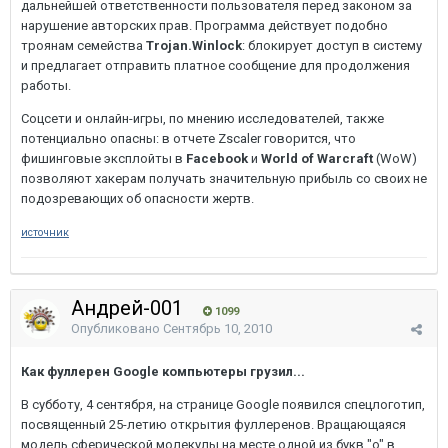
дальнейшей ответственности пользователя перед законом за
нарушение авторских прав. Программа действует подобно
троянам семейства
Trojan.Winlock
: блокирует доступ в систему
и предлагает отправить платное сообщение для продолжения
работы.
Соцсети и онлайн-игры, по мнению исследователей, также
потенциально опасны: в отчете Zscaler говорится, что
фишинговые эксплойты в
Facebook
и
World of Warcraft
(WoW)
позволяют хакерам получать значительную прибыль со своих не
подозревающих об опасности жертв.
источник
Андрей-001
1099
Опубликовано
Сентябрь 10, 2010
Как фуллерен Google компьютеры грузил...
В субботу, 4 сентября, на странице Google появился спецлоготип,
посвященный 25-летию открытия фуллеренов. Вращающаяся
модель сферической молекулы на месте одной из букв "o" в