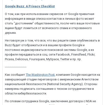
Google Buzz: A Privacy Checklist
О том, как при использовании сервисов от Google приватная
информация в ввиде списка контактов и личных фото может
стать "достоянием" общественности, после чего ваши почтовые
ящики будут ломиться от всяческого спама и откровенного
дерьма.
Не говоря уж о том, что все, что вы решите сами опубликовать в
Buzz будет отображаться и в вашем профиле Google и
постоянно индексироваться поисковой системы Google, а из
профиля передаваться в соц. сети Facebook, Friendfeed, Flickr,
Picasa, Delicious, Foursquare, MySpace, Twitter и пр. пр.
-----------------------
Как сообщает
The Washington Post
, компания Google находится на
завершающей стадии переговоров с американским Агентством
национальной безопасности (National Security Agency). Стороны
намерены подписать соглашение о тесном сотрудничестве в
области кибербезопасности.
По словам сотрудника Google, заключение договора с NSA не