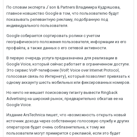
По словам эксперта J`son & Partners Владимира Кудряшова,
главное новшество Google в том, что пользователю будут
показывать релевантную рекламу, подобранную под
индивидуального пользователя.
Google собирается сортировать ролики с учетом
географического положения пользователя, информации из его
профайла, а также данных о его сетевой активности.
В первую очередь услуга предназначена для реализации в
Google Voice, который сейчас работает в ограниченном доступе.
Это сервис VoIP-телефонии (VoIP, Voice over Internet Protocol,
голосовая связь по Интернету), который позволяет привязать к
одному аккаунту шесть мобильных или фиксированных номеров.
Но ничто не мешает поисковому гиганту вывести Ringback
Advertising на широкий рынок, предварительно обкатав ее на
Google Voice.
Издание ArsTechnica пишет, что «возможность открыть новый
источник дохода через собственную голосовую службу и других
операторов будет очень соблазнительна, к тому же
пользователи могут примирится с рекламой, если это будет