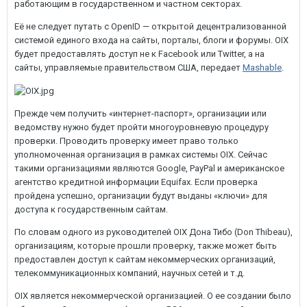
работающим в государственном и частном секторах.
Её не следует путать с OpenID — открытой децентрализованной
системой единого входа на сайты, порталы, блоги и форумы. OIX
будет предоставлять доступ не к Facebook или Twitter, а на
сайты, управляемые правительством США, передает
Mashable
.
Прежде чем получить «интернет-паспорт», организации или
ведомству нужно будет пройти многоуровневую процедуру
проверки. Проводить проверку имеет право только
уполномоченная организация в рамках системы OIX. Сейчас
такими организациями являются Google, PayPal и американское
агентство кредитной информации Equifax. Если проверка
пройдена успешно, организации будут выданы «ключи» для
доступа к государственным сайтам.
По словам одного из руководителей OIX Дона Тибо (Don Thibeau),
организациям, которые прошли проверку, также может быть
предоставлен доступ к сайтам некоммерческих организаций,
телекоммуникационных компаний, научных сетей и т.д.
OIX является некоммерческой организацией. О ее создании было