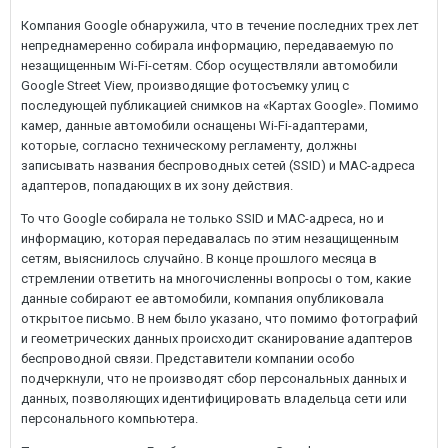
Компания Google обнаружила, что в течение последних трех лет
непреднамеренно собирала информацию, передаваемую по
незащищенным Wi-Fi-сетям. Сбор осуществляли автомобили
Google Street View, производящие фотосъемку улиц с
последующей публикацией снимков на «Картах Google». Помимо
камер, данные автомобили оснащены Wi-Fi-адаптерами,
которые, согласно техническому регламенту, должны
записывать названия беспроводных сетей (SSID) и MAC-адреса
адаптеров, попадающих в их зону действия.
То что Google собирала не только SSID и MAC-адреса, но и
информацию, которая передавалась по этим незащищенным
сетям, выяснилось случайно. В конце прошлого месяца в
стремлении ответить на многочисленны вопросы о том, какие
данные собирают ее автомобили, компания опубликовала
открытое письмо. В нем было указано, что помимо фотографий
и геометрических данных происходит сканирование адаптеров
беспроводной связи. Представители компании особо
подчеркнули, что не производят сбор персональных данных и
данных, позволяющих идентифицировать владельца сети или
персонального компьютера.