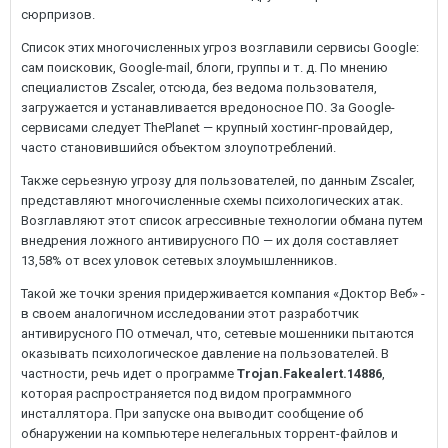
сюрпризов.
Список этих многочисленных угроз возглавили сервисы Google:
сам поисковик, Google-mail, блоги, группы и т. д. По мнению
специалистов Zscaler, отсюда, без ведома пользователя,
загружается и устанавливается вредоносное ПО. За Google-
сервисами следует ThePlanet — крупный хостинг-провайдер,
часто становившийся объектом злоупотреблений.
Также серьезную угрозу для пользователей, по данным Zscaler,
представляют многочисленные схемы психологических атак.
Возглавляют этот список агрессивные технологии обмана путем
внедрения ложного антивирусного ПО — их доля составляет
13,58% от всех уловок сетевых злоумышленников.
Такой же точки зрения придерживается компания «Доктор Веб» -
в своем аналогичном исследовании этот разработчик
антивирусного ПО отмечал, что, сетевые мошенники пытаются
оказывать психологическое давление на пользователей. В
частности, речь идет о программе
Trojan.Fakealert.14886
,
которая распространяется под видом программного
инсталлятора. При запуске она выводит сообщение об
обнаружении на компьютере нелегальных торрент-файлов и