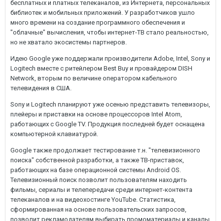
бесплатных и платных телеканалов, из Интернета, персональных
библиотек и мобильных приложений. У разработчиков ушло
много времени на создание программного обеспечения и
"облачные" вычисления, чтобы интернет-ТВ стало реальностью,
но не хватало экосистемы партнеров.
Идею Google уже поддержали производители Adobe, Intel, Sony и
Logitech вместе с ритейлером Best Buy и провайдером DISH
Network, вторым по величине оператором кабельного
телевидения в США.
Sony и Logitech планируют уже осенью представить телевизоры,
плейеры и приставки на основе процессоров Intel Atom,
работающих с Google TV. Продукция последней будет оснащена
компьютерной клавиатурой.
Google также продолжает тестирование т.н. "телевизионного
поиска" собственной разработки, а также ТВ-приставок,
работающих на базе операционной системы Android OS.
Телевизионный поиск позволит пользователям находить
фильмы, сериалы и телепередачи среди интернет-контента
телеканалов и на видеохостинге YouTube. Статистика,
сформированная на основе пользовательских запросов,
позволит рекламодателям выбирать промоматериалы и каналы