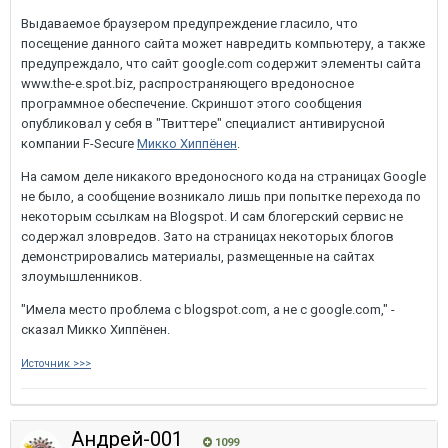
Выдаваемое браузером предупреждение гласило, что
посещение данного сайта может навредить компьютеру, а также
предупреждало, что сайт google.com содержит элементы сайта
www.the-e.spot.biz, распространяющего вредоносное
программное обеспечение. Скриншот этого сообщения
опубликовал у себя в "Твиттере" специалист антивирусной
компании F-Secure
Микко Хиппёнен
.
На самом деле никакого вредоносного кода на страницах Google
не было, а сообщение возникало лишь при попытке перехода по
некоторым ссылкам на Blogspot. И сам блогерский сервис не
содержал зловредов. Зато на страницах некоторых блогов
демонстрировались материалы, размещенные на сайтах
злоумышленников.
"Имела место проблема с blogspot.com, а не с google.com," -
сказал Микко Хиппёнен.
Источник >>>
Андрей-001
1099