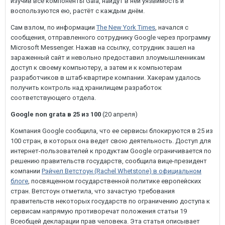
изучив все компоненты Gaia, найдут в ней уязвимость и
воспользуются ею, растёт с каждым днём.
Сам взлом, по информации
The New York Times
, начался с
сообщения, отправленного сотруднику Google через программу
Microsoft Messenger. Нажав на ссылку, сотрудник зашел на
зараженный сайт и невольно предоставил злоумышленникам
доступ к своему компьютеру, а затем и к компьютерам
разработчиков в штаб-квартире компании. Хакерам удалось
получить контроль над хранилищем разработок
соответствующего отдела.
Google non grata в 25 из 100
(20 апреля)
Компания Google сообщила, что ее сервисы блокируются в 25 из
100 стран, в которых она ведет свою деятельность. Доcтуп для
интернет-пользователей к продуктам Google ограничивается по
решению правительств государств, сообщила вице-президент
компании
Рэйчел Ветстоун (Rachel Whetstone) в официальном
блоге
, посвященном государственной политике европейских
стран. Ветстоун отметила, что зачастую требования
правительств некоторых государств по ограничению доступа к
сервисам напрямую противоречат положения статьи 19
Всеобщей декларации прав человека. Эта статья описывает