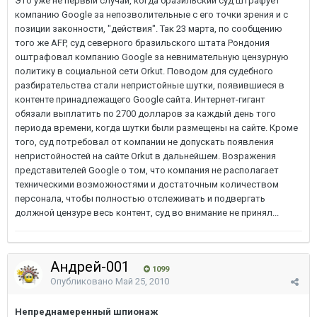
Это уже не первый случай, когда бразильский суд штрафует
компанию Google за непозволительные с его точки зрения и с
позиции законности, "действия". Так 23 марта, по сообщению
того же AFP, суд северного бразильского штата Рондония
оштрафовал компанию Google за невнимательную цензурную
политику в социальной сети Orkut. Поводом для судебного
разбирательства стали непристойные шутки, появившиеся в
контенте принадлежащего Google сайта. Интернет-гигант
обязали выплатить по 2700 долларов за каждый день того
периода времени, когда шутки были размещены на сайте. Кроме
того, суд потребовал от компании не допускать появления
непристойностей на сайте Orkut в дальнейшем. Возражения
представителей Google о том, что компания не располагает
техническими возможностями и достаточным количеством
персонала, чтобы полностью отслеживать и подвергать
должной цензуре весь контент, суд во внимание не принял...
Андрей-001
1099
Опубликовано
Май 25, 2010
Непреднамеренный шпионаж