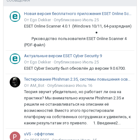
СООБЩЕНИЯ
Новая версия бесплатного приложения ESET Online Scanner доступна пользователям
От Ego Dekker ·
Опубликовано
Июль 25
ESET Online Scanner 4.0.1 (Windows 10/11, 64-разрядная)
●
Руководство пользователя ESET Online Scanner 4
(PDF-файл)
Актуальные версии ESET Cyber Security 9
От Ego Dekker ·
Опубликовано
Июль 25
ESET Cyber Security был обновлён до версии 9.0.6700.
Тестирование Phishman 2.35, системы повышения осведомлённости пользователей в сфере ИБ
От AM_Bot ·
Опубликовано
Июль 16
Теория звучит убедительно, но работает ли она на
практике? Мы внимательно изучили Phishman 2.35 и
решили не останавливаться на описании её
возможностей. Вместо этого протестировали
платформу на собственных сотрудниках и удивились, к
каким результатам это привело. 1. Введение2...
uVS - оффтопик