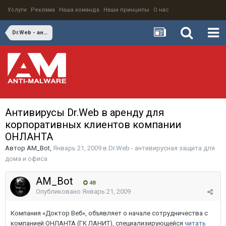
Услуги
Реклама
Наша команда
Наши принципы
О нас
Dr.Web - антивирусная защита для дома и офиса
Антивирусы Dr.Web в аренду для
корпоративных клиентов компании
ОНЛАНТА
Автор
AM_Bot
,
Январь 21, 2009
в
Dr.Web - антивирусная защита для
дома и офиса
AM_Bot
48
Опубликовано
Январь 21, 2009
Компания «Доктор Веб», объявляет о начале сотрудничества с
компанией ОНЛАНТА (ГК ЛАНИТ), специализирующейся
читать