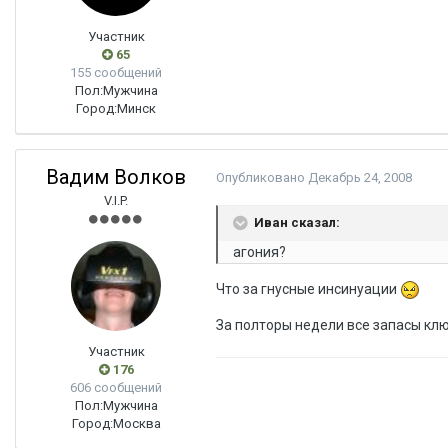
Участник
65
155 сообщений
Пол:
Мужчина
Город:
Минск
Вадим Волков
Опубликовано
Декабрь 24, 2008
V.I.P.
Иван сказал:
агония?
Что за гнусные инсинуации
За полторы недели все запасы кл
Участник
176
606 сообщений
Пол:
Мужчина
Город:
Москва