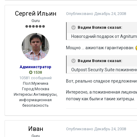
Сергей Ильин
Опубликовано
Декабрь 24, 2008
Guru
Вадим Волков сказал:
Новогодний подарок от Agnitum:
Мощно ... ажиотаж гарантирован.
Вадим Волков сказал:
Администратор
Outpost Security Suite пожизнен
1538
10581 сообщений
Вот, реально сладкое предложение 
Пол:
Мужчина
Город:
Москва
Интересно, а пожизненная лиценз
Интересы:
Антивирусы,
потому как были и такие хитрецы.
информационная
безопасность
Иван
Опубликовано
Декабрь 24, 2008
Guru