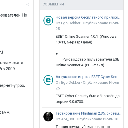
СООБЩЕНИЯ
зователей. Но
Новая версия бесплатного приложения ESET Online Scanner доступна пользователям
От Ego Dekker ·
Опубликовано
Июль
25
!
ESET Online Scanner 4.0.1 (Windows
10/11, 64-разрядная)
.!
●
Руководство пользователя ESET
а, вы можете
Online Scanner 4 (PDF-файл)
Pro 2009
Актуальные версии ESET Cyber Security 9
От Ego Dekker ·
Опубликовано
Июль
тернет-угроз,
25
ESET Cyber Security был обновлён до
версии 9.0.6700.
рамм;
Тестирование Phishman 2.35, системы повышения осведомлённости пользователей в сфере ИБ
От AM_Bot ·
Опубликовано
Июль 16
Теория звучит убедительно, но