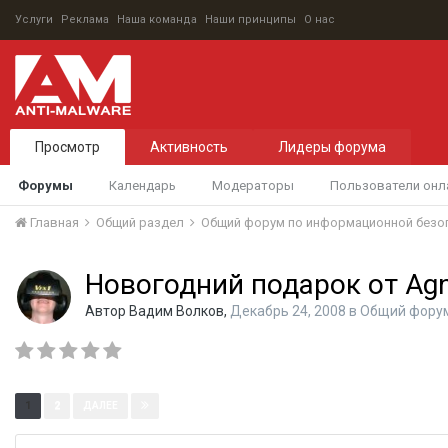
Услуги
Реклама
Наша команда
Наши принципы
О нас
Просмотр
Активность
Лидеры форума
Форумы
Календарь
Модераторы
Пользователи онл
Главная
Общий раздел
Общий форум по информационной безо
Новогодний подарок от Ag
Автор
Вадим Волков
,
Декабрь 24, 2008
в
Общий форум
Страница 1 из 2
1
2
ДАЛЕЕ