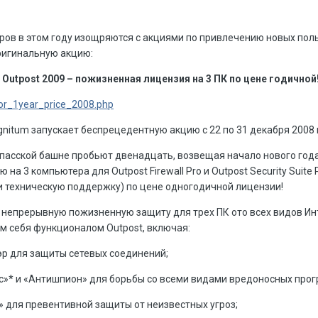
ов в этом году изощряются с акциями по привлечению новых поль
ригинальную акцию:
Outpost 2009 – пожизненная лицензия на 3 ПК по цене годичной
for_1year_price_2008.php
gnitum запускает беспрецедентную акцию с 22 по 31 декабря 2008 г
Спасской башне пробьют двенадцать, возвещая начало нового год
а 3 компьютера для Outpost Firewall Pro и Outpost Security Suite 
 техническую поддержку) по цене одногодичной лицензии!
е непрерывную пожизненную защиту для трех ПК ото всех видов Ин
 себя функционалом Outpost, включая:
 для защиты сетевых соединений;
с»* и «Антишпион» для борьбы со всеми видами вредоносных прог
 для превентивной защиты от неизвестных угроз;