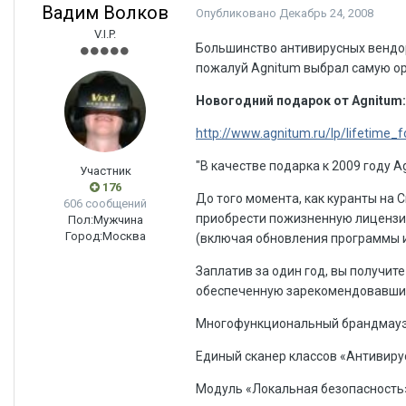
Вадим Волков
Опубликовано
Декабрь 24, 2008
V.I.P.
Большинство антивирусных вендор
пожалуй Agnitum выбрал самую о
Новогодний подарок от Agnitum: 
http://www.agnitum.ru/lp/lifetime_
"В качестве подарка к 2009 году A
Участник
176
До того момента, как куранты на 
606 сообщений
приобрести пожизненную лицензию н
Пол:
Мужчина
Город:
Москва
(включая обновления программы и
Заплатив за один год, вы получит
обеспеченную зарекомендовавшим
Многофункциональный брандмауэр
Единый сканер классов «Антивиру
Модуль «Локальная безопасность»