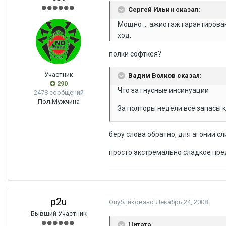
Сергей Ильин сказал:
Мощно ... ажиотаж гарантирован
ход.
полки софткея?
Участник
Вадим Волков сказал:
290
Что за гнусные инсинуации
2478 сообщений
Пол:
Мужчина
За полторы недели все запасы 
беру слова обратно, для агонии с
просто экстремально сладкое пр
p2u
Опубликовано
Декабрь 24, 2008
Бывший Участник
Цитата