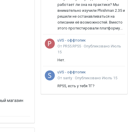
работает ли она на практике? Мы
внимательно изучили Phishman 2.35 и
решили не останавливаться на
описании её возможностей. Вместо
этого протестировали платформу...
uVS - оффтопик
От PR55.RP55 ·
Опубликовано
Июль
15
Нет.
uVS - оффтопик
От santy ·
Опубликовано
Июль 15
RP55, есть у тебя ТГ?
ный магазин