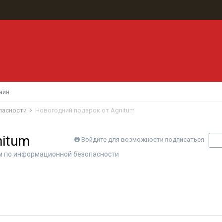
айн
пасности
Новогодний подарок от Agnitum
nitum
Войдите для возможности подписаться
П
 по информационной безопасности