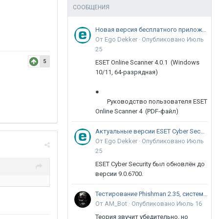
СООБЩЕНИЯ
Новая версия бесплатного приложения ESET Online Scanner доступна пользователям
От Ego Dekker ·
Опубликовано
Июль
25
5
ESET Online Scanner 4.0.1 (Windows
10/11, 64-разрядная)
●
Руководство пользователя ESET
Online Scanner 4 (PDF-файл)
Актуальные версии ESET Cyber Security 9
От Ego Dekker ·
Опубликовано
Июль
25
ESET Cyber Security был обновлён до
версии 9.0.6700.
Тестирование Phishman 2.35, системы повышения осведомлённости пользователей в сфере ИБ
От AM_Bot ·
Опубликовано
Июль 16
Теория звучит убедительно, но