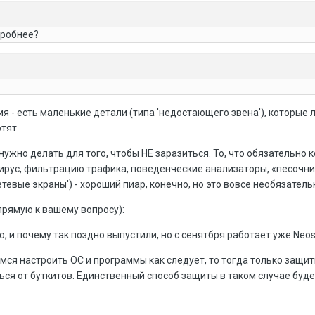
дробнее?
я - есть маленькие детали (типа 'недостающего звена'), которые 
тят.
 нужно делать для того, чтобы НЕ заразиться. То, что обязательно
вирус, фильтрацию трафика, поведенческие анализаторы, «песочн
евые экраны') - хороший пиар, конечно, но это вовсе необязатель
апрямую к вашему вопросу):
ю, и почему так поздно выпустили, но с сенятбря работает уже Neospl
чимся настроить ОС и программы как следует, то тогда только защи
ся от буткитов. Единственный способ защиты в таком случае буде