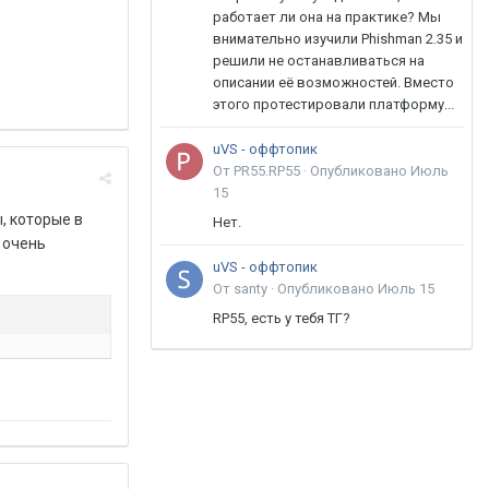
работает ли она на практике? Мы
внимательно изучили Phishman 2.35 и
решили не останавливаться на
описании её возможностей. Вместо
этого протестировали платформу...
uVS - оффтопик
От PR55.RP55 ·
Опубликовано
Июль
15
, которые в
Нет.
 очень
uVS - оффтопик
От santy ·
Опубликовано
Июль 15
RP55, есть у тебя ТГ?