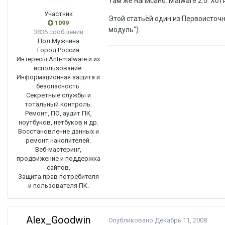
Там же написано: Malware 2.0. Хот
Участник
Этой статьёй один из Первоисточн
1099
модуль").
3836 сообщений
Пол:
Мужчина
Город:
Россия
Интересы:
Anti-malware и их
использование.
Информационная защита и
безопасность.
Секретные службы и
тотальный контроль.
Ремонт, ПО, аудит ПК,
ноутбуков, нетбуков и др.
Восстановление данных и
ремонт накопителей.
Веб-мастеринг,
продвижение и поддержка
сайтов.
Защита прав потребителя
и пользователя ПК.
Alex_Goodwin
Опубликовано
Декабрь 11, 2008