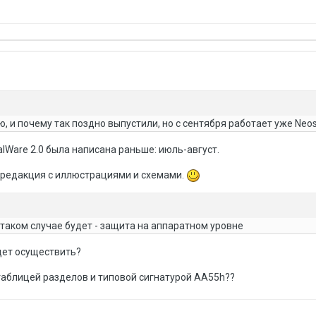
ю, и почему так поздно выпустили, но с сентября работает уже Neospl
alWare 2.0 была написана раньше: июль-август.
 редакция с иллюстрациями и схемами.
таком случае будет - защита на аппаратном уровне
дет осуществить?
таблицей разделов и типовой сигнатурой AA55h??