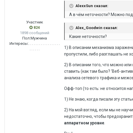
AlexxSun сказал:
А в чём неточности? Можно по
Участник
824
Alex_Goodwin сказал:
1898 сообщений
Какие неточности?
Пол:
Мужчина
Интересы:
. . . . . . . . . . . . . . . . . .
1) В описании механизма заражени
. . . . . .
пропустили, либо разглашать не хо
2) В описании того, что можно или
ставить (как там было? 'Веб-анти
анализа сетевого трафика и межсет
Офф-топ (то есть: не относится н
1) Не знаю, когда писали эту стать
2) На мой взгляд, если мы не нау
недостаточно, чтобы предохранить
аппаратном уровне
.