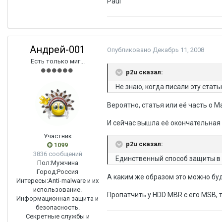
Paul
Андрей-001
Опубликовано
Декабрь 11, 2008
Есть только миг...
p2u сказал:
Не знаю, когда писали эту стать
Вероятно, статья или её часть о M
И сейчас вышла её окончательная
Участник
p2u сказал:
1099
3836 сообщений
Единственный способ защиты в 
Пол:
Мужчина
Город:
Россия
А каким же образом это можно бу
Интересы:
Anti-malware и их
использование.
Пропатчить у HDD MBR с его MSB, 
Информационная защита и
безопасность.
Секретные службы и