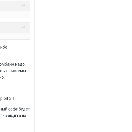
либо
 комбайн надо
ицы», системы
но.
oit 3.1.
тный софт будет
т -
защита на