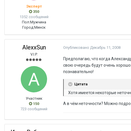
Эксперт
350
1352 сообщений
Пол:
Мужчина
Город:
Минск
AlexxSun
Опубликовано
Декабрь 11, 2008
V.I.P.
Предполагаю, что когда Александр
свою очередь будут очень хорош
познавательно!
Цитата
Хотя имеется некоторые неточ
Участник
А в чём неточности? Можно подр
150
723 сообщений