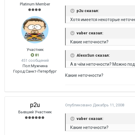
Platinum Member
p2u сказал:
Хотя имеется некоторые неточ
vaber сказал:
Какие неточности?
Участник
81
AlexxSun сказал:
451 сообщений
А в чём неточности? Можно по
Пол:
Мужчина
Город:
Санкт-Петербург
Какие неточности?
p2u
Опубликовано
Декабрь 11, 2008
Бывший Участник
vaber сказал:
Какие неточности?