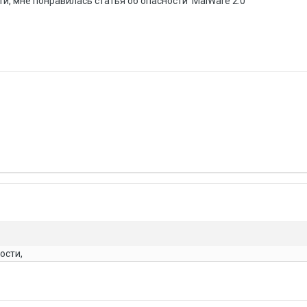
и, мне понравилась статья об опасности 'MalWare 2.0'
ости,