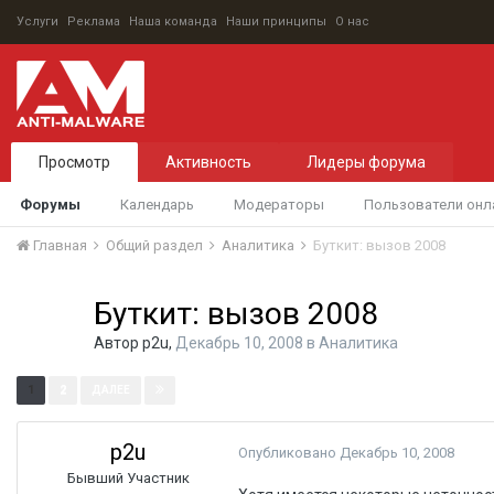
Услуги
Реклама
Наша команда
Наши принципы
О нас
Просмотр
Активность
Лидеры форума
Форумы
Календарь
Модераторы
Пользователи онл
Главная
Общий раздел
Аналитика
Буткит: вызов 2008
Буткит: вызов 2008
Автор
p2u
,
Декабрь 10, 2008
в
Аналитика
Страница 1 из 2
1
2
ДАЛЕЕ
p2u
Опубликовано
Декабрь 10, 2008
Бывший Участник