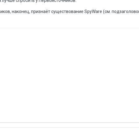
я лучше спросить у Первоисточников.
иков, наконец, признаёт существование SpyWare (см. подзаголов