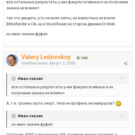
все остальные результаты у них факультативные и на получение
значка не влияют
так что увидеть, кто не взял легко, из известных не взяли
BitDefender и CA, ну и VirusChaser на старом движке Dr.Web
но имхо значки фуфел
Valery Ledovskoy
1082
Опубликовано
Август 2, 2008
Иван сказал:
все остальные результаты у них факультативные и на
получение значка не влияют
А, т.е. трояны пусть лезут, типа не профиль антивирусов?
Иван сказал:
но имхо значки фуфел
Согласен. ESET с пропуском 10% троянов значок получил, а