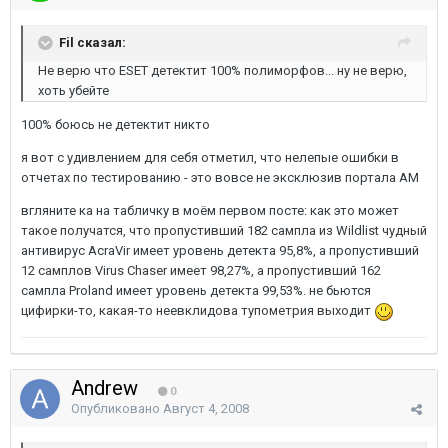
Fil сказал:
Не верю что ESET детектит 100% полиморфов... ну не верю,
хоть убейте
100% боюсь не детектит никто
я вот с удивлением для себя отметил, что нелепые ошибки в
отчетах по тестированию - это вовсе не эксклюзив портала AM
вгляните ка на табличку в моём первом посте: как это может
такое получатся, что пропустивший 182 сампла из Wildlist чудный
антивирус AcraVir имеет уровень детекта 95,8%, а пропустивший
12 самплов Virus Chaser имеет 98,27%, а пропустивший 162
сампла Proland имеет уровень детекта 99,53%. не бьются
цифирки-то, какая-то неевклидова тупометрия выходит
Andrew
0
Опубликовано
Август 4, 2008