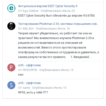
Актуальные версии ESET Cyber Security 9
От Ego Dekker ·
Опубликовано
Июль 25
ESET Cyber Security был обновлён до версии 9.0.6700.
Тестирование Phishman 2.35, системы повышения осведомлённости пользователей в сфере ИБ
От AM_Bot ·
Опубликовано
Июль 16
Теория звучит убедительно, но работает ли она на
практике? Мы внимательно изучили Phishman 2.35 и
решили не останавливаться на описании её
возможностей. Вместо этого протестировали
платформу на собственных сотрудниках и удивились, к
каким результатам это привело. 1. Введение2...
uVS - оффтопик
От PR55.RP55 ·
Опубликовано
Июль 15
Нет.
uVS - оффтопик
От santy ·
Опубликовано
Июль 15
RP55, есть у тебя ТГ?