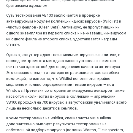
британским журналом.
Суть тестирования VB100 заключается в проверке
антивирусным модулем коллекций «диких вирусов» (Wildlist) и
«чистых файлов» (Clean Sets). Антивирус, не пропустивший ни
одного экземпляра из первого списка и не «назвавший» вирусом
ни одного файла из второго списка, удостаивается награды
VB100%.
Однако, как утверждают независимые вирусные аналитики, в
последнее время эта методика сильно устарела и не может
считаться адекватной для определения качества антивируса.
Это связано с тем, что тестеры не раскрывают состав обеих
коллекций, но известно, что Wildlist пополняется крайне
медленно и только определенными типами вирусов — под
Windows. Претензии со стороны антивирусных вендоров также
касаются и количества вирусов в коллекции — апрельский
VB100 проходил на 700 вирусах, а августовский увеличился всего
лишь на несколько десятков семплов.
Кроме тестирования на Wildlist, специалисты VirusBulletin
дополнительно выводят результаты тестирования на
собственной подборке вирусов (колонки Worms, File inspectors,