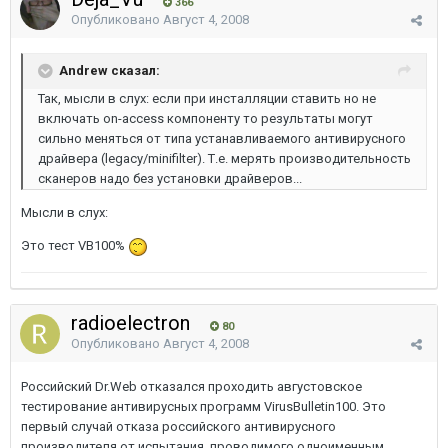
366
Опубликовано
Август 4, 2008
Andrew сказал:
Так, мысли в слух: если при инсталляции ставить но не
включать on-access компоненту то результаты могут
сильно меняться от типа устанавливаемого антивирусного
драйвера (legacy/minifilter). Т.е. мерять производительность
сканеров надо без установки драйверов...
Мысли в слух:
Это тест VB100%
radioelectron
80
Опубликовано
Август 4, 2008
Российский Dr.Web отказался проходить августовское
тестирование антивирусных программ VirusBulletin100. Это
первый случай отказа российского антивирусного
производителя от испытания, проводимого одноименным