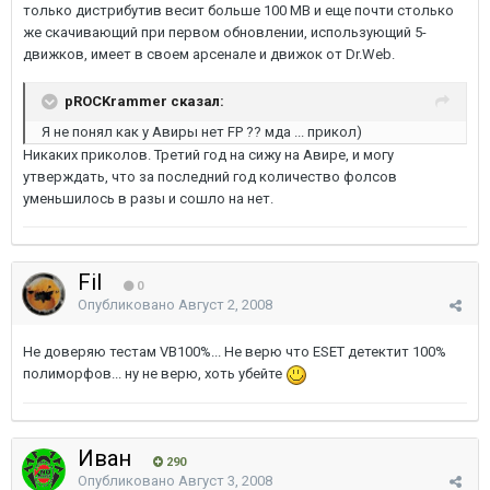
только дистрибутив весит больше 100 MB и еще почти столько
же скачивающий при первом обновлении, использующий 5-
движков, имеет в своем арсенале и движок от Dr.Web.
pROCKrammer сказал:
Я не понял как у Авиры нет FP ?? мда ... прикол)
Никаких приколов. Третий год на сижу на Авире, и могу
утверждать, что за последний год количество фолсов
уменьшилось в разы и сошло на нет.
Fil
0
Опубликовано
Август 2, 2008
Не доверяю тестам VB100%... Не верю что ESET детектит 100%
полиморфов... ну не верю, хоть убейте
Иван
290
Опубликовано
Август 3, 2008