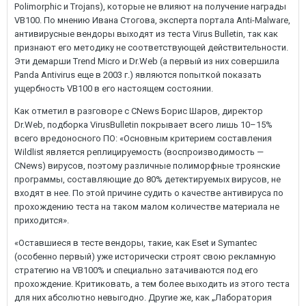
Polimorphic и Trojans), которые не влияют на получение награды
VB100. По мнению Ивана Стогова, эксперта портала Anti-Malware,
антивирусные вендоры выходят из теста Virus Bulletin, так как
признают его методику не соответствующей действительности.
Эти демарши Trend Micro и Dr.Web (а первый из них совершила
Panda Antivirus еще в 2003 г.) являются попыткой показать
ущербность VB100 в его настоящем состоянии.
Как отметил в разговоре с CNews Борис Шаров, директор
Dr.Web, подборка VirusBulletin покрывает всего лишь 10–15%
всего вредоносного ПО: «Основным критерием составления
Wildlist является реплицируемость (воспроизводимость —
CNews) вирусов, поэтому различные полиморфные троянские
программы, составляющие до 80% детектируемых вирусов, не
входят в нее. По этой причине судить о качестве антивируса по
прохождению теста на таком малом количестве материала не
приходится».
«Оставшиеся в тесте вендоры, такие, как Eset и Symantec
(особенно первый) уже исторически строят свою рекламную
стратегию на VB100% и специально затачиваются под его
прохождение. Критиковать, а тем более выходить из этого теста
для них абсолютно невыгодно. Другие же, как „Лаборатория