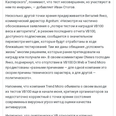
Касперского”, понимают, что тест несовершенен, но участвуют в
нем по инерции», — добавляет Иван Стогов.
Несколько другой точки зрения придерживается Виталий Янко,
коммерческий директор Agnitum: «Несмотря на частично
обоснованные заявления о „потере тестом и наградой VB100
веса и авторитета”, в резюме последнего отчета VB100,
доступного подписчикам, сообщается о значительном
пересмотре методик, которые будут отработаны в ходе
ближайших тестирований. Там же даны обещания „усложнить
жизнь” многим решениям, которые ранее претендовали на
награду или получали ее». В своем комментарии CNews господин
Янко, подчеркнул, что отсутствие в VB100 Dr.Web и Trend Micro
продиктованы «разными причинами — для одной компании это
скорее причины технического характера, а для другой —
политического».
Напомним, что компания Trend Micro объявила о своем выходе
из тестов VB100 еще в начале июня, критикуя организаторов за
недостаточно корректный с точки зрении состояния
современных вирусных угроз метод оценки качества
антивирусов.
Интересно, что скептически к VB относится и успешно