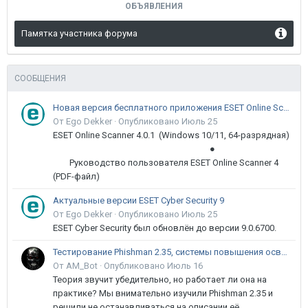
ОБЪЯВЛЕНИЯ
Памятка участника форума
СООБЩЕНИЯ
Новая версия бесплатного приложения ESET Online Scanner доступна пользователям
От Ego Dekker ·
Опубликовано
Июль 25
ESET Online Scanner 4.0.1 (Windows 10/11, 64-разрядная)
●
Руководство пользователя ESET Online Scanner 4
(PDF-файл)
Актуальные версии ESET Cyber Security 9
От Ego Dekker ·
Опубликовано
Июль 25
ESET Cyber Security был обновлён до версии 9.0.6700.
Тестирование Phishman 2.35, системы повышения осведомлённости пользователей в сфере ИБ
От AM_Bot ·
Опубликовано
Июль 16
Теория звучит убедительно, но работает ли она на
практике? Мы внимательно изучили Phishman 2.35 и
решили не останавливаться на описании её