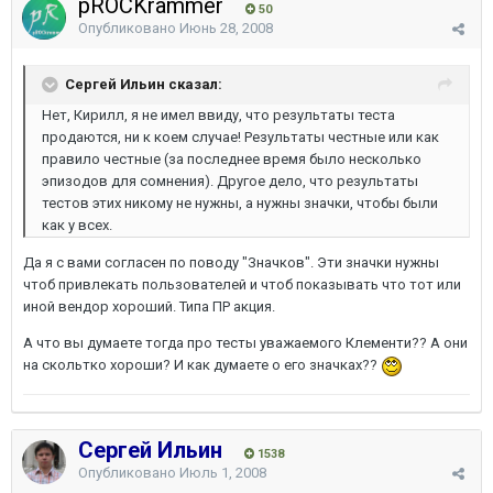
pROCKrammer
50
Опубликовано
Июнь 28, 2008
Сергей Ильин сказал:
Нет, Кирилл, я не имел ввиду, что результаты теста
продаются, ни к коем случае! Результаты честные или как
правило честные (за последнее время было несколько
эпизодов для сомнения). Другое дело, что результаты
тестов этих никому не нужны, а нужны значки, чтобы были
как у всех.
Да я с вами согласен по поводу "Значков". Эти значки нужны
чтоб привлекать пользователей и чтоб показывать что тот или
иной вендор хороший. Типа ПР акция.
А что вы думаете тогда про тесты уважаемого Клементи?? А они
на скольтко хороши? И как думаете о его значках??
Сергей Ильин
1538
Опубликовано
Июль 1, 2008