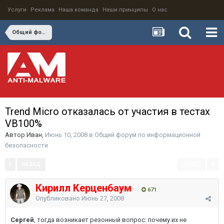
Услуги
Реклама
Наша команда
Наши принципы
О нас
Общий форум по информационной безопасности
Trend Micro отказалась от участия в тестах
VB100%
Автор
Иван
,
Июнь 10, 2008
в
Общий форум по информационной
безопасности
НАЗАД
ДАЛЕЕ
Страница 2 из 2
Кирилл Керценбаум
671
Опубликовано
Июнь 27, 2008
Сергей
, тогда возникает резонный вопрос: почему их не