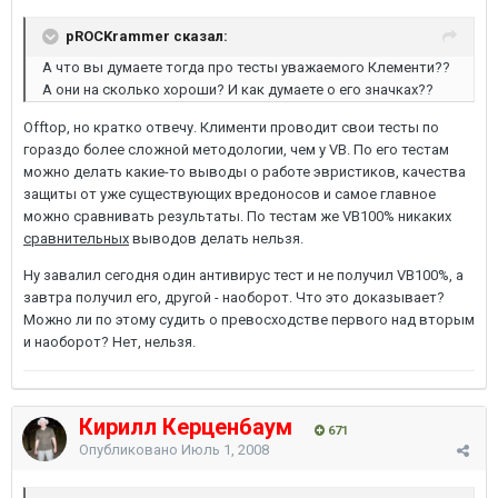
pROCKrammer сказал:
А что вы думаете тогда про тесты уважаемого Клементи??
А они на сколько хороши? И как думаете о его значках??
Offtop, но кратко отвечу. Клименти проводит свои тесты по
гораздо более сложной методологии, чем у VB. По его тестам
можно делать какие-то выводы о работе эвристиков, качества
защиты от уже существующих вредоносов и самое главное
можно сравнивать результаты. По тестам же VB100% никаких
сравнительных
выводов делать нельзя.
Ну завалил сегодня один антивирус тест и не получил VB100%, а
завтра получил его, другой - наоборот. Что это доказывает?
Можно ли по этому судить о превосходстве первого над вторым
и наоборот? Нет, нельзя.
Кирилл Керценбаум
671
Опубликовано
Июль 1, 2008