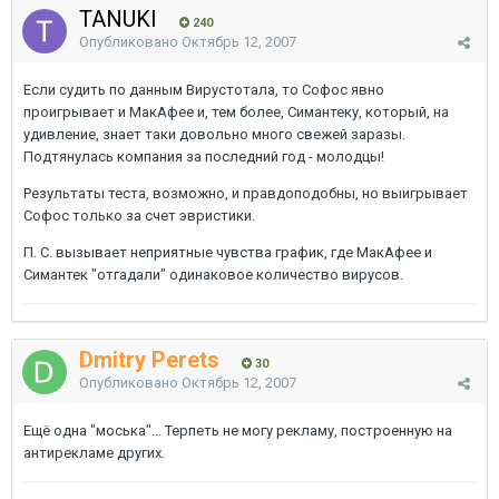
TANUKI
240
Опубликовано
Октябрь 12, 2007
Если судить по данным Вирустотала, то Софос явно
проигрывает и МакАфее и, тем более, Симантеку, который, на
удивление, знает таки довольно много свежей заразы.
Подтянулась компания за последний год - молодцы!
Результаты теста, возможно, и правдоподобны, но выигрывает
Софос только за счет эвристики.
П. С. вызывает неприятные чувства график, где МакАфее и
Симантек "отгадали" одинаковое количество вирусов.
Dmitry Perets
30
Опубликовано
Октябрь 12, 2007
Ещё одна "моська"... Терпеть не могу рекламу, построенную на
антирекламе других.