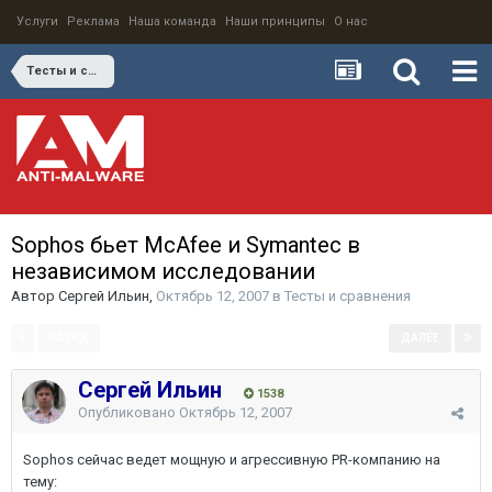
Услуги
Реклама
Наша команда
Наши принципы
О нас
Тесты и сравнения
Sophos бьет McAfee и Symantec в
независимом исследовании
Автор
Сергей Ильин
,
Октябрь 12, 2007
в
Тесты и сравнения
НАЗАД
ДАЛЕЕ
Страница 1 из 2
Сергей Ильин
1538
Опубликовано
Октябрь 12, 2007
Sophos сейчас ведет мощную и агрессивную PR-компанию на
тему: