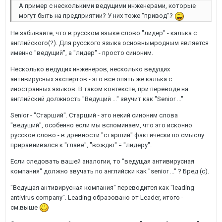
А пример с несколькими ведущими инженерами, которые
могут быть на предприятии? У них тоже "привод"?
Не забывайте, что в русском языке слово "лидер" - калька с
английского(?). Для русского языка основнымродным является
именно "ведущий", а "лидер" - просто синоним.
Несколько ведущих инженеров, несколько ведущих
антивирусных экспертов - это все опять же калька с
иностранных языков. В таком контексте, при переводе на
английский должность "Ведущий ..." звучит как "Senior ..."
Senior - "Старший". Старший - это некий синоним слова
"ведущий", особенно если мы вспоминаем, что это исконно
русское слово - в древности "старший" фактически по смыслу
приравнивался к "главе", "вождю" = "лидеру".
Если следовать вашей аналогии, то "ведущая антивирусная
компания" должно звучать по английски как "senior ..." ? Бред (с).
"Ведущая антивирусная компания" переводится как "leading
antivirus company". Leading образовано от Leader, итого -
см.выше