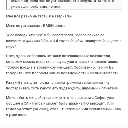
обманкой, если вас не устраивают его результаты. Но это
уже ваши проблемы, не мои.
Мне все равно на тесты и материалы.
Меня не устраивают ВАШИ слова:
"А по поводу "моськи" я бы поостерегся, Sophos сейчас по
различным данным 3-й или 4-й крупнейший антивирусный вендор в
мире".
Олег, здесь собрались не ваши потенциальные покупатели,
которым можно вешать лапшу на уши и писать в презентациях -
"Софос входит в тройку крупнейших". Собственно, что им Вы
говорите - это вопросы Вашей порядочности и их вменяемости.
Раз уж Вы вышли _сюда_ с таким громким заявлением - ну
постарайтесь хоть как-то его подвердить, цифрами и отчетами.
Может быть мы действительно что-то не знаем и Софос уже
обошел и CA и Panda и может быть даже на IPO выходит. Или
годовой отчет (за 2006), столь тщательно ими скрываемый - вам
в руки попал.