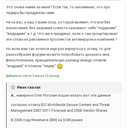
Это снова намёк на меня? Если так, то напоминаю, что про
лидера Вы придумали сами.
Не на вас, а наш с вами спор, который выявил, что все без
исключения, без зазрения совести называют себя "лидерами",
"ведущими" и т.д. Что же я придумал, если я там процитировал
эти слова из рекламных проспектов антивирусных компаний ?
Но если вам так хочется еще раз вернуться к этому, то для
разнообразия форума можете попробовать доказать мне,
филологически, принципиальную разницу между словом
"ведущий" и словом "лидер"
Добавлено спустя 5 минут 25 секунд:
Иван сказал:
A.
, наверное Олег Рогозин пошел искать вот эти данные
согласно отчету IDC Worldwide Secure Content and Threat
Management 2007-2011 Forecast and 2006 Vendor Shares
В 2006 году Revenue в ($M) на SCM рынке