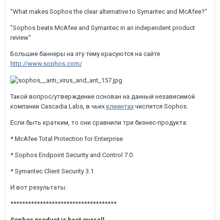
"What makes Sophos the clear alternative to Symantec and McAfee?"
"Sophos beats McAfee and Symantec in an independent product
review"
Большие баннеры на эту тему красуются на сайте
http://www.sophos.com/
Такой вопрос/утверждение основан на данный независимой
компании Cascadia Labs, в чьих
клиентах
числится Sophos.
Если быть кратким, то они сравнили три бизнес-продукта:
* McAfee Total Protection for Enterprise
* Sophos Endpoint Security and Control 7.0
* Symantec Client Security 3.1
И вот результаты:
************************************
Sophos product is best overall