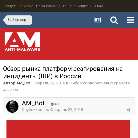
Услуги
Реклама
Наша команда
Наши принципы
О нас
Выбор корпоративных средств защиты
Обзор рынка платформ реагирования на
инциденты (IRP) в России
Автор
AM_Bot
,
Февраль 22, 2018
в
Выбор корпоративных средств
защиты
AM_Bot
48
Опубликовано
Февраль 22, 2018