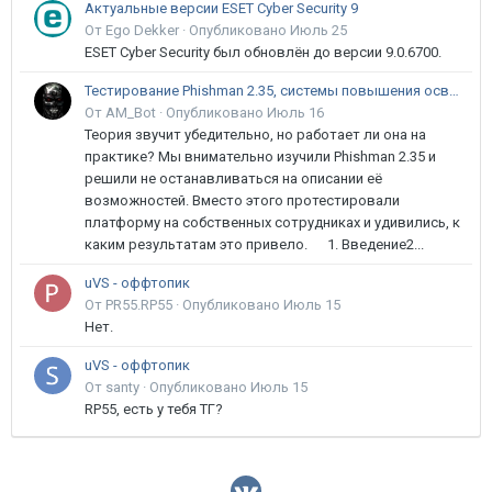
Актуальные версии ESET Cyber Security 9
От Ego Dekker ·
Опубликовано
Июль 25
ESET Cyber Security был обновлён до версии 9.0.6700.
Тестирование Phishman 2.35, системы повышения осведомлённости пользователей в сфере ИБ
От AM_Bot ·
Опубликовано
Июль 16
Теория звучит убедительно, но работает ли она на
практике? Мы внимательно изучили Phishman 2.35 и
решили не останавливаться на описании её
возможностей. Вместо этого протестировали
платформу на собственных сотрудниках и удивились, к
каким результатам это привело. 1. Введение2...
uVS - оффтопик
От PR55.RP55 ·
Опубликовано
Июль 15
Нет.
uVS - оффтопик
От santy ·
Опубликовано
Июль 15
RP55, есть у тебя ТГ?