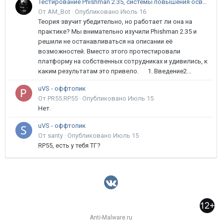
Тестирование Phishman 2.35, системы повышения осведомлённости пользователей в сфере ИБ
От AM_Bot ·
Опубликовано
Июль 16
Теория звучит убедительно, но работает ли она на
практике? Мы внимательно изучили Phishman 2.35 и
решили не останавливаться на описании её
возможностей. Вместо этого протестировали
платформу на собственных сотрудниках и удивились, к
каким результатам это привело. 1. Введение2...
uVS - оффтопик
От PR55.RP55 ·
Опубликовано
Июль 15
Нет.
uVS - оффтопик
От santy ·
Опубликовано
Июль 15
RP55, есть у тебя ТГ?
Anti-Malware.ru