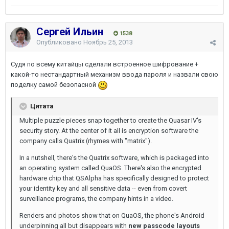
Сергей Ильин
1538
Опубликовано
Ноябрь 25, 2013
Судя по всему китайцы сделали встроенное шифрование +
какой-то нестандартный механизм ввода пароля и назвали свою
поделку самой безопасной
Цитата
Multiple puzzle pieces snap together to create the Quasar IV's
security story. At the center of it all is encryption software the
company calls Quatrix (rhymes with "matrix").
In a nutshell, there's the Quatrix software, which is packaged into
an operating system called QuaOS. There's also the encrypted
hardware chip that QSAlpha has specifically designed to protect
your identity key and all sensitive data -- even from covert
surveillance programs, the company hints in a video.
Renders and photos show that on QuaOS, the phone's Android
underpinning all but disappears with
new passcode layouts