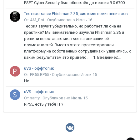
ESET Cyber Security был обновлён до версии 9.0.6700.
Тестирование Phishman 2.35, системы повышения осведомлённости пользователей в сфере ИБ
От AM_Bot ·
Опубликовано
Июль 16
Теория звучит убедительно, но работает ли она на
практике? Мы внимательно изучили Phishman 2.35 и
решили не останавливаться на описании её
возможностей. Вместо этого протестировали
платформу на собственных сотрудниках и удивились, к
каким результатам это привело. 1. Введение2...
uVS - оффтопик
От PR55.RP55 ·
Опубликовано
Июль 15
Нет.
uVS - оффтопик
От santy ·
Опубликовано
Июль 15
RP55, есть у тебя ТГ?