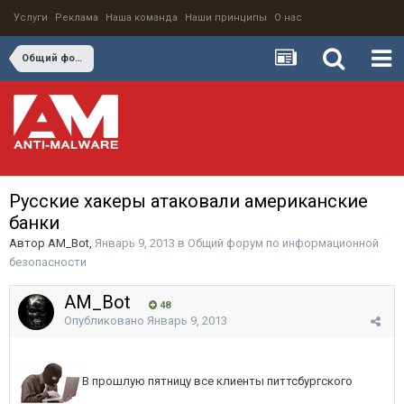
Услуги
Реклама
Наша команда
Наши принципы
О нас
Общий форум по информационной безопасности
Русские хакеры атаковали американские
банки
Автор
AM_Bot
,
Январь 9, 2013
в
Общий форум по информационной
безопасности
AM_Bot
48
Опубликовано
Январь 9, 2013
В прошлую пятницу все клиенты питтсбургского