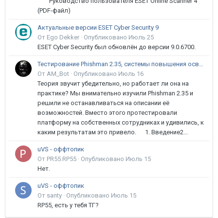
Руководство пользователя ESET Online Scanner 4
(PDF-файл)
Актуальные версии ESET Cyber Security 9
От Ego Dekker ·
Опубликовано
Июль 25
ESET Cyber Security был обновлён до версии 9.0.6700.
Тестирование Phishman 2.35, системы повышения осведомлённости пользователей в сфере ИБ
От AM_Bot ·
Опубликовано
Июль 16
Теория звучит убедительно, но работает ли она на
практике? Мы внимательно изучили Phishman 2.35 и
решили не останавливаться на описании её
возможностей. Вместо этого протестировали
платформу на собственных сотрудниках и удивились, к
каким результатам это привело. 1. Введение2...
uVS - оффтопик
От PR55.RP55 ·
Опубликовано
Июль 15
Нет.
uVS - оффтопик
От santy ·
Опубликовано
Июль 15
RP55, есть у тебя ТГ?