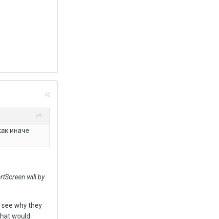
как иначе
artScreen will by
t see why they
 what would