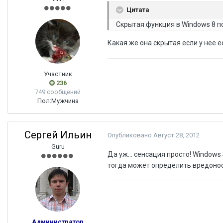
Цитата
Скрытая функция в Windows 8 п
Какая же она скрытая если у нее 
Участник
236
749 сообщений
Пол:
Мужчина
Сергей Ильин
Опубликовано
Август 28, 2012
Guru
Да уж... сенсация просто! Window
тогда может определить вредонос
Администратор