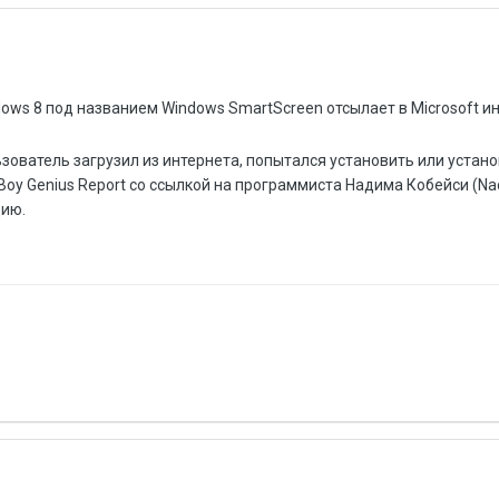
ows 8 под названием Windows SmartScreen отсылает в Microsoft 
ователь загрузил из интернета, попытался установить или устано
oy Genius Report со ссылкой на программиста Надима Кобейси (Nadi
ию.