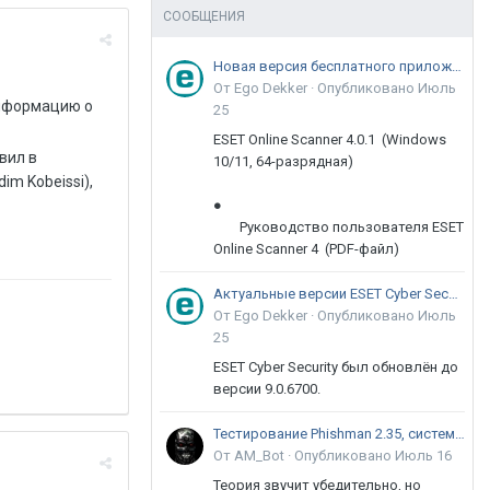
СООБЩЕНИЯ
Новая версия бесплатного приложения ESET Online Scanner доступна пользователям
От Ego Dekker ·
Опубликовано
Июль
информацию о
25
ESET Online Scanner 4.0.1 (Windows
вил в
10/11, 64-разрядная)
m Kobeissi),
●
Руководство пользователя ESET
Online Scanner 4 (PDF-файл)
Актуальные версии ESET Cyber Security 9
От Ego Dekker ·
Опубликовано
Июль
25
ESET Cyber Security был обновлён до
версии 9.0.6700.
Тестирование Phishman 2.35, системы повышения осведомлённости пользователей в сфере ИБ
От AM_Bot ·
Опубликовано
Июль 16
Теория звучит убедительно, но