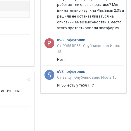
работает ли она на практике? Мы
внимательно изучили Phishman 2.35 и
решили не останавливаться на
описании её возможностей. Вместо
этого протестировали платформу...
uVS - оффтопик
От PR55.RP55 ·
Опубликовано
Июль
15
Нет.
uVS - оффтопик
От santy ·
Опубликовано
Июль 15
RP55, есть у тебя ТГ?
 иначе она