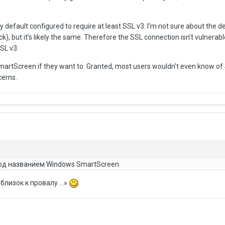
 default configured to require at least SSL v3. I’m not sure about the d
), but it’s likely the same. Therefore the SSL connection isn’t vulnera
SSL v3.
 SmartScreen if they want to. Granted, most users wouldn’t even know o
cerns.
од названием Windows SmartScreen
лизок к провалу ...»