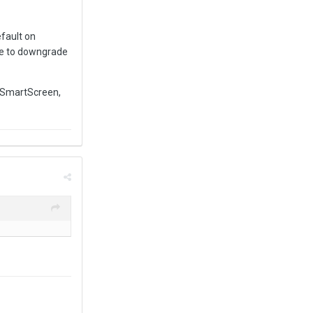
efault on
ble to downgrade
f SmartScreen,