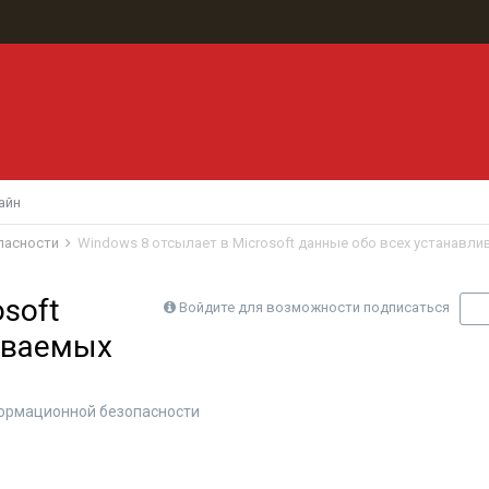
айн
пасности
Windows 8 отсылает в Microsoft данные обо всех устанавл
soft
Войдите для возможности подписаться
П
иваемых
ормационной безопасности