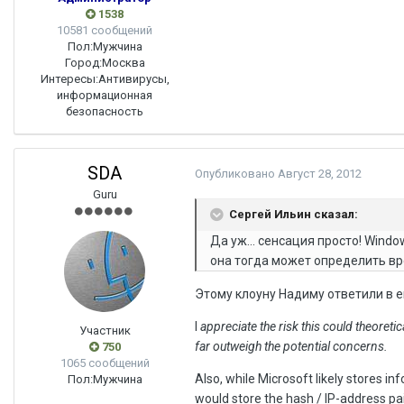
1538
10581 сообщений
Пол:
Мужчина
Город:
Москва
Интересы:
Антивирусы,
информационная
безопасность
SDA
Опубликовано
Август 28, 2012
Guru
Сергей Ильин сказал:
Да уж... сенсация просто! Wind
она тогда может определить вр
Этому клоуну Надиму ответили в е
I
appreciate the risk this could theoretica
Участник
far outweigh the potential concerns.
750
1065 сообщений
Also, while Microsoft likely stores 
Пол:
Мужчина
would store the hash / IP-address pai