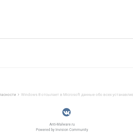
пасности
Windows 8 отсылает в Microsoft данные обо всех устанавл
Anti-Malware.ru
Powered by Invision Community