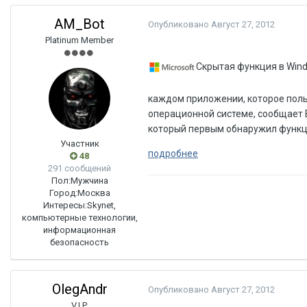
AM_Bot
Опубликовано
Август 27, 2012
Platinum Member
Скрытая функция в Wind
каждом приложении, которое польз
операционной системе, сообщает B
который первым обнаружил функц
Участник
подробнее
48
291 сообщений
Пол:
Мужчина
Город:
Москва
Интересы:
Skynet,
компьютерные технологии,
информационная
безопасность
OlegAndr
Опубликовано
Август 27, 2012
V.I.P.