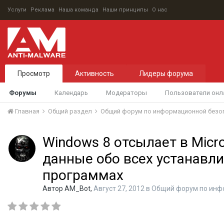
Услуги
Реклама
Наша команда
Наши принципы
О нас
Просмотр
Активность
Лидеры форума
Форумы
Календарь
Модераторы
Пользователи онл
Главная
Общий раздел
Общий форум по информационной безо
Windows 8 отсылает в Micro
данные обо всех устанавл
программах
Автор
AM_Bot
,
Август 27, 2012
в
Общий форум по инф