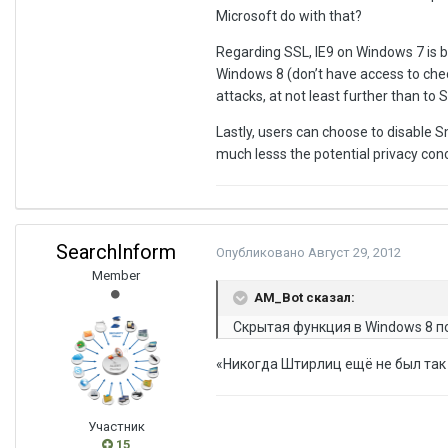
Microsoft do with that?
Regarding SSL, IE9 on Windows 7 is by
Windows 8 (don’t have access to check
attacks, at not least further than to 
Lastly, users can choose to disable
much lesss the potential privacy con
SearchInform
Опубликовано
Август 29, 2012
Member
AM_Bot сказал:
Скрытая функция в Windows 8 п
«Никогда Штирлиц ещё не был так б
Участник
15