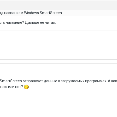
од названием Windows SmartScreen
есть название? Дальше не читал.
s SmartScreen отправляет данные о загружаемых программах. А как
 это или нет?