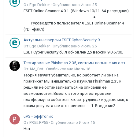
От Ego Dekker ·
Опубликовано
Июль 25
ESET Online Scanner 4.0.1 (Windows 10/11, 64-разрядная)
●
Руководство пользователя ESET Online Scanner 4
(PDF-файл)
Актуальные версии ESET Cyber Security 9
От Ego Dekker ·
Опубликовано
Июль 25
ESET Cyber Security был обновлён до версии 9.0.6700.
Тестирование Phishman 2.35, системы повышения осведомлённости пользователей в сфере ИБ
От AM_Bot ·
Опубликовано
Июль 16
Теория звучит убедительно, но работает ли она на
практике? Мы внимательно изучили Phishman 2.35 и
решили не останавливаться на описании её
возможностей. Вместо этого протестировали
платформу на собственных сотрудниках и удивились, к
каким результатам это привело. 1. Введение2...
uVS - оффтопик
От PR55.RP55 ·
Опубликовано
Июль 15
Нет.