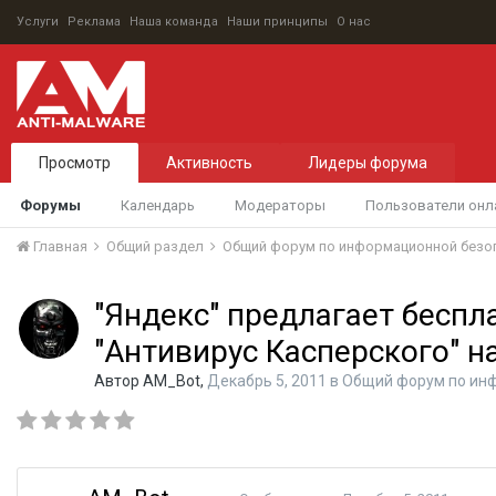
Услуги
Реклама
Наша команда
Наши принципы
О нас
Просмотр
Активность
Лидеры форума
Форумы
Календарь
Модераторы
Пользователи онл
Главная
Общий раздел
Общий форум по информационной безо
"Яндекс" предлагает бесп
"Антивирус Касперского" н
Автор
AM_Bot
,
Декабрь 5, 2011
в
Общий форум по ин