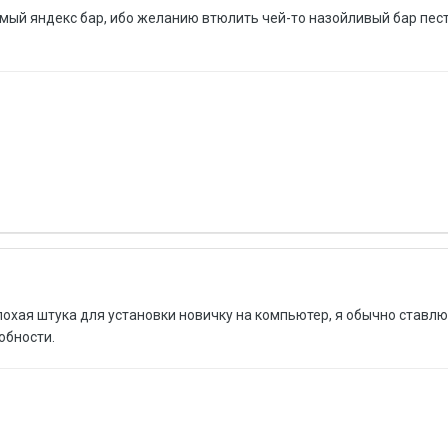
мый яндекс бар, ибо желанию втюлить чей-то назойливый бар пест
елохая штука для установки новичку на компьютер, я обычно ставл
добности.