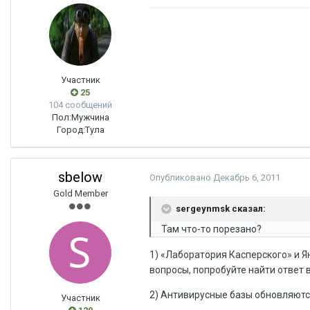
Участник
25
104 сообщений
Пол:
Мужчина
Город:
Тула
sbelow
Опубликовано
Декабрь 6, 2011
Gold Member
sergeynmsk сказал:
Там что-то порезано?
1) «Лаборатория Касперского» и Я
вопросы, попробуйте найти ответ 
2) Антивирусные базы обновляются
Участник