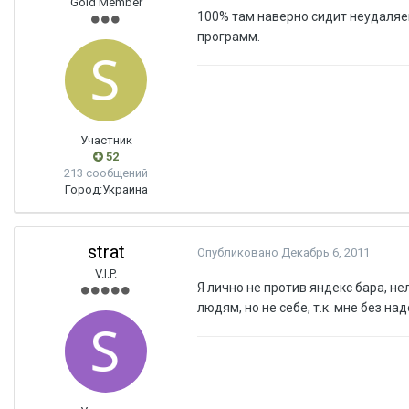
Gold Member
100% там наверно сидит неудаляе
программ.
Участник
52
213 сообщений
Город:
Украина
strat
Опубликовано
Декабрь 6, 2011
V.I.P.
Я лично не против яндекс бара, н
людям, но не себе, т.к. мне без на