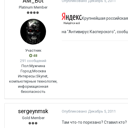
AM_Bot
Опубликовано
Декабрь 5, 2011
Platinum Member
Крупнейшая российская
на "Антивирус Касперского", сооб
Участник
48
291 сообщений
Пол:
Мужчина
Город:
Москва
Интересы:
Skynet,
компьютерные технологии,
информационная
безопасность
sergeynmsk
Опубликовано
Декабрь 5, 2011
Gold Member
Там что-то порезано? Ставил кто?