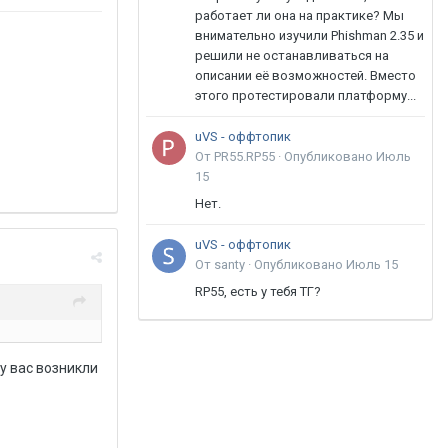
работает ли она на практике? Мы
внимательно изучили Phishman 2.35 и
решили не останавливаться на
описании её возможностей. Вместо
этого протестировали платформу...
uVS - оффтопик
От PR55.RP55 ·
Опубликовано
Июль
15
Нет.
uVS - оффтопик
От santy ·
Опубликовано
Июль 15
RP55, есть у тебя ТГ?
у вас возникли