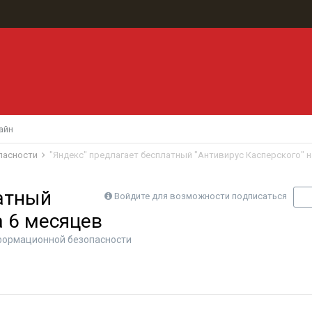
айн
пасности
"Яндекс" предлагает бесплатный "Антивирус Касперского" н
латный
Войдите для возможности подписаться
П
а 6 месяцев
формационной безопасности