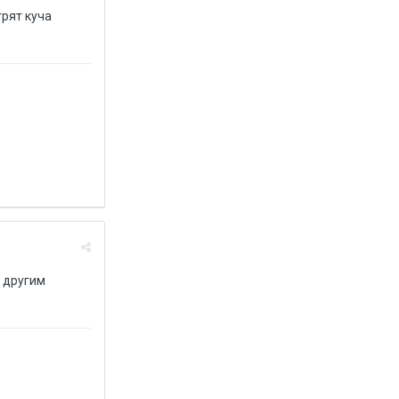
рят куча
ю другим