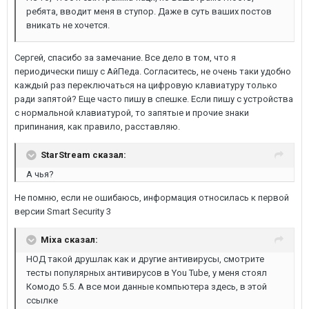
ребята, вводит меня в ступор. Даже в суть ваших постов
вникать не хочется.
Сергей, спасибо за замечание. Все дело в том, что я
периодически пишу с АйПеда. Согласитесь, не очень таки удобно
каждый раз переключаться на цифровую клавиатуру только
ради запятой? Еще часто пишу в спешке. Если пишу с устройства
с нормальной клавиатурой, то запятые и прочие знаки
припинания, как правило, расставляю.
StarStream сказал:
А чья?
Не помню, если не ошибаюсь, информация относилась к первой
версии Smart Security 3
Mixa сказал:
НОД такой друшлак как и другие антивирусы, смотрите
тесты популярных антивирусов в You Tube, у меня стоял
Комодо 5.5. А все мои данные компьютера здесь, в этой
ссылке