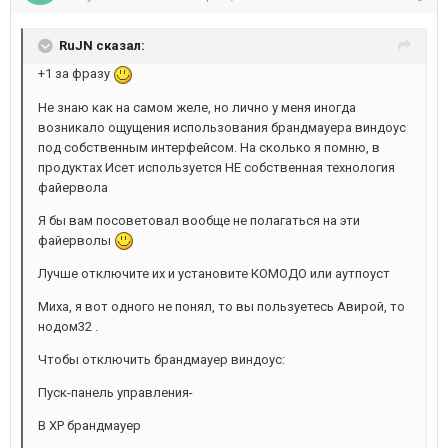
RuJN сказал:
+1 за фразу
Не знаю как на самом желе, но лично у меня иногда
возникало ощущения использования брандмауера виндоус
под собственным интерфейсом. На сколько я помню, в
продуктах Исет используется НЕ собственная технология
файервола
Я бы вам посоветовал вообще не полагаться на эти
файерволы
Лучше отключите их и установите КОМОДО или аутпоуст
Миха, я вот одного не понял, то вы пользуетесь Авирой, то
нодом32 .
Чтобы отключить брандмауер виндоус:
Пуск-панель управления-
В ХР брандмауер