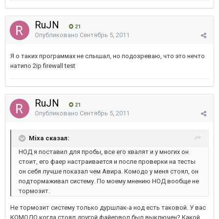
RuJN
21
Опубликовано
Сентябрь 5, 2011
Я о таких программах не слышал, но подозреваю, что это нечто
натипо 2ip firewall test
RuJN
21
Опубликовано
Сентябрь 5, 2011
Mixa сказал:
НОД я поставил для пробы, все его хвалят и у многих он
стоит, его фаер настраивается и после проверки на тесты
он себя лучше показал чем Авира. Комодо у меня стоял, он
подтормаживал систему. По моему мнению НОД вообще не
тормозит.
Не тормозит систему только дуршлак-а нод есть таковой. У вас
КОМОДО когда стоял другой файервол был выключен? Какой