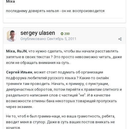
Mixa
последнему доверять нельзя - он не. воспроизводится
sergey ulasen
200
Опубликовано
Сентябрь 5, 2011
Mixa, RuJN
, что нужно сделать, чтобы вы начали расставлять
запятые в своих текстах ? Это просто невозможно читать, даже
если не обращать внимания на суть.
Сергей Ильин
, может стоит подумать об организации
подфорума любителей русского языка ? Какие-то онлайн
тренинги там проводить. Начать, к примеру, с пунктуации,
деепричастных оборотов, потом перейти к правилам слитного и
раздельного написания слов с частицей "не". И в качестве
возможности отмены бана некоторых товарищей пропускать
через экзамен.
Не то, чтоб я был грамма-наци, но ваша грамотность, ребята,
вводит меня в ступор. Даже в суть ваших постов вникать не
хочется.