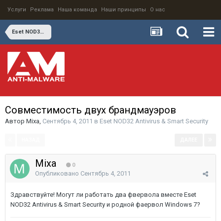
Услуги
Реклама
Наша команда
Наши принципы
О нас
Eset NOD32 Antivirus & Smart Security
Совместимость двух брандмауэров
Автор
Mixa
,
Сентябрь 4, 2011
в
Eset NOD32 Antivirus & Smart Security
НАЗАД
ДАЛЕЕ
Страница 1 из 2
Mixa
0
Опубликовано
Сентябрь 4, 2011
Здравствуйте! Могут ли работать два фвервола вместе Eset
NOD32 Antivirus & Smart Security и родной фаервол Windows 7?