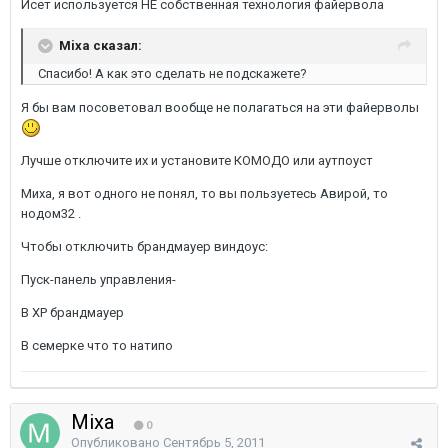
Исет используется НЕ собственная технология файервола
Mixa сказал:
Спасибо! А как это сделать не подскажете?
Я бы вам посоветовал вообще не полагаться на эти файерволы
Лучше отключите их и установите КОМОДО или аутпоуст
Миха, я вот одного не понял, то вы пользуетесь Авирой, то
нодом32 .
Чтобы отключить брандмауер виндоус:
Пуск-панель управления-
В ХР брандмауер
В семерке что то натипо
Mixa
0
Опубликовано
Сентябрь 5, 2011