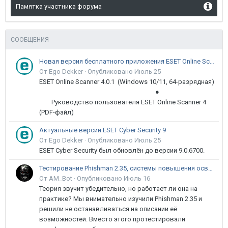
Памятка участника форума
СООБЩЕНИЯ
Новая версия бесплатного приложения ESET Online Scanner доступна пользователям
От Ego Dekker ·
Опубликовано
Июль 25
ESET Online Scanner 4.0.1 (Windows 10/11, 64-разрядная)
●
Руководство пользователя ESET Online Scanner 4
(PDF-файл)
Актуальные версии ESET Cyber Security 9
От Ego Dekker ·
Опубликовано
Июль 25
ESET Cyber Security был обновлён до версии 9.0.6700.
Тестирование Phishman 2.35, системы повышения осведомлённости пользователей в сфере ИБ
От AM_Bot ·
Опубликовано
Июль 16
Теория звучит убедительно, но работает ли она на
практике? Мы внимательно изучили Phishman 2.35 и
решили не останавливаться на описании её
возможностей. Вместо этого протестировали