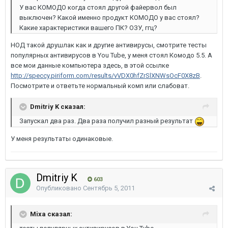
У вас КОМОДО когда стоял другой файервол был
выключен? Какой именно продукт КОМОДО у вас стоял?
Какие характеристики вашего ПК? ОЗУ, ггц?
НОД такой друшлак как и другие антивирусы, смотрите тесты
популярных антивирусов в You Tube, у меня стоял Комодо 5.5. А
все мои данные компьютера здесь, в этой ссылке
http://speccy.piriform.com/results/vVDX0hfZrSlXNWsOcF0X8zB
.
Посмотрите и ответьте нормальный комп или слабоват.
Dmitriy K сказал:
Запускал два раз. Два раза получил разный результат
У меня результаты одинаковые.
Dmitriy K
603
Опубликовано
Сентябрь 5, 2011
Mixa сказал: