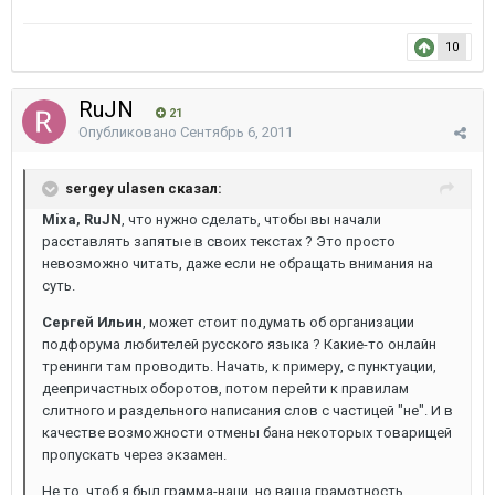
10
RuJN
21
Опубликовано
Сентябрь 6, 2011
sergey ulasen сказал:
Mixa, RuJN
, что нужно сделать, чтобы вы начали
расставлять запятые в своих текстах ? Это просто
невозможно читать, даже если не обращать внимания на
суть.
Сергей Ильин
, может стоит подумать об организации
подфорума любителей русского языка ? Какие-то онлайн
тренинги там проводить. Начать, к примеру, с пунктуации,
деепричастных оборотов, потом перейти к правилам
слитного и раздельного написания слов с частицей "не". И в
качестве возможности отмены бана некоторых товарищей
пропускать через экзамен.
Не то, чтоб я был грамма-наци, но ваша грамотность,