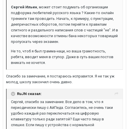
Сергей Ильин
, может стоит подумать об организации
подфорума любителей русского языка ? Какие-то онлайн
тренинги там проводить. Начать, к примеру, с пунктуации,
деепричастных оборотов, потом перейти к правилам
слитного и раздельного написания слов с частицей "не". И в
качестве возможности отмены бана некоторых товарищей
пропускать через экзамен.
Не то, чтоб я был грамма-наци, но ваша грамотность,
ребята, вводит меня в ступор. Даже в суть ваших постов
вникать не хочется.
Спасибо за замечание, я постараюсь исправится. Я не так уж
молод, школу закончил очень давно.
RuJN сказал:
Сергей, спасибо за замечание. Все дело в том, что я
периодически пишу с АйПеда. Согласитесь, не очень таки
удобно каждый раз переключаться на цифровую
клавиатуру только ради запятой? Еще часто пишу в
спешке. Если пишу с устройства с нормальной