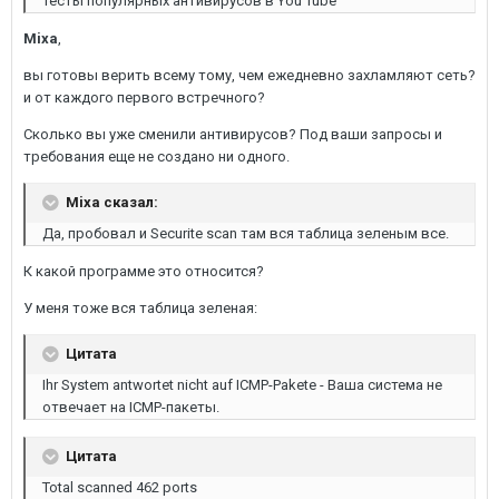
тесты популярных антивирусов в You Tube
Mixa
,
вы готовы верить всему тому, чем ежедневно захламляют сеть?
и от каждого первого встречного?
Сколько вы уже сменили антивирусов? Под ваши запросы и
требования еще не создано ни одного.
Mixa сказал:
Да, пробовал и Securite scan там вся таблица зеленым все.
К какой программе это относится?
У меня тоже вся таблица зеленая:
Цитата
Ihr System antwortet nicht auf ICMP-Pakete - Ваша система не
отвечает на ICMP-пакеты.
Цитата
Total scanned 462 ports