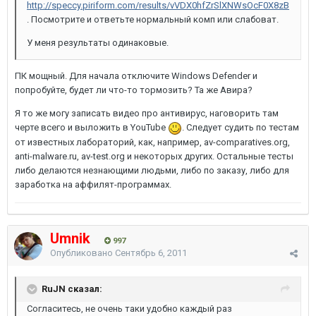
http://speccy.piriform.com/results/vVDX0hfZrSlXNWsOcF0X8zB
. Посмотрите и ответьте нормальный комп или слабоват.
У меня результаты одинаковые.
ПК мощный. Для начала отключите Windows Defender и
попробуйте, будет ли что-то тормозить? Та же Авира?
Я то же могу записать видео про антивирус, наговорить там
черте всего и выложить в YouTube
. Следует судить по тестам
от известных лабораторий, как, например, av-comparatives.org,
anti-malware.ru, av-test.org и некоторых других. Остальные тесты
либо делаются незнающими людьми, либо по заказу, либо для
заработка на аффилят-программах.
Umnik
997
Опубликовано
Сентябрь 6, 2011
RuJN сказал:
Согласитесь, не очень таки удобно каждый раз