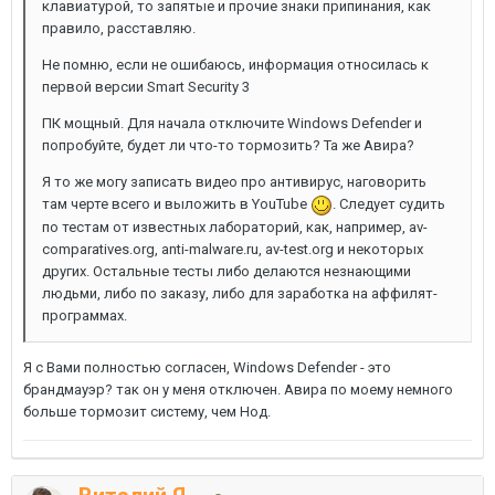
клавиатурой, то запятые и прочие знаки припинания, как
правило, расставляю.
Не помню, если не ошибаюсь, информация относилась к
первой версии Smart Security 3
ПК мощный. Для начала отключите Windows Defender и
попробуйте, будет ли что-то тормозить? Та же Авира?
Я то же могу записать видео про антивирус, наговорить
там черте всего и выложить в YouTube
. Следует судить
по тестам от известных лабораторий, как, например, av-
comparatives.org, anti-malware.ru, av-test.org и некоторых
других. Остальные тесты либо делаются незнающими
людьми, либо по заказу, либо для заработка на аффилят-
программах.
Я с Вами полностью согласен, Windows Defender - это
брандмауэр? так он у меня отключен. Авира по моему немного
больше тормозит систему, чем Нод.