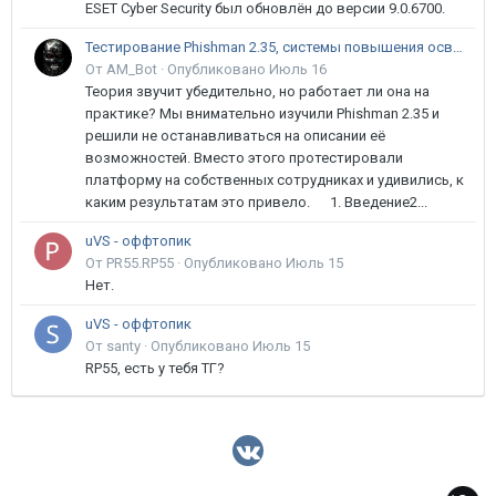
ESET Cyber Security был обновлён до версии 9.0.6700.
Тестирование Phishman 2.35, системы повышения осведомлённости пользователей в сфере ИБ
От AM_Bot ·
Опубликовано
Июль 16
Теория звучит убедительно, но работает ли она на
практике? Мы внимательно изучили Phishman 2.35 и
решили не останавливаться на описании её
возможностей. Вместо этого протестировали
платформу на собственных сотрудниках и удивились, к
каким результатам это привело. 1. Введение2...
uVS - оффтопик
От PR55.RP55 ·
Опубликовано
Июль 15
Нет.
uVS - оффтопик
От santy ·
Опубликовано
Июль 15
RP55, есть у тебя ТГ?