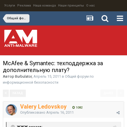
Услуги
Реклама
Наша команда
Наши принципы
О нас
Общий форум по информационной безопасности
McAfee & Symantec: техподдержка за
дополнительную плату?
Автор
Burbulator
,
Апрель 15, 2011
в
Общий форум по
информационной безопасности
НАЗАД
ДАЛЕЕ
Страница 2 из 2
Valery Ledovskoy
1082
Опубликовано
Апрель 16, 2011
ЖЖЖ сказал: