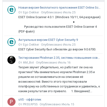
Новая версия бесплатного приложения ESET Online Scanner доступна пользователям
От Ego Dekker ·
Опубликовано
Июль 25
ESET Online Scanner 4.0.1 (Windows 10/11, 64-разрядная)
●
Руководство пользователя ESET Online Scanner 4
(PDF-файл)
Актуальные версии ESET Cyber Security 9
От Ego Dekker ·
Опубликовано
Июль 25
ESET Cyber Security был обновлён до версии 9.0.6700.
Тестирование Phishman 2.35, системы повышения осведомлённости пользователей в сфере ИБ
От AM_Bot ·
Опубликовано
Июль 16
Теория звучит убедительно, но работает ли она на
практике? Мы внимательно изучили Phishman 2.35 и
решили не останавливаться на описании её
возможностей. Вместо этого протестировали
платформу на собственных сотрудниках и удивились, к
каким результатам это привело. 1. Введение2...
uVS - оффтопик
От PR55.RP55 ·
Опубликовано
Июль 15