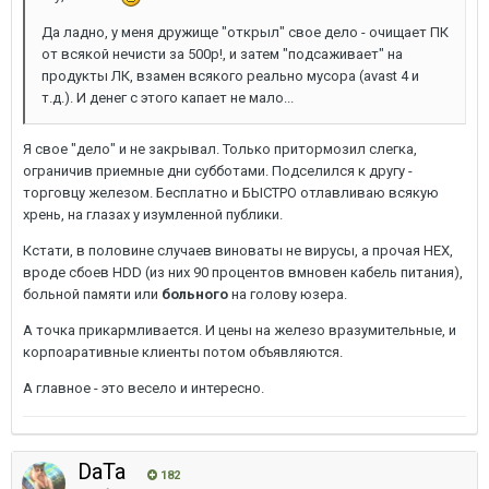
Да ладно, у меня дружище "открыл" свое дело - очищает ПК
от всякой нечисти за 500р!, и затем "подсаживает" на
продукты ЛК, взамен всякого реально мусора (avast 4 и
т.д.). И денег с этого капает не мало...
Я свое "дело" и не закрывал. Только притормозил слегка,
ограничив приемные дни субботами. Подселился к другу -
торговцу железом. Бесплатно и БЫСТРО отлавливаю всякую
хрень, на глазах у изумленной публики.
Кстати, в половине случаев виноваты не вирусы, а прочая НЕХ,
вроде сбоев HDD (из них 90 процентов вмновен кабель питания),
больной памяти или
больного
на голову юзера.
А точка прикармливается. И цены на железо вразумительные, и
корпоаративные клиенты потом объявляются.
А главное - это весело и интересно.
DaTa
182