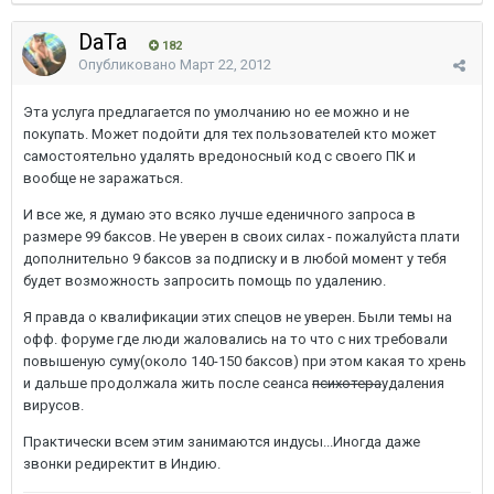
DaTa
182
Опубликовано
Март 22, 2012
Эта услуга предлагается по умолчанию но ее можно и не
покупать. Может подойти для тех пользователей кто может
самостоятельно удалять вредоносный код с своего ПК и
вообще не заражаться.
И все же, я думаю это всяко лучше еденичного запроса в
размере 99 баксов. Не уверен в своих силах - пожалуйста плати
дополнительно 9 баксов за подписку и в любой момент у тебя
будет возможность запросить помощь по удалению.
Я правда о квалификации этих спецов не уверен. Были темы на
офф. форуме где люди жаловались на то что с них требовали
повышеную суму(около 140-150 баксов) при этом какая то хрень
и дальше продолжала жить после сеанса
психотера
удаления
вирусов.
Практически всем этим занимаются индусы...Иногда даже
звонки редиректит в Индию.