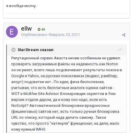
я вообще молчу.
ellw
40
Опубликовано
Февраль 25, 2011
StarStream сказал:
Репутационный сервис Аваста ничем особенным не удивил:
проверять загружаемые файлы на надежность как Norton
он не умеет, всего лишь подсвечивает результаты поиска в
Google и Yahoo, на русских поисковиках (яндекс, рамблер,
апорт) подсветки нет...По идее, фича бесполезная,
учитывая, что есть бесплатные аналоги оценки сайтов -
WOT и McAfee Site Advisor. Блокировщик скриптов в free-
версии отдали даром, да и кому оно надо, если есть
NoScript? Автоматической блокировки вредоносных
(фишинговых) сайтов нет, есть только ручная блокировка
URL по списку, который нада делать самому...Такое
чувство, что просто "натянули" функционал, на деле, мало
кому нужный IMHO.