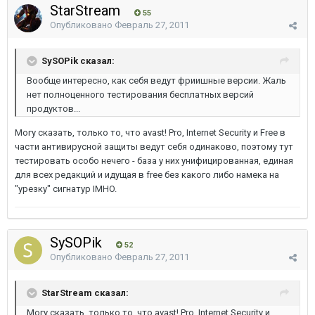
StarStream
55
Опубликовано
Февраль 27, 2011
SySOPik сказал:
Вообще интересно, как себя ведут фриишные версии. Жаль
нет полноценного тестирования бесплатных версий
продуктов...
Могу сказать, только то, что avast! Pro, Internet Security и Free в
части антивирусной защиты ведут себя одинаково, поэтому тут
тестировать особо нечего - база у них унифицированная, единая
для всех редакций и идущая в free без какого либо намека на
"урезку" сигнатур IMHO.
SySOPik
52
Опубликовано
Февраль 27, 2011
StarStream сказал:
Могу сказать, только то, что avast! Pro, Internet Security и