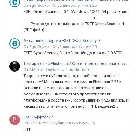
От Ego Dekker ·
Опубликовано
Июль 25
ESET Online Scanner 4.0.1 (Windows 10/11, 64-разрядная)
●
Руководство пользователя ESET Online Scanner 4
(PDF-файл)
Актуальные версии ESET Cyber Security 9
От Ego Dekker ·
Опубликовано
Июль 25
ESET Cyber Security был обновлён до версии 9.0.6700.
Тестирование Phishman 2.35, системы повышения осведомлённости пользователей в сфере ИБ
От AM_Bot ·
Опубликовано
Июль 16
Теория звучит убедительно, но работает ли она на
практике? Мы внимательно изучили Phishman 2.35 и
решили не останавливаться на описании её
возможностей. Вместо этого протестировали
платформу на собственных сотрудниках и удивились, к
каким результатам это привело. 1. Введение2...
uVS - оффтопик
От PR55.RP55 ·
Опубликовано
Июль 15
Нет.