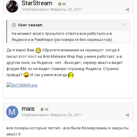
StarStream
55
Опубликовано
Февраль 25, 2011
User сказал:
На момент моего прошлого ответа все работало и в
Яндексе и в Рамблере (уж поверьте без скриншотов).
Да я верю Вам
Обратите внимание на скриншот: когда я
писал этот пост на Anti-Malware Wep Rep у меня работает, а в
другом окне, на Яндексе - нет...Выходит, сервер аваста видит
форум AM, но не видит главную страницу Яндекса. Странно
правда?
И так у меня всегда
mais
10
Опубликовано
Февраль 26, 2011
все локеры которые тестил - все были блокированы и закрыты
аваст 6