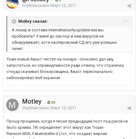
5
Опубликовано
Март 13, 2011
Motley сказал:
А локер в составе internetsecurity.updater.exe вы
пробовали? У меня до сих пор в нем вирусов не
обнаруживает, хотя касперовский СД его уже успешно
лечит.
Тоже новый Аваст тестил на локере - спокойно дал ему
запуститься, но справедливости ради отмечу, что страничку
откуда скачивал блокировщика, Аваст первоначально
заблокировал вэб-экраном.
Motley
30
Опубликовано
Март 13, 2011
Прошу прощения, когда я писал предыдущий пост под рукой не
было архива. ЛК определяет этот вирус как Trojan-
Ransom.MSIL.Fakeinstaller.d (тот, что создаёт версии