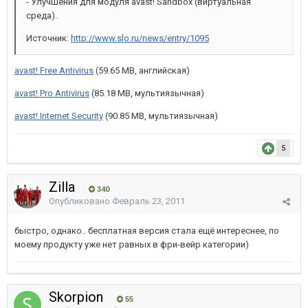
- Улучшения для модуля avast! Sandbox (виртуальная
среда).
Источник:
http://www.slo.ru/news/entry/1095
avast! Free Antivirus
(59.65 MB, английская)
avast! Pro Antivirus
(85.18 MB, мультиязычная)
avast! Internet Security
(90.85 MB, мультиязычная)
5
Zilla
340
Опубликовано
Февраль 23, 2011
быстро, однако.. бесплатная версия стала ещё интереснее, по
моему продукту уже нет равных в фри-вейр категории)
Skorpion
55