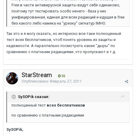
Free в части антивирусной защиты ведут себя одинаково,
поэтому тут тестировать особо нечего - база у них
унифицированная, единая для всех редакций и идущая в free
без какого либо намека на "урезку" сигнатур IMHO.
Так это и я могу сказать, но интересно все-таки полноценный
тест всех бесплатников, чтоб понять уровень их защиты и
надежности. А параллельно посмотреть какие "дыры" по
сравнению с платными редакциями ,что пропускают и т.д.
StarStream
55
Опубликовано
Февраль 27, 2011
SySOPik сказал:
полноценный тест
всех бесплатников
по сравнению с платными редакциями
SySOPik,