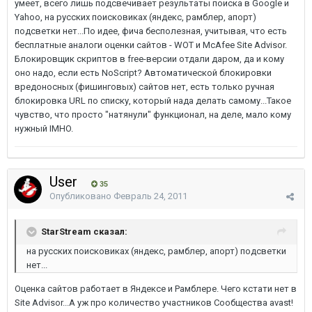
умеет, всего лишь подсвечивает результаты поиска в Google и
Yahoo, на русских поисковиках (яндекс, рамблер, апорт)
подсветки нет...По идее, фича бесполезная, учитывая, что есть
бесплатные аналоги оценки сайтов - WOT и McAfee Site Advisor.
Блокировщик скриптов в free-версии отдали даром, да и кому
оно надо, если есть NoScript? Автоматической блокировки
вредоносных (фишинговых) сайтов нет, есть только ручная
блокировка URL по списку, который нада делать самому...Такое
чувство, что просто "натянули" функционал, на деле, мало кому
нужный IMHO.
User
35
Опубликовано
Февраль 24, 2011
StarStream сказал:
на русских поисковиках (яндекс, рамблер, апорт) подсветки
нет...
Оценка сайтов работает в Яндексе и Рамблере. Чего кстати нет в
Site Advisor...А уж про количество участников Сообщества avast!