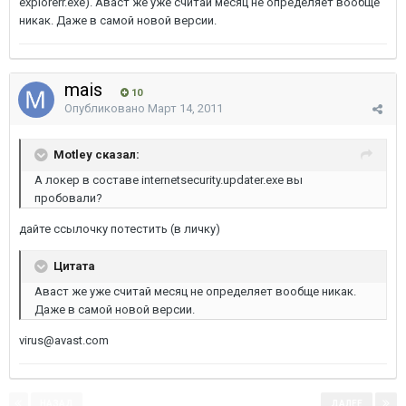
explorerr.exe). Аваст же уже считай месяц не определяет вообще
никак. Даже в самой новой версии.
mais
10
Опубликовано
Март 14, 2011
Motley сказал:
А локер в составе internetsecurity.updater.exe вы
пробовали?
дайте ссылочку потестить (в личку)
Цитата
Аваст же уже считай месяц не определяет вообще никак.
Даже в самой новой версии.
virus@avast.com
НАЗАД
ДАЛЕЕ
Страница 1 из 3