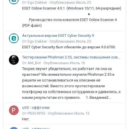
От Ego Dekker ·
Опубликовано
Июль 25
ESET Online Scanner 4.0.1 (Windows 10/11, 64-разрядная)
●
Руководство пользователя ESET Online Scanner 4
(PDF-файл)
Актуальные версии ESET Cyber Security 9
От Ego Dekker ·
Опубликовано
Июль 25
ESET Cyber Security был обновлён до версии 9.0.6700.
Тестирование Phishman 2.35, системы повышения осведомлённости пользователей в сфере ИБ
От AM_Bot ·
Опубликовано
Июль 16
Теория звучит убедительно, но работает ли она на
практике? Мы внимательно изучили Phishman 2.35 и
решили не останавливаться на описании её
возможностей. Вместо этого протестировали
платформу на собственных сотрудниках и удивились, к
каким результатам это привело. 1. Введение2...
uVS - оффтопик
От PR55.RP55 ·
Опубликовано
Июль 15
Нет.