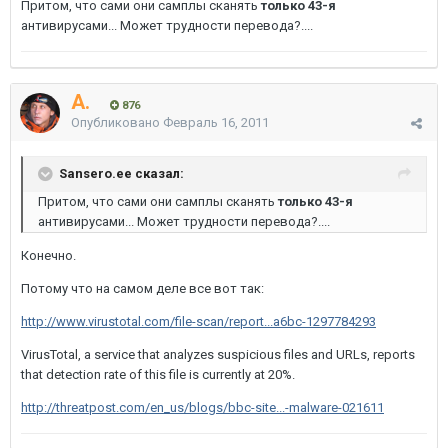
Притом, что сами они самплы сканять
только 43-я
антивирусами... Может трудности перевода?....
A.
876
Опубликовано
Февраль 16, 2011
Sansero.ee сказал:
Притом, что сами они самплы сканять
только 43-я
антивирусами... Может трудности перевода?....
Конечно.
Потому что на самом деле все вот так:
http://www.virustotal.com/file-scan/report...a6bc-1297784293
VirusTotal, a service that analyzes suspicious files and URLs, reports
that detection rate of this file is currently at 20%.
http://threatpost.com/en_us/blogs/bbc-site...-malware-021611