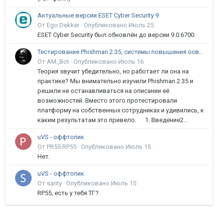
Актуальные версии ESET Cyber Security 9
От Ego Dekker ·
Опубликовано
Июль 25
ESET Cyber Security был обновлён до версии 9.0.6700.
Тестирование Phishman 2.35, системы повышения осведомлённости пользователей в сфере ИБ
От AM_Bot ·
Опубликовано
Июль 16
Теория звучит убедительно, но работает ли она на
практике? Мы внимательно изучили Phishman 2.35 и
решили не останавливаться на описании её
возможностей. Вместо этого протестировали
платформу на собственных сотрудниках и удивились, к
каким результатам это привело. 1. Введение2...
uVS - оффтопик
От PR55.RP55 ·
Опубликовано
Июль 15
Нет.
uVS - оффтопик
От santy ·
Опубликовано
Июль 15
RP55, есть у тебя ТГ?