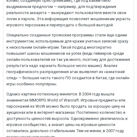
копию, созданную преступниками), где под каким-либо
выдуманным предлогом — например, для подтверждения
реальности аккаунта — вынуждают пользователя ввести свои
логин и пароль. Эта информация позволяет мошенникам украсть
игрового персонажа и перепродать с большой выгодой.
Специально созданные троянские программы стали еще одним
инструментом, используемым для кражи учетных записей сразу
к нескольким онлайн-играм. Такой подход многократно
повышает шансы мошенников на успех (ведь геймеров среди
онлайн-пользователей не так уж много, поэтому для достижения
результата надо заразить большое число машин). Анализ
географического распределения атак выявляет их «азиатский
след» — большая часть такого ПО создается в Китае, где онлайн-
игры особенно популярны.
Однако картина потихоньку меняется. В 2004 году вышла
знаменитая MMORPG World of Warcraft. Игровые предметы или
персонажей из WoW можно было продать за хорошую цену на
аукционах или в интернет-магазинах. Постепенно количество и
доступность ценностей выросла. Одновременно увеличилось и
игровое сообщество, а значит цены на игровые ценности
оставались довольно стабильными. Тем не менее, в 2007 году
рынок начал насыщаться.