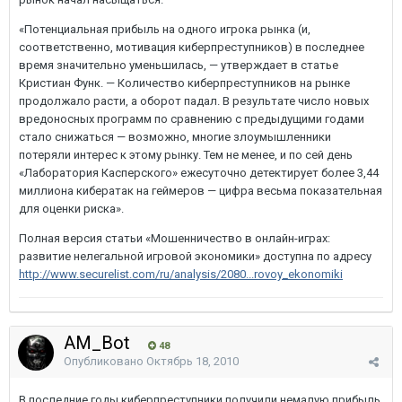
«Потенциальная прибыль на одного игрока рынка (и,
соответственно, мотивация киберпреступников) в последнее
время значительно уменьшилась, — утверждает в статье
Кристиан Функ. — Количество киберпреступников на рынке
продолжало расти, а оборот падал. В результате число новых
вредоносных программ по сравнению с предыдущими годами
стало снижаться — возможно, многие злоумышленники
потеряли интерес к этому рынку. Тем не менее, и по сей день
«Лаборатория Касперского» ежесуточно детектирует более 3,44
миллиона кибератак на геймеров — цифра весьма показательная
для оценки риска».
Полная версия статьи «Мошенничество в онлайн-играх:
развитие нелегальной игровой экономики» доступна по адресу
http://www.securelist.com/ru/analysis/2080...rovoy_ekonomiki
AM_Bot
48
Опубликовано
Октябрь 18, 2010
В последние годы киберпреступники получили немалую прибыль