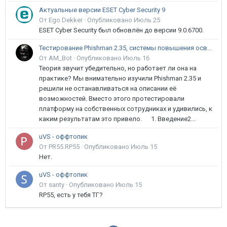
Актуальные версии ESET Cyber Security 9
От Ego Dekker ·
Опубликовано
Июль 25
ESET Cyber Security был обновлён до версии 9.0.6700.
Тестирование Phishman 2.35, системы повышения осведомлённости пользователей в сфере ИБ
От AM_Bot ·
Опубликовано
Июль 16
Теория звучит убедительно, но работает ли она на
практике? Мы внимательно изучили Phishman 2.35 и
решили не останавливаться на описании её
возможностей. Вместо этого протестировали
платформу на собственных сотрудниках и удивились, к
каким результатам это привело. 1. Введение2...
uVS - оффтопик
От PR55.RP55 ·
Опубликовано
Июль 15
Нет.
uVS - оффтопик
От santy ·
Опубликовано
Июль 15
RP55, есть у тебя ТГ?