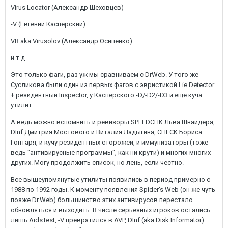
Virus Locator (Александр Шеховцев)
-V (Евгений Касперский)
VR aka Virusolov (Александр Осипенко)
и т.д.
Это только фаги, раз уж мы сравниваем с DrWeb. У того же
Сусликова были один из первых фагов с эвристикой Lie Detector
+ резидентный Inspector, у Касперского -D/-D2/-D3 и еще куча
утилит.
А ведь можно вспомнить и ревизоры SPEEDCHK Льва Шнайдера,
DInf Дмитрия Мостового и Виталия Ладыгина, CHECK Бориса
Гонтаря, и кучу резидентных сторожей, и иммунизаторы (тоже
ведь "антивирусные программы", как ни крути) и многих-многих
других. Могу продолжить список, но лень, если честно.
Все вышеупомянутые утилиты появились в период примерно с
1988 по 1992 годы. К моменту появления Spider's Web (он же чуть
позже Dr.Web) большинство этих антивирусов перестало
обновляться и выходить. В числе серьезных игроков остались
лишь AidsTest, -V превратился в AVP, DInf (aka Disk Informator)