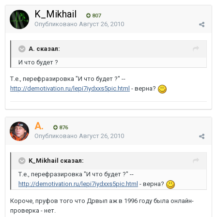
K_Mikhail
807
Опубликовано
Август 26, 2010
A. сказал:
И что будет ?
Т.е., перефразировка "И что будет ?" --
http://demotivation.ru/lepi7iydxxs5pic.html
- верна?
A.
876
Опубликовано
Август 26, 2010
K_Mikhail сказал:
Т.е., перефразировка "И что будет ?" --
http://demotivation.ru/lepi7iydxxs5pic.html
- верна?
Короче, пруфов того что Дрвып аж в 1996 году была онлайн-
проверка - нет.