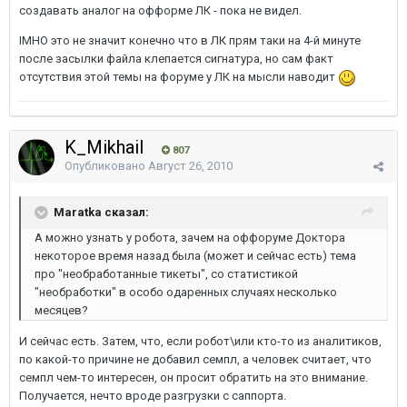
создавать аналог на офформе ЛК - пока не видел.
IMHO это не значит конечно что в ЛК прям таки на 4-й минуте
после засылки файла клепается сигнатура, но сам факт
отсутствия этой темы на форуме у ЛК на мысли наводит
K_Mikhail
807
Опубликовано
Август 26, 2010
Maratka сказал:
А можно узнать у робота, зачем на оффоруме Доктора
некоторое время назад была (может и сейчас есть) тема
про "необработанные тикеты", со статистикой
"необработки" в особо одаренных случаях несколько
месяцев?
И сейчас есть. Затем, что, если робот\или кто-то из аналитиков,
по какой-то причине не добавил семпл, а человек считает, что
семпл чем-то интересен, он просит обратить на это внимание.
Получается, нечто вроде разгрузки с саппорта.