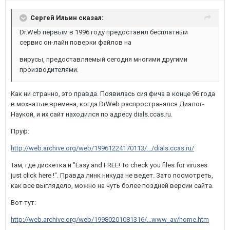
Сергей Ильин сказал:
Dr.Web первым в 1996 году предоставил бесплатный
сервис он-лайн поверки файлов на
вирусы, предоставляемый сегодня многими другими
производителями.
Как ни странно, это правда. Появилась сия фича в конце 96 года
в мохнатые времена, когда DrWeb распространялся Диалог-
Наукой, и их сайт находился по адресу dials.ccas.ru.
Пруф:
http://web.archive.org/web/19961224170113/.../dials.ccas.ru/
Там, где дискетка и "Easy and FREE! To check you files for viruses
just click here !". Правда линк никуда не ведет. Зато посмотреть,
как все выглядело, можно на чуть более поздней версии сайта.
Вот тут:
http://web.archive.org/web/19980201081316/...www_av/home.htm