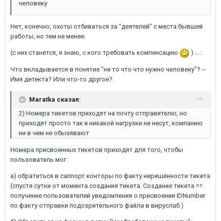
человеку
Нет, конечно, охоты отбиваться за "деятелей" с места бывшей
работы, но тем не менее
(с них станется, я знаю, с кого требовать компенсацию
) ... :
Что вкладывается в понятие "не то что что нужно человеку"? --
Имя детекта? Или что-то другое?
Maratka сказал:
2) Номера тикетов приходят на почту отправителю, но
приходят просто так и никакой нагрузки не несут, компанию
ни в чем не обызявают
Номера присвоенных тикетов приходят для того, чтобы
пользователь мог:
а) обратиться в саппорт конторы по факту нерешённости тикета
(спустя сутки от момента создания тикета. Создание тикета ==
получение пользователей уведомления о присвоении IDNumber
по факту отправки подозрительного файла в вируслаб.)