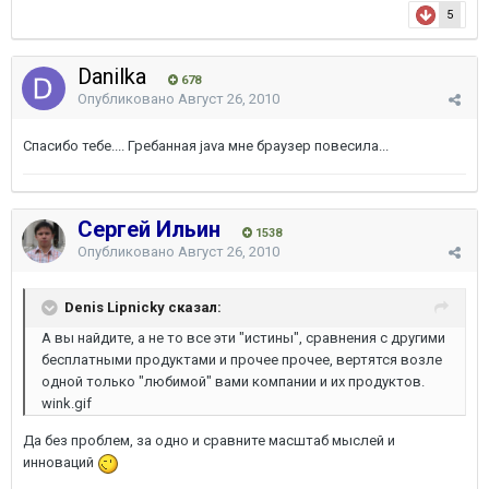
5
Danilka
678
Опубликовано
Август 26, 2010
Спасибо тебе.... Гребанная java мне браузер повесила...
Сергей Ильин
1538
Опубликовано
Август 26, 2010
Denis Lipnicky сказал:
А вы найдите, а не то все эти "истины", сравнения с другими
бесплатными продуктами и прочее прочее, вертятся возле
одной только "любимой" вами компании и их продуктов.
wink.gif
Да без проблем, за одно и сравните масштаб мыслей и
инноваций