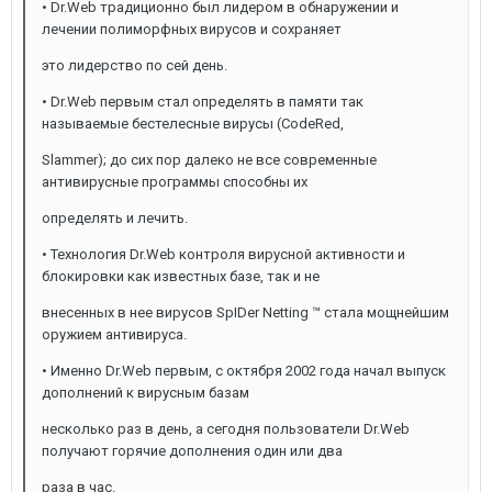
• Dr.Web традиционно был лидером в обнаружении и
лечении полиморфных вирусов и сохраняет
это лидерство по сей день.
• Dr.Web первым стал определять в памяти так
называемые бестелесные вирусы (CodeRed,
Slammer); до сих пор далеко не все современные
антивирусные программы способны их
определять и лечить.
• Технология Dr.Web контроля вирусной активности и
блокировки как известных базе, так и не
внесенных в нее вирусов SpIDer Netting ™ стала мощнейшим
оружием антивируса.
• Именно Dr.Web первым, с октября 2002 года начал выпуск
дополнений к вирусным базам
несколько раз в день, а сегодня пользователи Dr.Web
получают горячие дополнения один или два
раза в час.