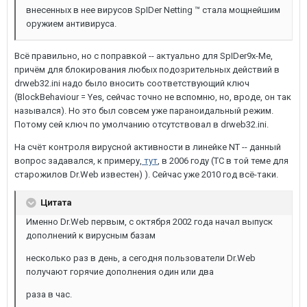
внесенных в нее вирусов SpIDer Netting ™ стала мощнейшим
оружием антивируса.
Всё правильно, но с поправкой -- актуально для SpIDer9x-Me,
причём для блокирования любых подозрительных действий в
drweb32.ini надо было вносить соответствующий ключ
(BlockBehaviour = Yes, сейчас точно не вспомню, но, вроде, он так
назывался). Но это был совсем уже параноидальный режим.
Потому сей ключ по умолчанию отсутствовал в drweb32.ini.
На счёт контроля вирусной активности в линейке NT -- данный
вопрос задавался, к примеру,
тут
, в 2006 году (ТС в той теме для
старожилов Dr.Web известен) ). Сейчас уже 2010 год всё-таки.
Цитата
Именно Dr.Web первым, с октября 2002 года начал выпуск
дополнений к вирусным базам
несколько раз в день, а сегодня пользователи Dr.Web
получают горячие дополнения один или два
раза в час.