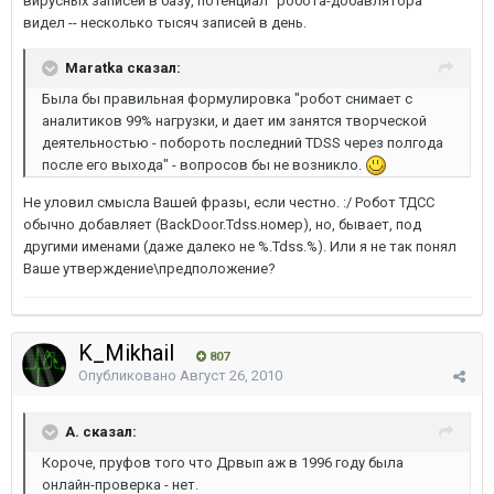
вирусных записей в базу, потенциал "робота-добавлятора"
видел -- несколько тысяч записей в день.
Maratka сказал:
Была бы правильная формулировка "робот снимает с
аналитиков 99% нагрузки, и дает им занятся творческой
деятельностью - побороть последний TDSS через полгода
после его выхода" - вопросов бы не возникло.
Не уловил смысла Вашей фразы, если честно. :/ Робот ТДСС
обычно добавляет (BackDoor.Tdss.номер), но, бывает, под
другими именами (даже далеко не %.Tdss.%). Или я не так понял
Ваше утверждение\предположение?
K_Mikhail
807
Опубликовано
Август 26, 2010
A. сказал:
Короче, пруфов того что Дрвып аж в 1996 году была
онлайн-проверка - нет.