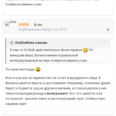
появился именно у них.
sww
486
Опубликовано
Август 26, 2010
DiabloNova сказал:
В чем то Dr.Web действительно были первые
По
меньшей мере, более и менее нормальный
интегрированный антирк появился именно у них.
Ух какие молодцы
Вся эта возня за первенство не стоит и выеденного яйца. В
бизнесе ценятся факты и достижения. Например, компания дрвеп
берет и подает в суд на другие компании, которые украли у них
технологии/идеи/рынду и
выигрывает
. Вот это ценится, все
остальное - унылое говно и пустопорожний треп. Собака лает,
караван идет.