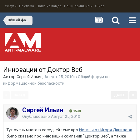
Услуги
Реклама
Наша команда
Наши принципы
О нас
Общий форум по информационной безопасности
Инновации от Доктор Веб
Автор
Сергей Ильин
,
Август 25, 2010
в
Общий форум по
информационной безопасности
НАЗАД
ДАЛЕЕ
Страница 1 из 2
Сергей Ильин
1538
Опубликовано
Август 25, 2010
Тут очень много в соседней теме про
Истины от Игоря Данилова
было сказано про инновации компании "Доктор Веб", а также