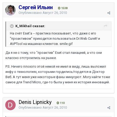
Сергей Ильин
1538
Опубликовано
Август 26, 2010
K_Mikhail сказал:
На счёт Eset'а -- практика показывает, что даже с его
"проактивом" приходится пользоваться Dr.Web CureIt! и
AVPTool на машинах клиентов. smile.gif
Да я не с тому, что "проактив" Eset стал панацеей, а что они
классно отстроились на рынке.
P.S. Ничего плохого этой немой не имел в виду, лишь выложил
инфу о технологиях, которыми гордились/гордятся в Доктор
Веб. А тут меня уже некоторые фаны минусуют. Могу найти тоже
самое для Trend Micro, где-то была у меня их история инноваций.
Denis Lipnicky
110
Опубликовано
Август 26, 2010