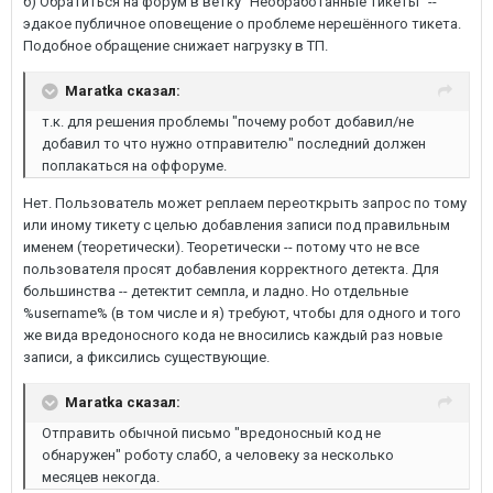
б) Обратиться на форум в ветку "Необработанные тикеты" --
эдакое публичное оповещение о проблеме нерешённого тикета.
Подобное обращение снижает нагрузку в ТП.
Maratka сказал:
т.к. для решения проблемы "почему робот добавил/не
добавил то что нужно отправителю" последний должен
поплакаться на оффоруме.
Нет. Пользователь может реплаем переоткрыть запрос по тому
или иному тикету с целью добавления записи под правильным
именем (теоретически). Теоретически -- потому что не все
пользователя просят добавления корректного детекта. Для
большинства -- детектит семпла, и ладно. Но отдельные
%username% (в том числе и я) требуют, чтобы для одного и того
же вида вредоносного кода не вносились каждый раз новые
записи, а фиксились существующие.
Maratka сказал:
Отправить обычной письмо "вредоносный код не
обнаружен" роботу слабО, а человеку за несколько
месяцев некогда.