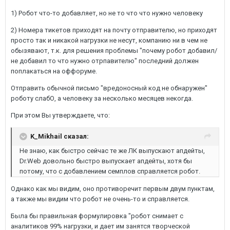
1) Робот что-то добавляет, но не то что что нужно человеку
2) Номера тикетов приходят на почту отправителю, но приходят
просто так и никакой нагрузки не несут, компанию ни в чем не
обызявают, т.к. для решения проблемы "почему робот добавил/
не добавил то что нужно отрпавителю" последний должен
поплакаться на оффоруме.
Отправить обычной письмо "вредоносный код не обнаружен"
роботу слабО, а человеку за несколько месяцев некогда.
При этом Вы утверждаете, что:
K_Mikhail сказал:
Не знаю, как быстро сейчас те же ЛК выпускают апдейты,
Dr.Web довольно быстро выпускает апдейты, хотя бы
потому, что с добавлением семплов справляется робот.
Однако как мы видим, оно противоречит первым двум пунктам,
а также мы видим что робот не очень-то и справляется.
Была бы правильная формулировка "робот снимает с
аналитиков 99% нагрузки, и дает им занятся творческой