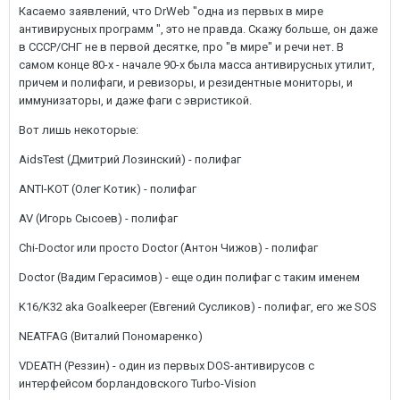
Касаемо заявлений, что DrWeb "одна из первых в мире
антивирусных программ ", это не правда. Скажу больше, он даже
в СССР/СНГ не в первой десятке, про "в мире" и речи нет. В
самом конце 80-х - начале 90-х была масса антивирусных утилит,
причем и полифаги, и ревизоры, и резидентные мониторы, и
иммунизаторы, и даже фаги с эвристикой.
Вот лишь некоторые:
AidsTest (Дмитрий Лозинский) - полифаг
ANTI-KOT (Олег Котик) - полифаг
AV (Игорь Сысоев) - полифаг
Chi-Doctor или просто Doctor (Антон Чижов) - полифаг
Doctor (Вадим Герасимов) - еще один полифаг с таким именем
K16/K32 aka Goalkeeper (Евгений Сусликов) - полифаг, его же SOS
NEATFAG (Виталий Пономаренко)
VDEATH (Реззин) - один из первых DOS-антивирусов с
интерфейсом борландовского Turbo-Vision