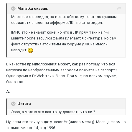
Maratka сказал:
Много чего повидал, но вот чтобы кому-то стало нужным
создавать аналог на офформе ЛК - пока не видел.
IMHO это не значит конечно что в ЛК прям таки на 4-й
минуте после засылки файла клепается сигнатура, но сам
факт отсутствия этой темы на форуме у ЛК на мысли
наводит
В качестве предположения: может, как раз потому, что вся
нагрузка по необработанным запросам ложится на саппорт?
Одно время в Dr.Web так и было. При мне, во всяком случае,
было так.
A.
Цитата
Ээээ, а можно это как-то ну доказать что ли ?
Ну, если кто точную дату назовёт (число-месяц). Месяц не помню
только: число: 14, год 1996.