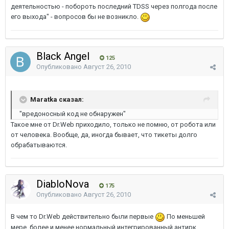
деятельностью - побороть последний TDSS через полгода после
его выхода" - вопросов бы не возникло.
Black Angel
125
Опубликовано
Август 26, 2010
Maratka сказал:
"вредоносный код не обнаружен"
Такое мне от Dr.Web приходило, только не помню, от робота или
от человека. Вообще, да, иногда бывает, что тикеты долго
обрабатываются.
DiabloNova
175
Опубликовано
Август 26, 2010
В чем то Dr.Web действительно были первые
По меньшей
мере, более и менее нормальный интегрированный антирк