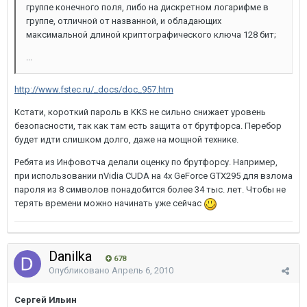
группе конечного поля, либо на дискретном логарифме в
группе, отличной от названной, и обладающих
максимальной длиной криптографического ключа 128 бит;
...
http://www.fstec.ru/_docs/doc_957.htm
Кстати, короткий пароль в KKS не сильно снижает уровень
безопасности, так как там есть защита от брутфорса. Перебор
будет идти слишком долго, даже на мощной технике.
Ребята из Инфовотча делали оценку по брутфорсу. Например,
при использовании nVidia CUDA на 4x GeForce GTX295 для взлома
пароля из 8 символов понадобится более 34 тыс. лет. Чтобы не
терять времени можно начинать уже сейчас
Danilka
678
Опубликовано
Апрель 6, 2010
Сергей Ильин