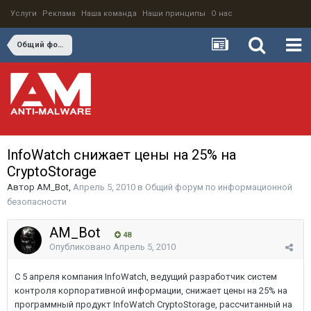
Услуги
Реклама
Наша команда
Наши принципы
О нас
Общий форум по информационной безопасности
InfoWatch снижает цены на 25% на
CryptoStorage
Автор
AM_Bot
,
Апрель 5, 2010
в
Общий форум по информационной
безопасности
AM_Bot
48
Опубликовано
Апрель 5, 2010
С 5 апреля компания InfoWatch, ведущий разработчик систем
контроля корпоративной информации, снижает цены на 25% на
программный продукт InfoWatch CryptoStorage, рассчитанный на