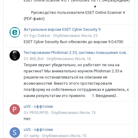
ESET Online Scanner 4.0.1 (Windows 10/11, 64-разрядная)
●
Руководство пользователя ESET Online Scanner 4
(PDF-файл)
Актуальные версии ESET Cyber Security 9
От Ego Dekker ·
Опубликовано
Июль 25
ESET Cyber Security был обновлён до версии 9.0.6700.
Тестирование Phishman 2.35, системы повышения осведомлённости пользователей в сфере ИБ
От AM_Bot ·
Опубликовано
Июль 16
Теория звучит убедительно, но работает ли она на
практике? Мы внимательно изучили Phishman 2.35 и
решили не останавливаться на описании её
возможностей. Вместо этого протестировали
платформу на собственных сотрудниках и удивились, к
каким результатам это привело. 1. Введение2...
uVS - оффтопик
От PR55.RP55 ·
Опубликовано
Июль 15
Нет.
uVS - оффтопик
От santy ·
Опубликовано
Июль 15