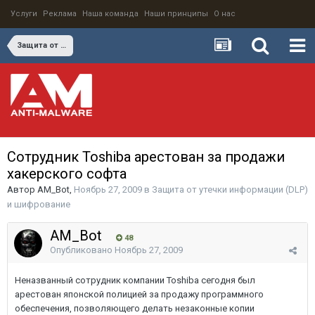
Услуги
Реклама
Наша команда
Наши принципы
О нас
Защита от утечки информации (DLP) и шифрование
Сотрудник Toshiba арестован за продажи
хакерского софта
Автор
AM_Bot
,
Ноябрь 27, 2009
в
Защита от утечки информации (DLP)
и шифрование
AM_Bot
48
Опубликовано
Ноябрь 27, 2009
Неназванный сотрудник компании Toshiba сегодня был
арестован японской полицией за продажу программного
обеспечения, позволяющего делать незаконные копии