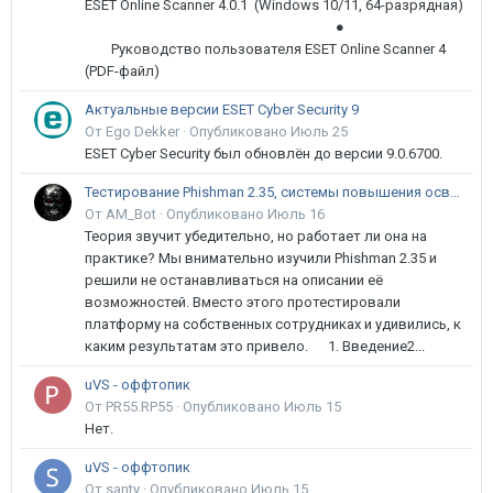
ESET Online Scanner 4.0.1 (Windows 10/11, 64-разрядная)
●
Руководство пользователя ESET Online Scanner 4
(PDF-файл)
Актуальные версии ESET Cyber Security 9
От Ego Dekker ·
Опубликовано
Июль 25
ESET Cyber Security был обновлён до версии 9.0.6700.
Тестирование Phishman 2.35, системы повышения осведомлённости пользователей в сфере ИБ
От AM_Bot ·
Опубликовано
Июль 16
Теория звучит убедительно, но работает ли она на
практике? Мы внимательно изучили Phishman 2.35 и
решили не останавливаться на описании её
возможностей. Вместо этого протестировали
платформу на собственных сотрудниках и удивились, к
каким результатам это привело. 1. Введение2...
uVS - оффтопик
От PR55.RP55 ·
Опубликовано
Июль 15
Нет.
uVS - оффтопик
От santy ·
Опубликовано
Июль 15