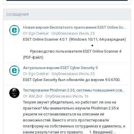
СООБЩЕНИЯ
Новая версия бесплатного приложения ESET Online Scanner доступна пользователям
От Ego Dekker ·
Опубликовано
Июль 25
ESET Online Scanner 4.0.1 (Windows 10/11, 64-разрядная)
●
Руководство пользователя ESET Online Scanner 4
(PDF-файл)
Актуальные версии ESET Cyber Security 9
От Ego Dekker ·
Опубликовано
Июль 25
ESET Cyber Security был обновлён до версии 9.0.6700.
Тестирование Phishman 2.35, системы повышения осведомлённости пользователей в сфере ИБ
От AM_Bot ·
Опубликовано
Июль 16
Теория звучит убедительно, но работает ли она на
практике? Мы внимательно изучили Phishman 2.35 и
решили не останавливаться на описании её
возможностей. Вместо этого протестировали
платформу на собственных сотрудниках и удивились, к
каким результатам это привело. 1. Введение2...