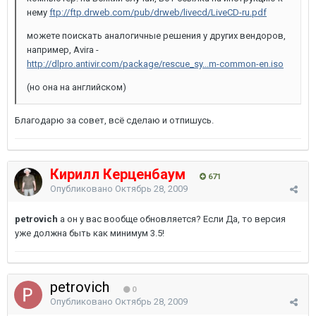
нему
ftp://ftp.drweb.com/pub/drweb/livecd/LiveCD-ru.pdf
можете поискать аналогичные решения у других вендоров,
например, Avira -
http://dlpro.antivir.com/package/rescue_sy...m-common-en.iso
(но она на английском)
Благодарю за совет, всё сделаю и отпишусь.
Кирилл Керценбаум
671
Опубликовано
Октябрь 28, 2009
petrovich
а он у вас вообще обновляется? Если Да, то версия
уже должна быть как минимум 3.5!
petrovich
0
Опубликовано
Октябрь 28, 2009