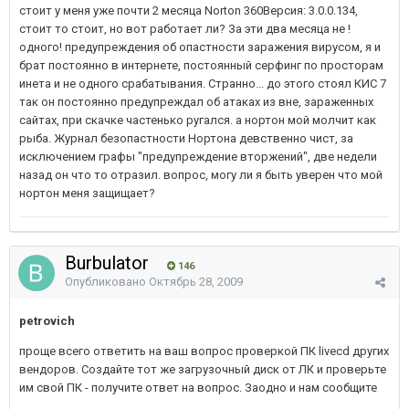
стоит у меня уже почти 2 месяца Norton 360Версия: 3.0.0.134,
стоит то стоит, но вот работает ли? За эти два месяца не !
одного! предупреждения об опастности заражения вирусом, я и
брат постоянно в интернете, постоянный серфинг по просторам
инета и не одного срабатывания. Странно... до этого стоял КИС 7
так он постоянно предупреждал об атаках из вне, зараженных
сайтах, при скачке частенько ругался. а нортон мой молчит как
рыба. Журнал безопастности Нортона девственно чист, за
исключением графы "предупреждение вторжений", две недели
назад он что то отразил. вопрос, могу ли я быть уверен что мой
нортон меня защищает?
Burbulator
146
Опубликовано
Октябрь 28, 2009
petrovich
проще всего ответить на ваш вопрос проверкой ПК livecd других
вендоров. Создайте тот же загрузочный диск от ЛК и проверьте
им свой ПК - получите ответ на вопрос. Заодно и нам сообщите