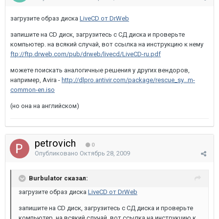
загрузите образ диска
LiveCD от DrWeb
запишите на CD диск, загрузитесь с СД диска и проверьте
компьютер. на всякий случай, вот ссылка на инструкцию к нему
ftp://ftp.drweb.com/pub/drweb/livecd/LiveCD-ru.pdf
можете поискать аналогичные решения у других вендоров,
например, Avira -
http://dlpro.antivir.com/package/rescue_sy...m-
common-en.iso
(но она на английском)
petrovich
0
Опубликовано
Октябрь 28, 2009
Burbulator сказал:
загрузите образ диска
LiveCD от DrWeb
запишите на CD диск, загрузитесь с СД диска и проверьте
компьютер. на всякий случай, вот ссылка на инструкцию к