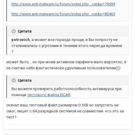
http://www.anti-malware.ru/forum/index.php...ost&p=79539
http://www.anti-malware.ru/forum/index.php...ost&p=80465
Цитата
petrovich
, а может все гораздо проще, и Вы попросту не
сталкивались с угрозами в течении этого периода времени
?
может быть... но при моем активном серфинге мало вероятно, я
не считаю себя фантастически удачливым пользователем)))
Цитата
Вы можете проверить работоспособность антивируса при
помощи
тестового файла EICAR
.
скачал ваш тестовый файл размером 0.1КВ но запустить не
смог, пишет с 64 разрядной системой не совместим. что это за
тест?