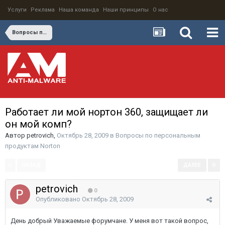
Услуги
Реклама
Наша команда
Наши принципы
О нас
Вопросы по персональным продуктам Norton
Работает ли мой нортон 360, защищает ли
он мой комп?
Автор
petrovich
,
Октябрь 28, 2009
в
Вопросы по персональным
продуктам Norton
НАЗАД
ДАЛЕЕ
Страница 1 из 2
petrovich
0
Опубликовано
Октябрь 28, 2009
День добрый Уважаемые форумчане. У меня вот такой вопрос,