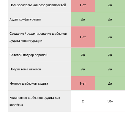
Пользовательская база уязвимостей
Нет
Да
Аудит конфигурации
Да
Да
Создание / редактирование шаблонов
Нет
Да
аудита конфигурации
Сетевой подбор паролей
Да
Да
Подсистема отчётов
Да
Да
Импорт шаблонов аудита
Нет
Да
Количество шаблонов аудита «из
2
50+
коробки»