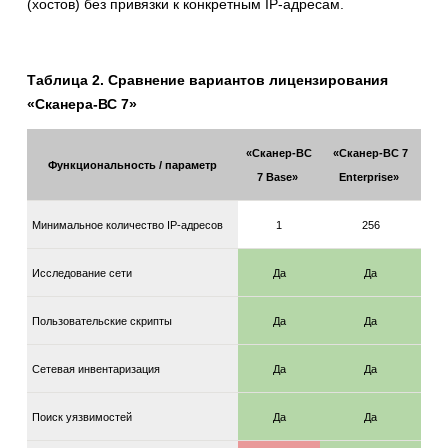
(хостов) без привязки к конкретным IP-адресам.
Таблица 2. Сравнение вариантов лицензирования
«Сканера-ВС 7»
«Сканер-ВС
«Сканер-ВС 7
Функциональность / параметр
7 Base»
Enterprise»
Минимальное количество IP-адресов
1
256
Исследование сети
Да
Да
Пользовательские скрипты
Да
Да
Сетевая инвентаризация
Да
Да
Поиск уязвимостей
Да
Да