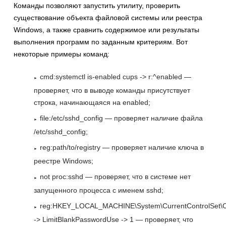
Команды позволяют запустить утилиту, проверить
существование объекта файловой системы или реестра
Windows, а также сравнить содержимое или результаты
выполнения программ по заданным критериям. Вот
некоторые примеры команд:
cmd:systemctl is-enabled cups -> r:^enabled —
проверяет, что в выводе команды присутствует
строка, начинающаяся на enabled;
file:/etc/sshd_config — проверяет наличие файла
/etc/sshd_config;
reg:path/to/registry — проверяет наличие ключа в
реестре Windows;
not proc:sshd — проверяет, что в системе нет
запущенного процесса с именем sshd;
reg:HKEY_LOCAL_MACHINE\System\CurrentControlSet\Co
-> LimitBlankPasswordUse -> 1 — проверяет, что