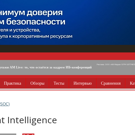
Реклама. ООО «АМ Медиа» ОГРН 1077746725
ртажи AM Live: то, что остаётся за кадром ИБ-конференций
Практика
Обзоры
Тесты
Интервью
Сравнения
Ка
 (SOC)
t Intelligence