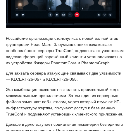
Российские организации столкнулись с новой волной атак
группировки Head Mare. Злоумышленники взламывают
необновлённые серверы TrueConf, подсовывают участникам
видеоконференций заражённый клиент и устанавливают на
их устройства бэкдоры PhantomCore и PhantomGraph.
Для захвата сервера атакующие связывают две уязвимости
— KLCERT-26-057 и KLCERT-26-058.
Эта комбинация позволяет выполнять произвольный код с
максимальными привилегиями. Затем один из серверных
файлов заменяют веб-шеллом, через который изучают ИТ-
инфраструктуру жертвы, получают доступ к базе данных
TrueConf и подменяют установщик клиентского приложения.
Дальше в дело вступает социальная инженерия без единого
подозрительного письма. Пользователь подключается к