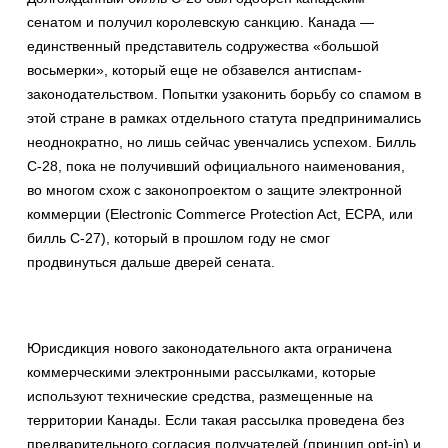
сенатом и получил королевскую санкцию. Канада —
единственный представитель содружества «большой
восьмерки», который еще не обзавелся антиспам-
законодательством. Попытки узаконить борьбу со спамом в
этой стране в рамках отдельного статута предпринимались
неоднократно, но лишь сейчас увенчались успехом. Билль
С-28, пока не получивший официального наименования,
во многом схож с законопроектом о защите электронной
коммерции (Electronic Commerce Protection Act, ECPA, или
билль С-27), который в прошлом году не смог
продвинуться дальше дверей сената.
Юрисдикция нового законодательного акта ограничена
коммерческими электронными рассылками, которые
используют технические средства, размещенные на
территории Канады. Если такая рассылка проведена без
предварительного согласия получателей (принцип opt-in) и