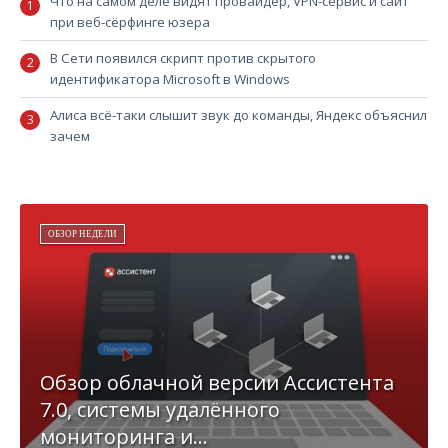
Что на самом деле видят провайдер, VPN-сервис и сайт
при веб-сёрфинге юзера
В Сети появился скрипт против скрытого
идентификатора Microsoft в Windows
Алиса всё-таки слышит звук до команды, Яндекс объяснил
зачем
ОБЗОР НЕДЕЛИ
Обзор облачной версии Ассистента
7.0, системы удалённого
мониторинга и...