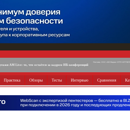
Реклама. ООО «АМ Медиа» ОГРН 1077746725
ртажи AM Live: то, что остаётся за кадром ИБ-конференций
Практика
Обзоры
Тесты
Интервью
Сравнения
Ка