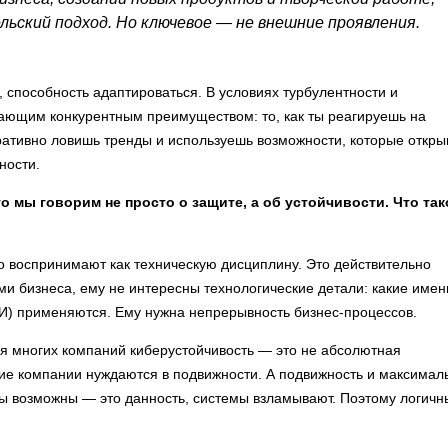
ьский подход. Но ключевое — не внешние проявления.
, способность адаптироваться. В условиях турбулентности и
ающим конкурентным преимуществом: то, как ты реагируешь на
ративно ловишь тренды и используешь возможности, которые откры
ности.
о мы говорим не просто о защите, а об устойчивости. Что так
сто воспринимают как техническую дисциплину. Это действительно
ми бизнеса, ему не интересны технологические детали: какие имен
И) применяются. Ему нужна непрерывность бизнес-процессов.
я многих компаний киберустойчивость — это не абсолютная
гие компании нуждаются в подвижности. А подвижность и максимал
ы возможны — это данность, системы взламывают. Поэтому логич