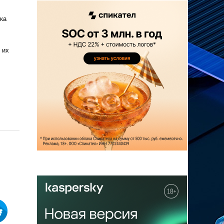
ка
 их