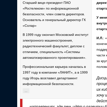
Старший вице-президент ПАО
дирек
«Ростелеком» по информационной
старт
безопасности, член совета директоров.
У мен
Основатель и генеральный директор ГК
внутр
«Солар»
старт
В 1999 году окончил Московский институт
И.Л.
: 
электронного машиностроения,
конеч
радиотехнический факультет, диплом с
поддер
отличием, специальность «Системы
части 
автоматизированного проектирования».
за кр
Профессиональная карьера началась в
полови
1997 году в компании «ЛАНИТ», а в 1999
Дисци
году Игорь возглавил департамент
проце
информационной безопасности.
их ки
...
хочу 
дейст
направлениях, где речь идёт о развитии 