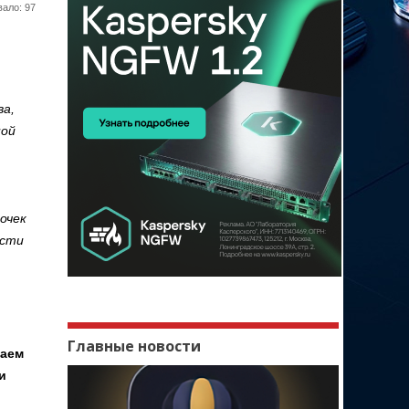
ало: 97
ва,
ной
очек
ости
Главные новости
наем
и