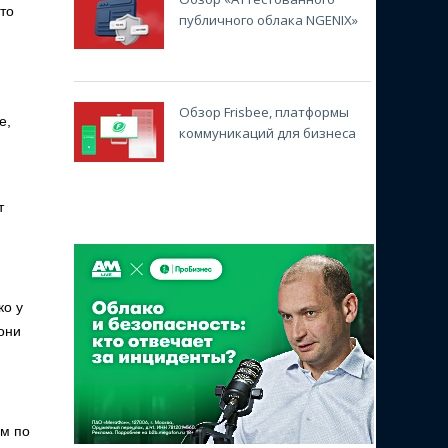
то
публичного облака NGENIX»
Обзор Frisbee, платформы
е,
коммуникаций для бизнеса
т
ко у
они
ам по