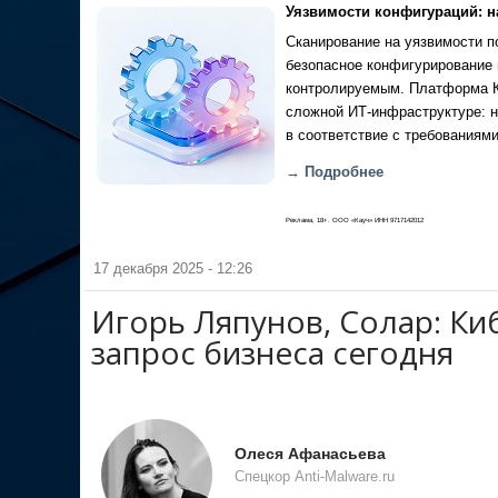
Уязвимости конфигураций: н
Сканирование на уязвимости по
безопасное конфигурирование 
контролируемым. Платформа Ка
сложной ИТ-инфраструктуре: н
в соответствие с требованиями
→ Подробнее
Реклама, 18+. ООО «Кауч» ИНН 9717142012
17 декабря 2025 - 12:26
Игорь Ляпунов, Солар: Ки
запрос бизнеса сегодня
Олеся Афанасьева
Спецкор Anti-Malware.ru