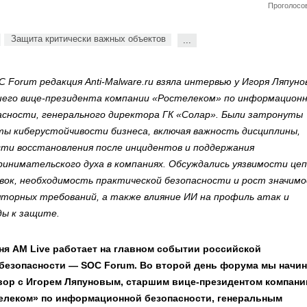
Проголосов
Защита критически важных объектов
...
 Forum редакция Anti-Malware.ru взяла интервью у Игоря Ляпуно
его вице-президента компании «Ростелеком» по информацион
асности, генерального директора ГК «Солар». Были затронуты
ты киберустойчивости бизнеса, включая важность дисциплины,
сти восстановления после инцидентов и поддержания
ринимательского духа в компаниях. Обсуждались уязвимости цеп
вок, необходимость практической безопасности и рост значим
яторных требований, а также влияние ИИ на профиль атак и
ды к защите.
ня AM Live работает на главном событии российской
безопасности — SOC Forum. Во второй день форума мы начи
вор с Игорем Ляпуновым, старшим вице-президентом компани
елеком» по информационной безопасности, генеральным