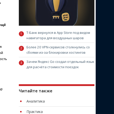
о
ещё
Т-Банк вернулся в App Store под видом
навигатора для воздушных шаров
я
Более 20 VPN-сервисов столкнулись со
сбоями из-за блокировки хостингов
ой
ость
Зачем Яндекс Go создал отдельный язык
для расчёта стоимости поездок
ие
Читайте также
Аналитика
Практика