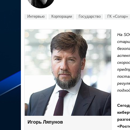
Интервью
Корпорации
Государство
ГК «Солар»
На SOC
старш
безоп
аспек
скоро
предп
поста
регул
подхо
Сегод
кибер
разго
Игорь Ляпунов
«Рост