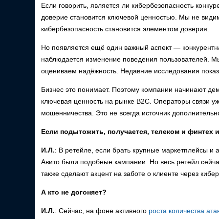
Если говорить, является ли кибербезопасность конкур
доверие становится ключевой ценностью. Мы не видим
кибербезопасность становится элементом доверия.
Но появляется ещё один важный аспект — конкурентн
наблюдается изменение поведения пользователей. Мы
оцениваем надёжность. Недавние исследования показы
Бизнес это понимает. Поэтому компании начинают де
ключевая ценность на рынке B2C. Операторы связи у
мошенничества. Это не всегда источник дополнительно
Если подытожить, получается, телеком и финтех и
И.Л.
: В ретейле, если брать крупные маркетплейсы и 
Авито были подобные кампании. Но весь ретейл сейча
также сделают акцент на заботе о клиенте через кибе
А кто не догоняет?
И.Л.
: Сейчас, на фоне активного
роста количества ата