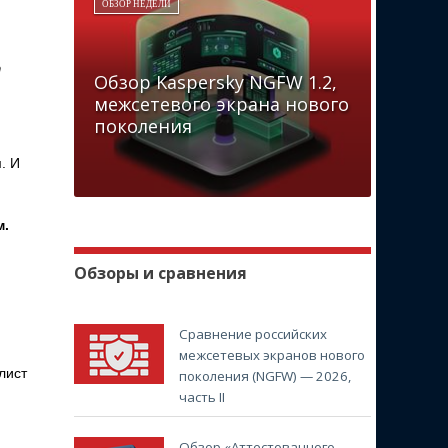
ОБЗОР НЕДЕЛИ
.
т
Обзор Kaspersky NGFW 1.2,
межсетевого экрана нового
поколения
. И
м.
Обзоры и сравнения
Сравнение российских
межсетевых экранов нового
лист
поколения (NGFW) — 2026,
часть II
Обзор «Аттестованного