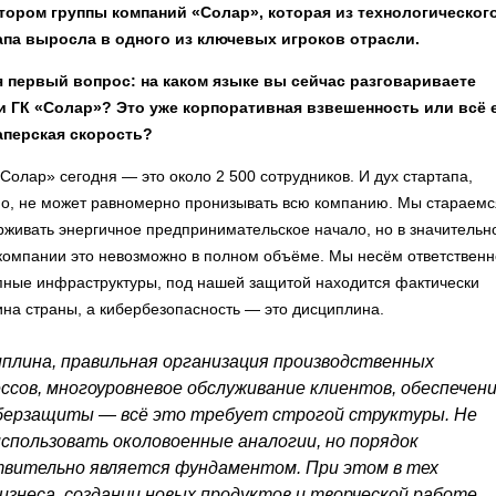
тором группы компаний «Солар», которая из технологическог
апа выросла в одного из ключевых игроков отрасли.
я первый вопрос: на каком языке вы сейчас разговариваете
и ГК «Солар»? Это уже корпоративная взвешенность или всё 
аперская скорость?
«Солар» сегодня — это около 2 500 сотрудников. И дух стартапа,
но, не может равномерно пронизывать всю компанию. Мы стараемс
живать энергичное предпринимательское начало, но в значительн
компании это невозможно в полном объёме. Мы несём ответственн
упные инфраструктуры, под нашей защитой находится фактически
на страны, а кибербезопасность — это дисциплина.
плина, правильная организация производственных
ссов, многоуровневое обслуживание клиентов, обеспечен
берзащиты — всё это требует строгой структуры. Не
использовать околовоенные аналогии, но порядок
вительно является фундаментом. При этом в тех
бизнеса, создании новых продуктов и творческой работе,