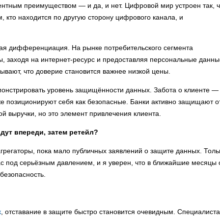
ентным преимуществом — и да, и нет. Цифровой мир устроен так, ч
, кто находится по другую сторону цифрового канала, и
ая дифференциация. На рынке потребительского сегмента
, заходя на интернет-ресурс и предоставляя персональные данны
вают, что доверие становится важнее низкой цены.
монстрировать уровень защищённости данных. Забота о клиенте —
же позиционируют себя как безопасные. Банки активно защищают о
й выручки, но это элемент привлечения клиента.
дут впереди, затем ретейл?
агрегаторы, пока мало публичных заявлений о защите данных. Толь
с под серьёзным давлением, и я уверен, что в ближайшие месяцы 
рбезопасность.
к
, отставание в защите быстро становится очевидным. Специалист