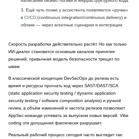
написании бизнес-логики и инфраструктурного кода.
Ещё чуть позже у ассистента появляются «ручки»
в
CI/CD
(continuous integration/continuous delivery) и
облаке — через агентные сценарии и интеграции.
Скорость разработки действительно растёт. Но как только
ИИ-диалог становится основным каналом принятия
решений, привычная модель безопасности трещит по
швам.
В классической концепции DevSecOps до релиза есть
время и ресурсы прогнать код через SAST/DAST/SCA
(static application security testing / dynamic application
security testing / software composition analysis) и ручной
review, а объём изменений и частота релизов позволяют
AppSec-команде успевать за выпуском новых версий. Vibe
coding эти допущения фактически разрушает.
Реальный рабочий процесс сегодня часто выглядит так: