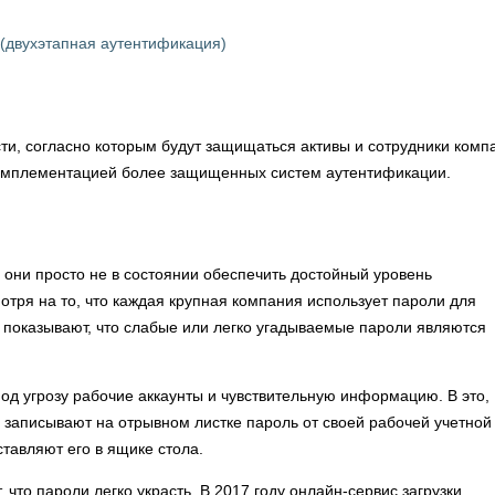
(двухэтапная аутентификация)
и, согласно которым будут защищаться активы и сотрудники комп
имплементацией более защищенных систем аутентификации.
 они просто не в состоянии обеспечить достойный уровень
ря на то, что каждая крупная компания использует пароли для
 показывают, что слабые или легко угадываемые пароли являются
од угрозу рабочие аккаунты и чувствительную информацию. В это,
и записывают на отрывном листке пароль от своей рабочей учетной
ставляют его в ящике стола.
что пароли легко украсть. В 2017 году онлайн-сервис загрузки,