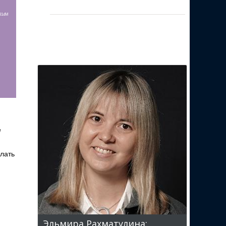
r81dM
е
лать
Эльмира Рахматулина: