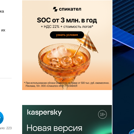
ка
 их
ло: 223