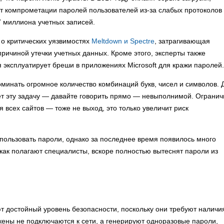
т компрометации паролей пользователей из-за слабых протоколов
,7 миллиона учетных записей.
 о критических уязвимостях
Meltdown и Spectre
, затрагивающая
причиной утечки учетных данных. Кроме этого, эксперты также
 эксплуатирует бреши в приложениях Microsoft для кражи паролей.
минать огромное количество комбинаций букв, чисел и символов. 
лает эту задачу — давайте говорить прямо — невыполнимой. Огранич
 всех сайтов — тоже не выход, это только увеличит риск
ользовать пароли, однако за последнее время появилось много
 как полагают специалисты, вскоре полностью вытеснят пароли из
ют достойный уровень безопасности, поскольку они требуют наличи
окены не подключаются к сети, а генерируют одноразовые пароли,