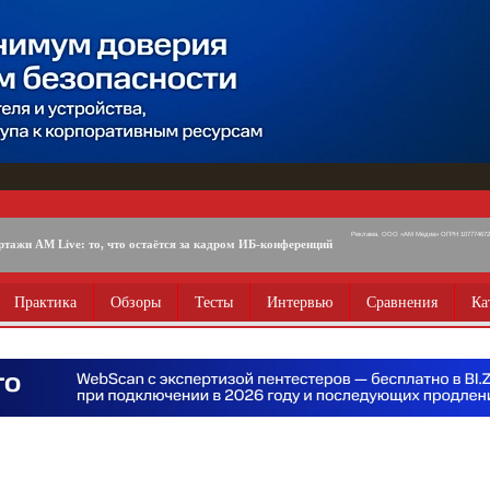
Реклама. ООО «АМ Медиа» ОГРН 1077746725
ртажи AM Live: то, что остаётся за кадром ИБ-конференций
Практика
Обзоры
Тесты
Интервью
Сравнения
Ка