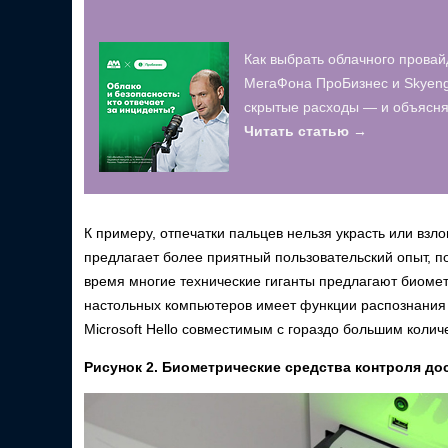
Как выбрать облачного провай
МегаФона ПроБизнес и Skyeng
скрытые расходы — и объясняю
Читать статью →
К примеру, отпечатки пальцев нельзя украсть или взл
предлагает более приятный пользовательский опыт, п
время многие технические гиганты предлагают биомет
настольных компьютеров имеет функции распознания 
Microsoft Hello совместимым с гораздо большим колич
Рисунок 2. Биометрические средства контроля до