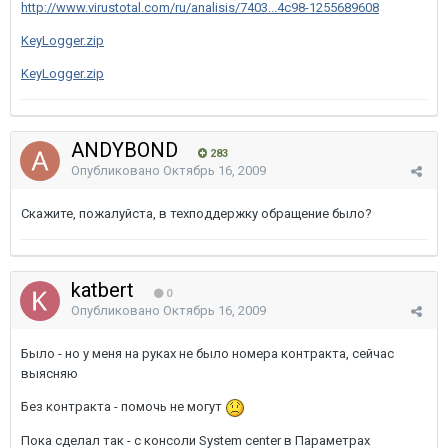
http://www.virustotal.com/ru/analisis/7403...4c98-1255689608
KeyLogger.zip
KeyLogger.zip
ANDYBOND
283
Опубликовано
Октябрь 16, 2009
Скажите, пожалуйста, в техподдержку обращение было?
katbert
0
Опубликовано
Октябрь 16, 2009
Было - но у меня на руках не было номера контракта, сейчас
выясняю
Без контракта - помочь не могут
Пока сделал так - с консоли System center в Параметрах