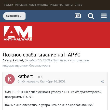
Услуги
Реклама
Наша команда
Наши принципы
О нас
Symantec - комплексная информационная безопасность
Ложное срабатывание на ПАРУС
Автор
katbert
,
Октябрь 16, 2009
в
Symantec - комплексная
информационная безопасность
katbert
0
Опубликовано
Октябрь 16, 2009
SAV 10.1.8.8000 обнаруживает угрозу в DLL-ке от бухгалтерской
программы ПАРУС
Как можно оперативно устранить ложное срабатывание?