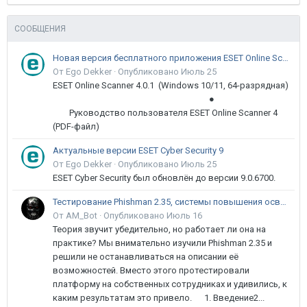
СООБЩЕНИЯ
Новая версия бесплатного приложения ESET Online Scanner доступна пользователям
От Ego Dekker ·
Опубликовано
Июль 25
ESET Online Scanner 4.0.1 (Windows 10/11, 64-разрядная)
●
Руководство пользователя ESET Online Scanner 4
(PDF-файл)
Актуальные версии ESET Cyber Security 9
От Ego Dekker ·
Опубликовано
Июль 25
ESET Cyber Security был обновлён до версии 9.0.6700.
Тестирование Phishman 2.35, системы повышения осведомлённости пользователей в сфере ИБ
От AM_Bot ·
Опубликовано
Июль 16
Теория звучит убедительно, но работает ли она на
практике? Мы внимательно изучили Phishman 2.35 и
решили не останавливаться на описании её
возможностей. Вместо этого протестировали
платформу на собственных сотрудниках и удивились, к
каким результатам это привело. 1. Введение2...