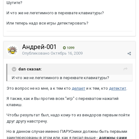
Шутите?
И что же не легетимного в перехвате клавиатуры?
Или теперь надо все игры детектировать?
Андрей-001
1099
Опубликовано
Октябрь 16, 2009
dan сказал:
И что же не легетимного в перехвате клавиатуры?
Это вопрос не ко мне, а к тем кто
делает
и к тем, кто
детектит
.
Я также, как и Вы против всех "игр" с перехватом нажатий
клавиш.
Чтобы результат был, надо кому-то из вендоров первым пойти
друг другу навстречу.
Но в данном случае именно ПАРУСники должны быть первыми
заинтересованы в этом или, как я писал выше -
должны сами