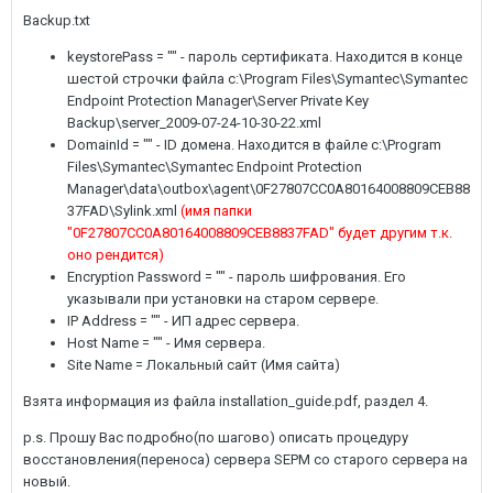
Backup.txt
keystorePass = "" - пароль сертификата. Находится в конце
шестой строчки файла c:\Program Files\Symantec\Symantec
Endpoint Protection Manager\Server Private Key
Backup\server_2009-07-24-10-30-22.xml
DomainId = "" - ID домена. Находится в файле c:\Program
Files\Symantec\Symantec Endpoint Protection
Manager\data\outbox\agent\0F27807CC0A80164008809CEB88
37FAD\Sylink.xml
(имя папки
"0F27807CC0A80164008809CEB8837FAD" будет другим т.к.
оно рендится)
Encryption Password = "" - пароль шифрования. Его
указывали при установки на старом сервере.
IP Address = "" - ИП адрес сервера.
Host Name = "" - Имя сервера.
Site Name = Локальный сайт (Имя сайта)
Взята информация из файла installation_guide.pdf, раздел 4.
p.s. Прошу Вас подробно(по шагово) описать процедуру
восстановления(переноса) сервера SEPM со старого сервера на
новый.