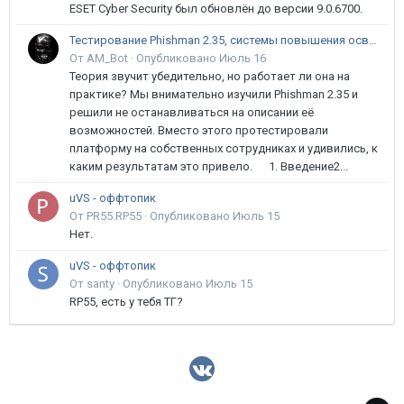
ESET Cyber Security был обновлён до версии 9.0.6700.
Тестирование Phishman 2.35, системы повышения осведомлённости пользователей в сфере ИБ
От AM_Bot ·
Опубликовано
Июль 16
Теория звучит убедительно, но работает ли она на
практике? Мы внимательно изучили Phishman 2.35 и
решили не останавливаться на описании её
возможностей. Вместо этого протестировали
платформу на собственных сотрудниках и удивились, к
каким результатам это привело. 1. Введение2...
uVS - оффтопик
От PR55.RP55 ·
Опубликовано
Июль 15
Нет.
uVS - оффтопик
От santy ·
Опубликовано
Июль 15
RP55, есть у тебя ТГ?