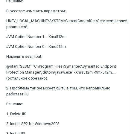
Решение:
В реестре изменить параметры:
HKEY_LOCAL_MACHINE\SYSTEM\CurrentControlSet\Services\semsrv\
parameters\
JVM Option Number 1= -Xmx512m
JVM Option Number 0 =-Xms512m
Изменить sesm.bat:
@start "SESM" "C:\Program Files\Symantec\Symantec Endpoint
Protection Manager\jdk\bin\javaw.exe" -Xms512m -Xmx512m....
(остальное обрезано)
2. Проблема так же может быть в том, что неправильно
работает IIS
Решение:
1. Delete IIS
2. Install SP2 for Windows2003
3. Install IIS