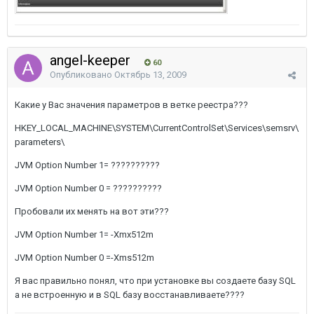
angel-keeper
60
Опубликовано
Октябрь 13, 2009
Какие у Вас значения параметров в ветке реестра???
HKEY_LOCAL_MACHINE\SYSTEM\CurrentControlSet\Services\semsrv\
parameters\
JVM Option Number 1= ??????????
JVM Option Number 0 = ??????????
Пробовали их менять на вот эти???
JVM Option Number 1= -Xmx512m
JVM Option Number 0 =-Xms512m
Я вас правильно понял, что при установке вы создаете базу SQL
а не встроенную и в SQL базу восстанавливаете????