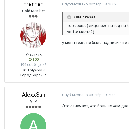
mennen
Опубликовано
Октябрь 8, 2009
Gold Member
Zilla сказал:
то хорошо) лицензия на год на k
за 1-е место?)
у меня тоже не было надписи, что 
Участник
100
194 сообщений
Пол:
Мужчина
Город:
Украина
AlexxSun
Опубликовано
Октябрь 9, 2009
V.I.P.
Это означает, что больше чем две