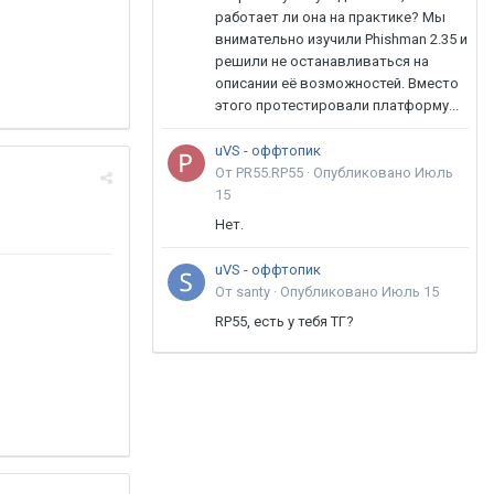
работает ли она на практике? Мы
внимательно изучили Phishman 2.35 и
решили не останавливаться на
описании её возможностей. Вместо
этого протестировали платформу...
uVS - оффтопик
От PR55.RP55 ·
Опубликовано
Июль
15
Нет.
uVS - оффтопик
От santy ·
Опубликовано
Июль 15
RP55, есть у тебя ТГ?