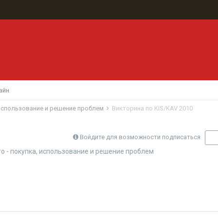
айн
 использование и решение проблем
Викторина по KIS/KAV 2010
Войдите для возможности подписаться
П
о - покупка, использование и решение проблем