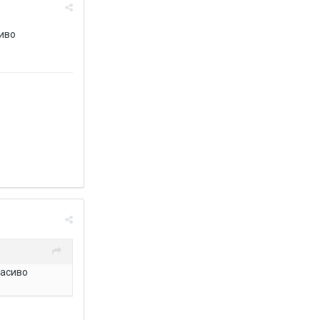
иво
асиво