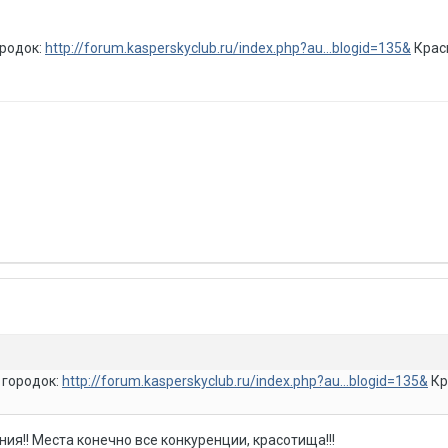
ородок:
http://forum.kasperskyclub.ru/index.php?au...blogid=135&
Крас
 городок:
http://forum.kasperskyclub.ru/index.php?au...blogid=135&
Кр
ия!! Места конечно все конкуренции, красотища!!!