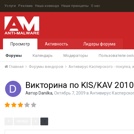
Услуги
Реклама
Наша команда
Наши принципы
О нас
Просмотр
Активность
Лидеры форума
Форумы
Календарь
Модераторы
Пользователи онл
Главная
Форумы вендоров
Антивирус Касперского - покупка,
Викторина по KIS/KAV 2010
Автор
Danilka
,
Октябрь 7, 2009
в
Антивирус Касперског
Страница 2 из 2
1
2
НАЗАД