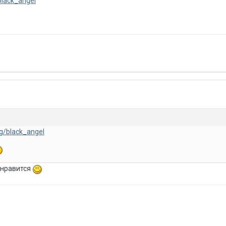
black_angel
og/black_angel
онравится