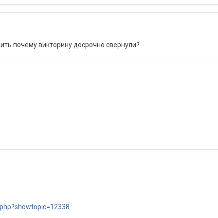
нить почему викторину досрочно свернули?
x.php?showtopic=12338