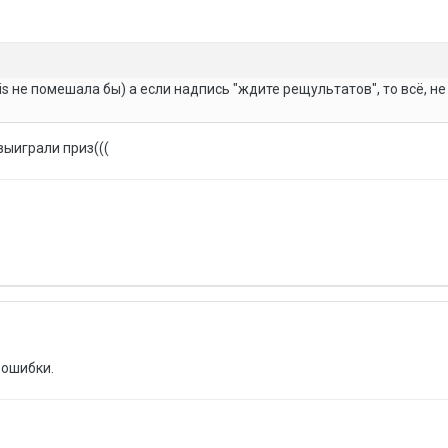
is не помешала бы) а если надпись "ждите рещультатов", то всё, н
выиграли приз(((
 ошибки.