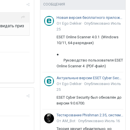
СООБЩЕНИЯ
Новая версия бесплатного приложения ESET Online Scanner доступна пользователям
От Ego Dekker ·
Опубликовано
Июль
е видать приз
25
ESET Online Scanner 4.0.1 (Windows
10/11, 64-разрядная)
●
Руководство пользователя ESET
Online Scanner 4 (PDF-файл)
Актуальные версии ESET Cyber Security 9
От Ego Dekker ·
Опубликовано
Июль
25
ESET Cyber Security был обновлён до
версии 9.0.6700.
Тестирование Phishman 2.35, системы повышения осведомлённости пользователей в сфере ИБ
От AM_Bot ·
Опубликовано
Июль 16
Теория звучит убедительно, но