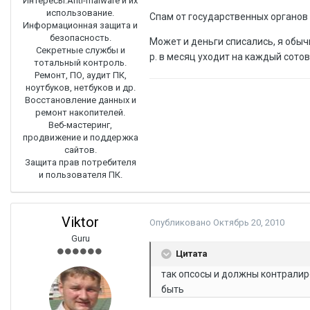
Интересы:
Anti-malware и их
использование.
Спам от государственных органов
Информационная защита и
безопасность.
Может и деньги списались, я обыч
Секретные службы и
р. в месяц уходит на каждый сотов
тотальный контроль.
Ремонт, ПО, аудит ПК,
ноутбуков, нетбуков и др.
Восстановление данных и
ремонт накопителей.
Веб-мастеринг,
продвижение и поддержка
сайтов.
Защита прав потребителя
и пользователя ПК.
Viktor
Опубликовано
Октябрь 20, 2010
Guru
Цитата
так опсосы и должны контралир
быть