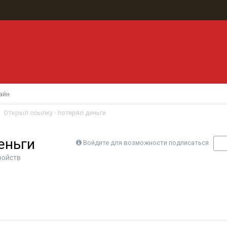
айн
Открыл ссылку - потерял деньги
еньги
Войдите для возможности подписаться
П
ройств