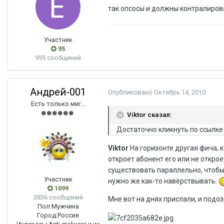
так опсосы и должны контралиров
Участник
95
995 сообщений
Андрей-001
Опубликовано
Октябрь 14, 2010
Есть только миг...
Viktor сказал:
Достаточно кликнуть по ссылке 
Viktor
На горизонте другая фича, к
откроет абонент его или не открое
существовать параллельно, чтобы
Участник
нужно же как-то навёрствывать.
1099
3836 сообщений
Мне вот на днях прислали, и подоз
Пол:
Мужчина
Город:
Россия