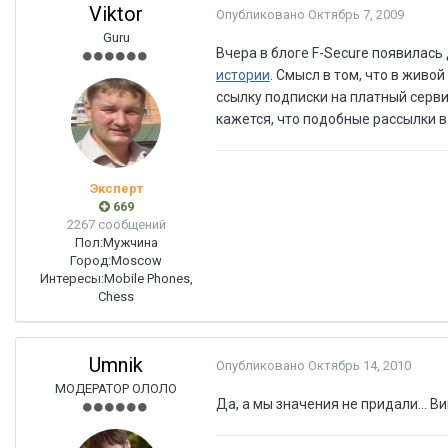
Viktor
Опубликовано
Октябрь 7, 2009
Guru
Вчера в блоге F-Secure появилас
истории
. Смысл в том, что в жив
ссылку подписки на платный сервис
кажется, что подобные рассылки 
Эксперт
669
2267 сообщений
Пол:
Мужчина
Город:
Moscow
Интересы:
Mobile Phones,
Chess
Umnik
Опубликовано
Октябрь 14, 2010
МОДЕРАТОР ОЛОЛО
Да, а мы значения не придали... 