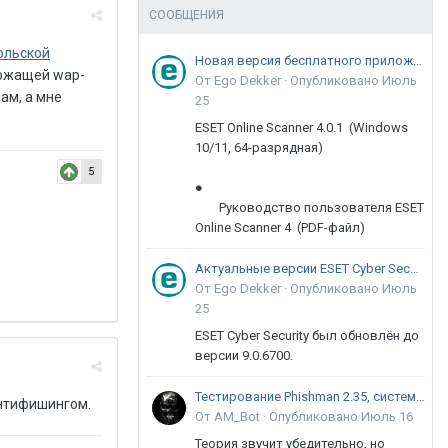
СООБЩЕНИЯ
юльской
Новая версия бесплатного приложения ESET Online Scanner доступна пользователям
ержащей wap-
От Ego Dekker ·
Опубликовано
Июль
ам, а мне
25
ESET Online Scanner 4.0.1 (Windows
10/11, 64-разрядная)
5
●
Руководство пользователя ESET
Online Scanner 4 (PDF-файл)
Актуальные версии ESET Cyber Security 9
От Ego Dekker ·
Опубликовано
Июль
25
ESET Cyber Security был обновлён до
версии 9.0.6700.
Тестирование Phishman 2.35, системы повышения осведомлённости пользователей в сфере ИБ
антифишингом.
От AM_Bot ·
Опубликовано
Июль 16
Теория звучит убедительно, но