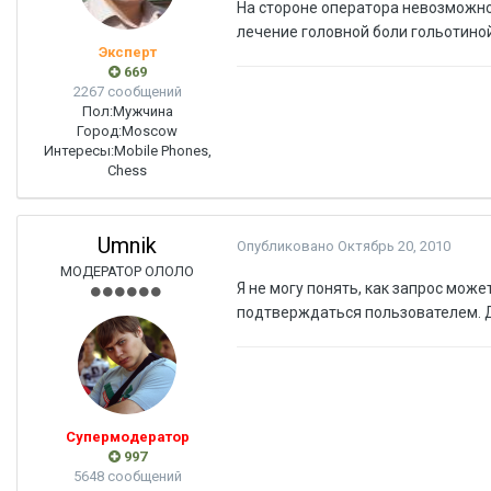
На стороне оператора невозможно 
лечение головной боли гольотино
Эксперт
669
2267 сообщений
Пол:
Мужчина
Город:
Moscow
Интересы:
Mobile Phones,
Chess
Umnik
Опубликовано
Октябрь 20, 2010
МОДЕРАТОР ОЛОЛО
Я не могу понять, как запрос мо
подтверждаться пользователем. Д
Супермодератор
997
5648 сообщений