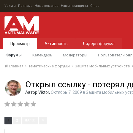
Услуги
Реклама
Наша команда
Наши принципы
О нас
Просмотр
Активность
Лидеры форума
Форумы
Календарь
Модераторы
Пользователи онл
Главная
Тематические форумы
Защита мобильных устройств
Открыл ссылку - потерял д
Автор
Viktor
,
Октябрь 7, 2009
в
Защита мобильных уст
Страница 1 из 2
1
2
ДАЛЕЕ