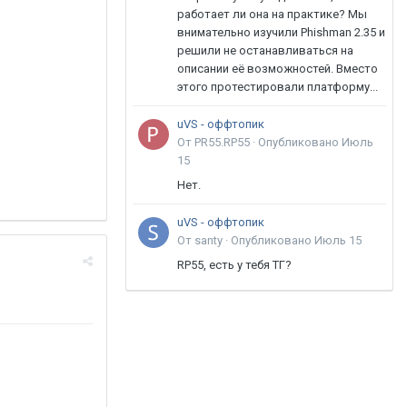
работает ли она на практике? Мы
внимательно изучили Phishman 2.35 и
решили не останавливаться на
описании её возможностей. Вместо
этого протестировали платформу...
uVS - оффтопик
От PR55.RP55 ·
Опубликовано
Июль
15
Нет.
uVS - оффтопик
От santy ·
Опубликовано
Июль 15
RP55, есть у тебя ТГ?