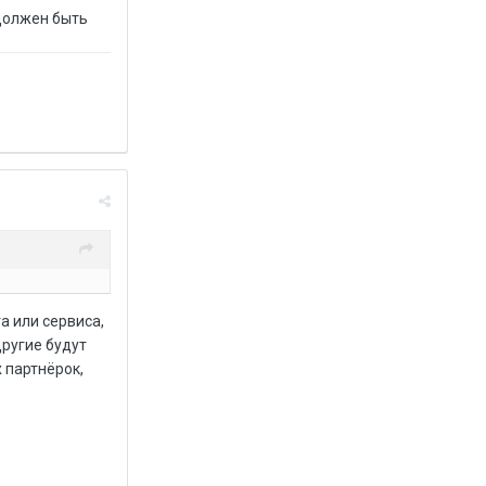
 должен быть
а или сервиса,
другие будут
 партнёрок,