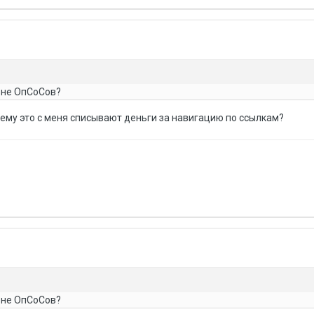
вне ОпСоСов?
ему это с меня списывают деньги за навигацию по ссылкам?
вне ОпСоСов?