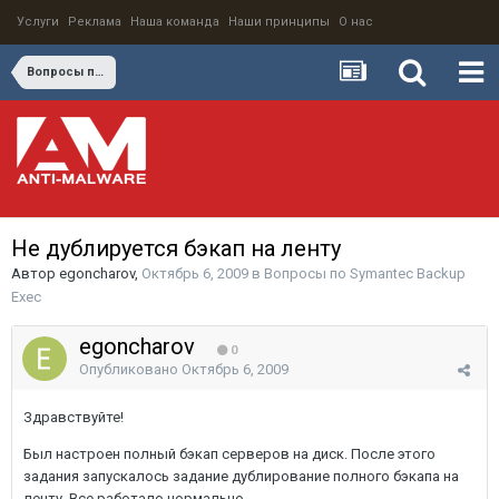
Услуги
Реклама
Наша команда
Наши принципы
О нас
Вопросы по Symantec Backup Exec
Не дублируется бэкап на ленту
Автор
egoncharov
,
Октябрь 6, 2009
в
Вопросы по Symantec Backup
Exec
egoncharov
0
Опубликовано
Октябрь 6, 2009
Здравствуйте!
Был настроен полный бэкап серверов на диск. После этого
задания запускалось задание дублирование полного бэкапа на
ленту. Все работало нормально.