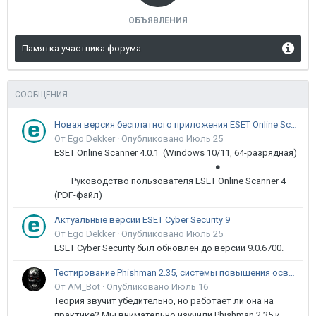
ОБЪЯВЛЕНИЯ
Памятка участника форума
СООБЩЕНИЯ
Новая версия бесплатного приложения ESET Online Scanner доступна пользователям
От Ego Dekker ·
Опубликовано
Июль 25
ESET Online Scanner 4.0.1 (Windows 10/11, 64-разрядная)
●
Руководство пользователя ESET Online Scanner 4
(PDF-файл)
Актуальные версии ESET Cyber Security 9
От Ego Dekker ·
Опубликовано
Июль 25
ESET Cyber Security был обновлён до версии 9.0.6700.
Тестирование Phishman 2.35, системы повышения осведомлённости пользователей в сфере ИБ
От AM_Bot ·
Опубликовано
Июль 16
Теория звучит убедительно, но работает ли она на
практике? Мы внимательно изучили Phishman 2.35 и