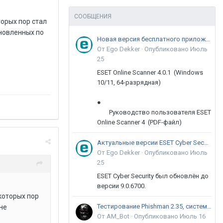
СООБЩЕНИЯ
торых пор стал
ановленных по
Новая версия бесплатного приложения ESET Online Scanner доступна пользователям
От Ego Dekker ·
Опубликовано
Июль
25
ESET Online Scanner 4.0.1 (Windows
10/11, 64-разрядная)
●
Руководство пользователя ESET
Online Scanner 4 (PDF-файл)
Актуальные версии ESET Cyber Security 9
От Ego Dekker ·
Опубликовано
Июль
25
ESET Cyber Security был обновлён до
версии 9.0.6700.
которых пор
Тестирование Phishman 2.35, системы повышения осведомлённости пользователей в сфере ИБ
не
От AM_Bot ·
Опубликовано
Июль 16