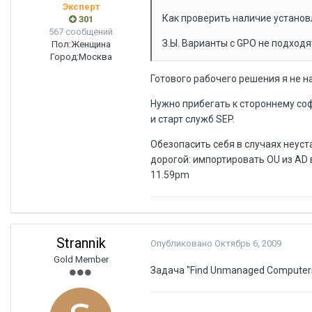
Эксперт
Как проверить наличие устано
301
567 сообщений
З.Ы. Варианты с GPO не подходя
Пол:
Женщина
Город:
Москва
Готового рабочего решения я не н
Нужно прибегать к стороннему со
и старт служб SEP.
Обезопасить себя в случаях неуст
дорогой: импортировать OU из AD
11.59pm
Strannik
Опубликовано
Октябрь 6, 2009
Gold Member
Задача "Find Unmanaged Computer