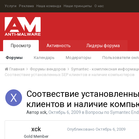
Услуги
Реклама
Наша команда
Наши принципы
О нас
Просмотр
Активность
Лидеры форума
Форумы
Календарь
Модераторы
Пользователи онл
Главная
Форумы вендоров
Symantec - комплексная информац
Соотвествие установленных SEP клиентов и наличие компьютеров
Соотвествие установленны
клиентов и наличие компь
Автор
xck
,
Октябрь 6, 2009
в
Вопросы по Symantec Endp
xck
Опубликовано
Октябрь 6, 2009
Gold Member