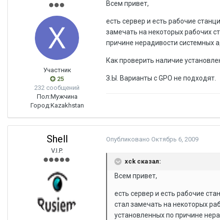
Всем привет,
есть сервер и есть рабочие станц
замечать на некоторых рабочих ст
причине нерадивости системных 
Как проверить наличие установле
Участник
З.Ы. Варианты с GPO не подходят.
25
232 сообщений
Пол:
Мужчина
Город:
Kazakhstan
Shell
Опубликовано
Октябрь 6, 2009
V.I.P.
xck сказал:
Всем привет,
есть сервер и есть рабочие ста
стал замечать на некоторых ра
установленных по причине нер