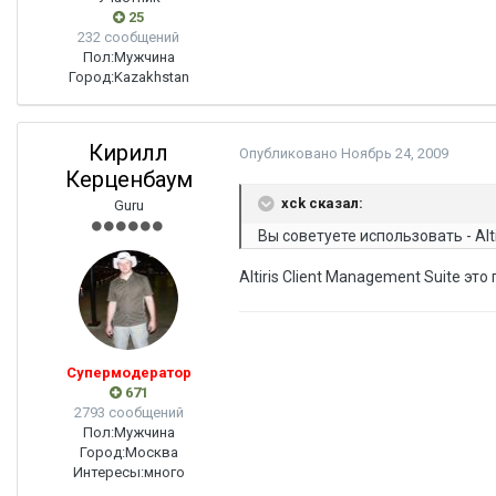
25
232 сообщений
Пол:
Мужчина
Город:
Kazakhstan
Кирилл
Опубликовано
Ноябрь 24, 2009
Керценбаум
xck сказал:
Guru
Вы советуете использовать - Alti
Altiris Client Management Suite эт
Супермодератор
671
2793 сообщений
Пол:
Мужчина
Город:
Москва
Интересы:
много