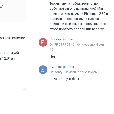
Теория звучит убедительно, но
х?
работает ли она на практике? Мы
внимательно изучили Phishman 2.35 и
решили не останавливаться на
описании её возможностей. Вместо
этого протестировали платформу...
ов как наличие
uVS - оффтопик
От PR55.RP55 ·
Опубликовано
Июль
15
ов не такой
Нет.
е 12.01am-
uVS - оффтопик
От santy ·
Опубликовано
Июль 15
RP55, есть у тебя ТГ?