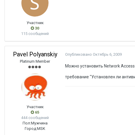
Участник
30
115 сообщений
Pavel Polyanskiy
Опубликовано
Октябрь 6, 2009
Platinum Member
Можно установить Network Access 
требование "Установлен ли антиви
Участник
65
444 сообщений
Пол:
Мужчина
Город:
MSK