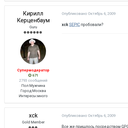
Кирилл
Опубликовано
Октябрь 6, 2009
Керценбаум
xck
SEPIC
пробовали?
Guru
Супермодератор
671
2793 сообщений
Пол:
Мужчина
Город:
Москва
Интересы:
много
xck
Опубликовано
Октябрь 6, 2009
Gold Member
Все же пришлось посредством GPO,