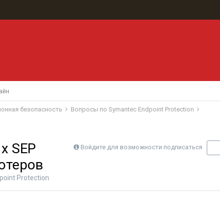
айн
ионная безопасность
Вопросы по Symantec Endpoint Protection
х SEP
Войдите для возможности подписаться
П
ютеров
oint Protection