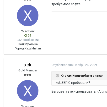
требуемого софта.
Участник
25
232 сообщений
Пол:
Мужчина
Город:
Kazakhstan
xck
Опубликовано
Ноябрь 24, 2009
Gold Member
Кирилл Керценбаум сказал:
xck SEPIC пробовали?
Вы советуете использовать - Altiri
Участник