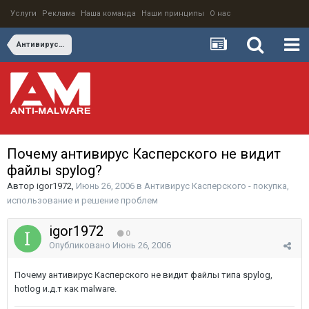
Услуги
Реклама
Наша команда
Наши принципы
О нас
Антивирус Касперского - покупка, использование и решение проблем
Почему антивирус Касперского не видит
файлы spylog?
Автор
igor1972
,
Июнь 26, 2006
в
Антивирус Касперского - покупка,
использование и решение проблем
igor1972
0
Опубликовано
Июнь 26, 2006
Почему антивирус Касперского не видит файлы типа spylog,
hotlog и.д.т как malware.