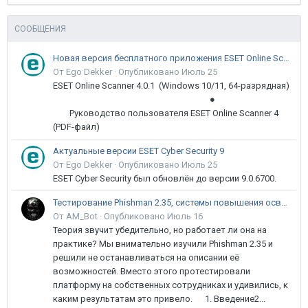
СООБЩЕНИЯ
Новая версия бесплатного приложения ESET Online Scanner доступна пользователям
От Ego Dekker ·
Опубликовано
Июль 25
ESET Online Scanner 4.0.1 (Windows 10/11, 64-разрядная)
●
Руководство пользователя ESET Online Scanner 4
(PDF-файл)
Актуальные версии ESET Cyber Security 9
От Ego Dekker ·
Опубликовано
Июль 25
ESET Cyber Security был обновлён до версии 9.0.6700.
Тестирование Phishman 2.35, системы повышения осведомлённости пользователей в сфере ИБ
От AM_Bot ·
Опубликовано
Июль 16
Теория звучит убедительно, но работает ли она на
практике? Мы внимательно изучили Phishman 2.35 и
решили не останавливаться на описании её
возможностей. Вместо этого протестировали
платформу на собственных сотрудниках и удивились, к
каким результатам это привело. 1. Введение2...