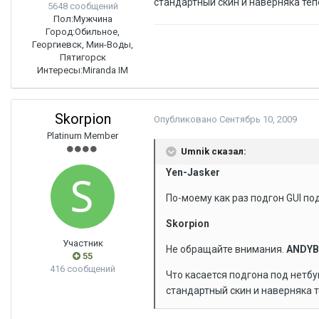
стандартный скин и наверняка теп
5648 сообщений
Пол:
Мужчина
Город:
Обильное,
Георгиевск, Мин-Воды,
Пятигорск
Интересы:
Miranda IM
Skorpion
Опубликовано
Сентябрь 10, 2009
Platinum Member
Umnik сказал:
Yen-Jasker
По-моему как раз подгон GUI по
Skorpion
Участник
Не обращайте внимания.
ANDY
55
416 сообщений
Что касается подгона под нетбу
стандартный скин и наверняка 