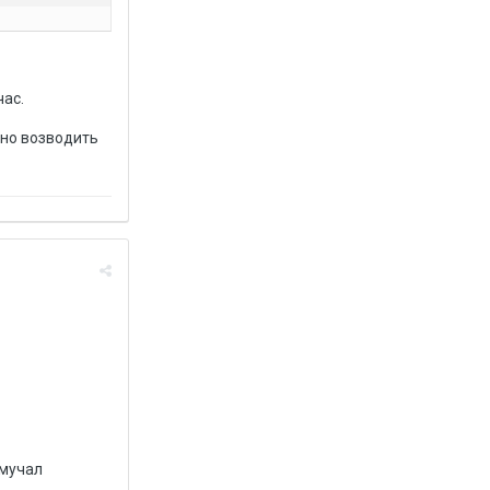
час.
нно возводить
 мучал