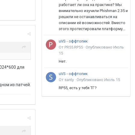
работает ли она на практике? Мы
внимательно изучили Phishman 2.35 и
решили не останавливаться на
описании её возможностей. Вместо
этого протестировали платформу...
uVS - оффтопик
От PR55.RP55 ·
Опубликовано
Июль
15
Нет.
1024*600 для
uVS - оффтопик
От santy ·
Опубликовано
Июль 15
дном из патчей.
RP55, есть у тебя ТГ?