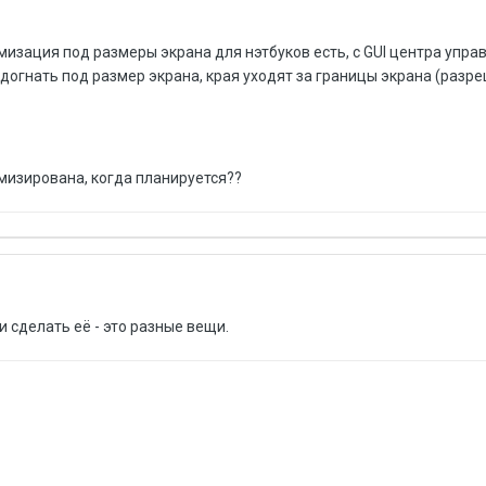
изация под размеры экрана для нэтбуков есть, с GUI центра упр
догнать под размер экрана, края уходят за границы экрана (разр
имизирована, когда планируется??
и сделать её - это разные вещи.