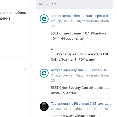
СООБЩЕНИЯ
авления проблем
Новая версия бесплатного приложения ESET Online Scanner доступна пользователям
ешение
От Ego Dekker ·
Опубликовано
Июль
25
ESET Online Scanner 4.0.1 (Windows
10/11, 64-разрядная)
●
Руководство пользователя ESET
Online Scanner 4 (PDF-файл)
Актуальные версии ESET Cyber Security 9
От Ego Dekker ·
Опубликовано
Июль
25
ESET Cyber Security был обновлён до
версии 9.0.6700.
Тестирование Phishman 2.35, системы повышения осведомлённости пользователей в сфере ИБ
От AM_Bot ·
Опубликовано
Июль 16
Теория звучит убедительно, но