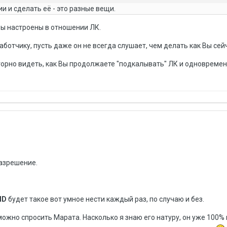
и и сделать её - это разные вещи.
Вы настроены в отношении ЛК.
ботчику, пусть даже он не всегда слушает, чем делать как Вы сей
иторно видеть, как Вы продолжаете "подкалывать" ЛК и одновреме
разрешение.
ND
будет такое вот умное нести каждый раз, по случаю и без.
 можно спросить Марата. Насколько я знаю его натуру, он уже 100%