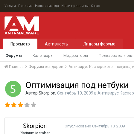
Услуги
Реклама
Наша команда
Наши принципы
О нас
Просмотр
Активность
Лидеры форума
Форумы
Календарь
Модераторы
Пользователи онл
Главная
Форумы вендоров
Антивирус Касперского - покупка,
Оптимизация под нетбуки
Автор
Skorpion
,
Сентябрь 10, 2009
в
Антивирус Каспер
Skorpion
Опубликовано
Сентябрь 10, 2009
Platinum Member