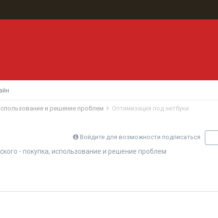
айн
 использование и решение проблем
Оптимизация под нетбуки
Войдите для возможности подписаться
П
ского - покупка, использование и решение проблем