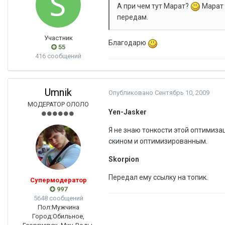
А при чем тут Марат?
Марат 
передам.
Участник
Благодарю
55
416 сообщений
Umnik
Опубликовано
Сентябрь 10, 2009
МОДЕРАТОР ОЛОЛО
Yen-Jasker
Я не знаю тонкости этой оптимизац
скином и оптимизированным.
Skorpion
Передал ему ссылку на топик.
Супермодератор
997
5648 сообщений
Пол:
Мужчина
Город:
Обильное,