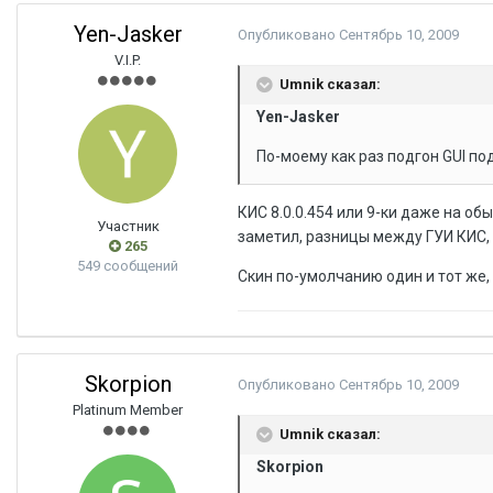
Yen-Jasker
Опубликовано
Сентябрь 10, 2009
V.I.P.
Umnik сказал:
Yen-Jasker
По-моему как раз подгон GUI по
КИС 8.0.0.454 или 9-ки даже на о
Участник
заметил, разницы между ГУИ КИС, 
265
549 сообщений
Скин по-умолчанию один и тот же,
Skorpion
Опубликовано
Сентябрь 10, 2009
Platinum Member
Umnik сказал:
Skorpion