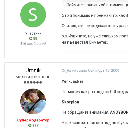
Поймите: заявить об оптимизаци
Это я понимаю и понимаю то, как 
Считаю, лучше подсказывать разра
Участник
p.s. Извините, но уже слишком пр
55
на пъедестал Симантек.
416 сообщений
Umnik
Опубликовано
Сентябрь 10, 2009
МОДЕРАТОР ОЛОЛО
Yen-Jasker
По-моему как раз подгон GUI под 
Skorpion
Не обращайте внимания.
ANDYBO
Супермодератор
Что касается подгона под нетбук,
997