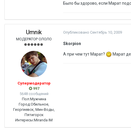
Было бы здорово, если Марат под
Umnik
Опубликовано
Сентябрь 10, 2009
МОДЕРАТОР ОЛОЛО
Skorpion
А при чем тут Марат?
Марат дел
Супермодератор
997
5648 сообщений
Пол:
Мужчина
Город:
Обильное,
Георгиевск, Мин-Воды,
Пятигорск
Интересы:
Miranda IM