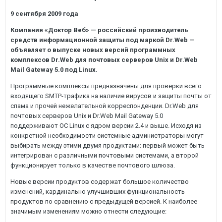
9 сентября 2009 года
Компания «Доктор Веб» — российский производитель
средств информационной защиты под маркой Dr.Web —
объявляет о выпуске новых версий программных
комплексов Dr.Web для почтовых серверов Unix и Dr.Web
Mail Gateway 5.0 под Linux.
Программные комплексы предназначены для проверки всего
входящего SMTP-трафика на наличие вирусов и защиты почты от
спама и прочей нежелательной корреспонденции. Dr.Web для
почтовых серверов Unix и Dr.Web Mail Gateway 5.0
поддерживают ОС Linux c ядром версии 2.4 и выше. Исходя из
конкретной необходимости системные администраторы могут
выбирать между этими двумя продуктами: первый может быть
интегрирован с различными почтовыми системами, а второй
функционирует только в качестве почтового шлюза.
Новые версии продуктов cодержат большое количество
изменений, кардинально улучшивших функциональность
продуктов по сравнению с предыдущей версией. К наиболее
значимым изменениям можно отнести следующие: