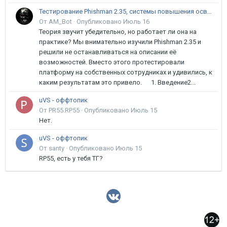
Тестирование Phishman 2.35, системы повышения осведомлённости пользователей в сфере ИБ
От AM_Bot ·
Опубликовано
Июль 16
Теория звучит убедительно, но работает ли она на
практике? Мы внимательно изучили Phishman 2.35 и
решили не останавливаться на описании её
возможностей. Вместо этого протестировали
платформу на собственных сотрудниках и удивились, к
каким результатам это привело. 1. Введение2...
uVS - оффтопик
От PR55.RP55 ·
Опубликовано
Июль 15
Нет.
uVS - оффтопик
От santy ·
Опубликовано
Июль 15
RP55, есть у тебя ТГ?