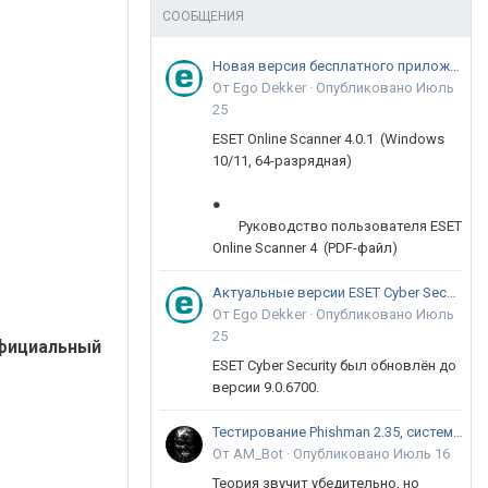
СООБЩЕНИЯ
Новая версия бесплатного приложения ESET Online Scanner доступна пользователям
От Ego Dekker ·
Опубликовано
Июль
25
ESET Online Scanner 4.0.1 (Windows
10/11, 64-разрядная)
●
Руководство пользователя ESET
Online Scanner 4 (PDF-файл)
Актуальные версии ESET Cyber Security 9
От Ego Dekker ·
Опубликовано
Июль
25
 официальный
ESET Cyber Security был обновлён до
версии 9.0.6700.
Тестирование Phishman 2.35, системы повышения осведомлённости пользователей в сфере ИБ
От AM_Bot ·
Опубликовано
Июль 16
Теория звучит убедительно, но