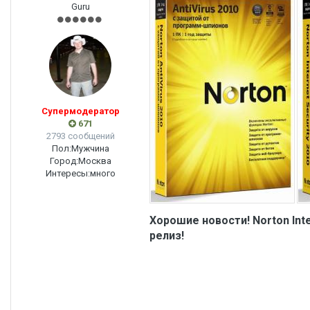
Guru
Супермодератор
671
2793 сообщений
Пол:
Мужчина
Город:
Москва
Интересы:
много
Хорошие новости! Norton Int
релиз!