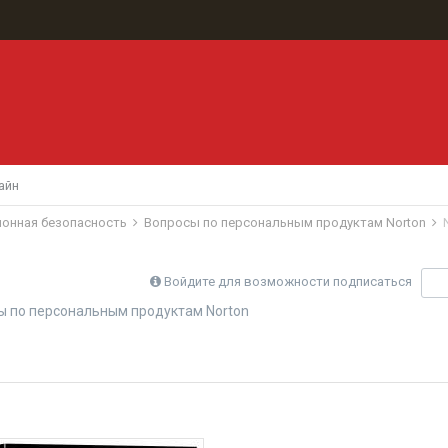
айн
ионная безопасность
Вопросы по персональным продуктам Norton
Войдите для возможности подписаться
П
ы по персональным продуктам Norton