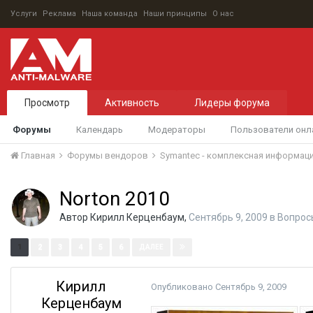
Услуги
Реклама
Наша команда
Наши принципы
О нас
Просмотр
Активность
Лидеры форума
Форумы
Календарь
Модераторы
Пользователи онл
Главная
Форумы вендоров
Symantec - комплексная информац
Norton 2010
Автор
Кирилл Керценбаум
,
Сентябрь 9, 2009
в
Вопрос
Страница 1 из 19
1
2
3
4
5
6
ДАЛЕЕ
Кирилл
Опубликовано
Сентябрь 9, 2009
Керценбаум