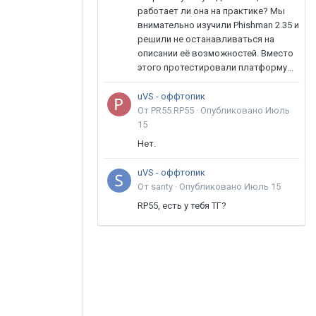
работает ли она на практике? Мы
внимательно изучили Phishman 2.35 и
решили не останавливаться на
описании её возможностей. Вместо
этого протестировали платформу...
uVS - оффтопик
От PR55.RP55 ·
Опубликовано
Июль
15
Нет.
uVS - оффтопик
От santy ·
Опубликовано
Июль 15
RP55, есть у тебя ТГ?