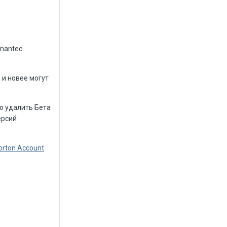
ymantec
6 и новее могут
но удалить Бета
ерсий
orton Account